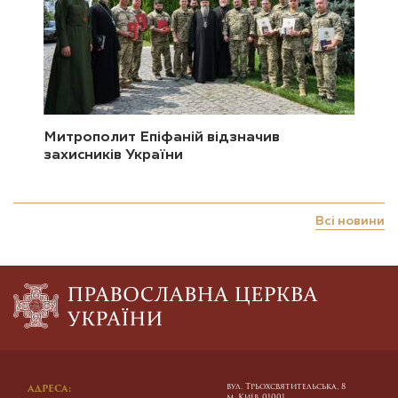
Митрополит Епіфаній відзначив
захисників України
Всі новини
вул. Трьохсвятительська, 8
АДРЕСА:
м. Київ, 01001