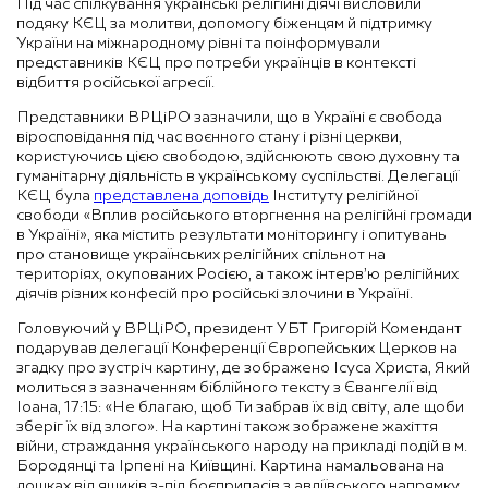
Під час спілкування українські релігійні діячі висловили
подяку КЄЦ за молитви, допомогу біженцям й підтримку
України на міжнародному рівні та поінформували
представників КЄЦ про потреби українців в контексті
відбиття російської агресії.
Представники ВРЦіРО зазначили, що в Україні є свобода
віросповідання під час воєнного стану і різні церкви,
користуючись цією свободою, здійснюють свою духовну та
гуманітарну діяльність в українському суспільстві. Делегації
КЄЦ була
представлена доповідь
Інституту релігійної
свободи «Вплив російського вторгнення на релігійні громади
в Україні», яка містить результати моніторингу і опитувань
про становище українських релігійних спільнот на
територіях, окупованих Росією, а також інтерв’ю релігійних
діячів різних конфесій про російські злочини в Україні.
Головуючий у ВРЦіРО, президент УБТ Григорій Комендант
подарував делегації Конференції Європейських Церков на
згадку про зустріч картину, де зображено Ісуса Христа, Який
молиться з зазначенням біблійного тексту з Євангелії від
Іоана, 17:15: «Не благаю, щоб Ти забрав їх від світу, але щоби
зберіг їх від злого». На картині також зображене жахіття
війни, страждання українського народу на прикладі подій в м.
Бородянці та Ірпені на Київщині. Картина намальована на
дошках від ящиків з-під боєприпасів з авдіївського напрямку.