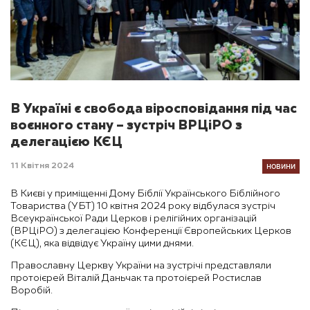
В Україні є свобода віросповідання під час
воєнного стану – зустріч ВРЦіРО з
делегацією КЄЦ
НОВИНИ
11 Квітня 2024
В Києві у приміщенні Дому Біблії Українського Біблійного
Товариства (УБТ) 10 квітня 2024 року відбулася зустріч
Всеукраїнської Ради Церков і релігійних організацій
(ВРЦіРО) з делегацією Конференції Європейських Церков
(КЄЦ), яка відвідує Україну цими днями.
Православну Церкву України на зустрічі представляли
протоієрей Віталій Даньчак та протоієрей Ростислав
Воробій.