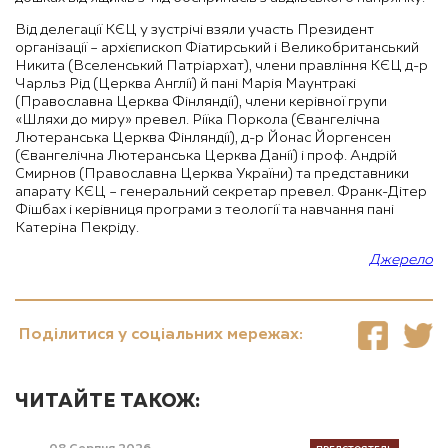
Від делегації КЄЦ у зустрічі взяли участь Президент
організації – архієпископ Фіатирський і Великобританський
Никита (Вселенський Патріархат), члени правління КЄЦ д-р
Чарльз Рід (Церква Англії) й пані Марія Маунтракі
(Православна Церква Фінляндії), члени керівної групи
«Шляхи до миру» превел. Ріїка Поркола (Євангелічна
Лютеранська Церква Фінляндії), д-р Йонас Йоргенсен
(Євангелічна Лютеранська Церква Данії) і проф. Андрій
Смирнов (Православна Церква України) та представники
апарату КЄЦ – генеральний секретар превел. Франк-Дітер
Фішбах і керівниця програми з теології та навчання пані
Катеріна Пекріду.
Джерело
Поділитися у соціальних мережах:
ЧИТАЙТЕ ТАКОЖ: