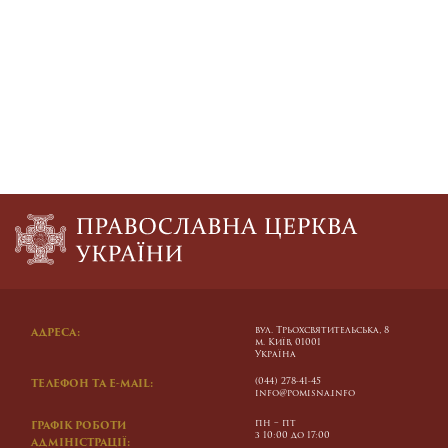
вул. Трьохсвятительська, 8
АДРЕСА:
м. Київ, 01001
Україна
(044) 278-41-45
ТЕЛЕФОН ТА E-MAIL:
info@pomisna.info
пн – пт
ГРАФІК РОБОТИ
з 10:00 до 17:00
АДМІНІСТРАЦІЇ: