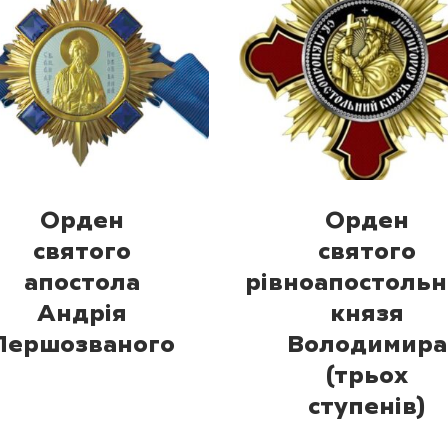
Орден
Орден
святого
святого
апостола
рівноапостольн
Андрія
князя
Першозваного
Володимира
(трьох
ступенів)