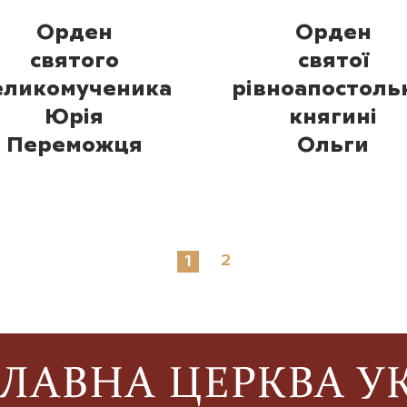
Орден
Орден
святого
святої
еликомученика
рівноапостоль
Юрія
княгині
Переможця
Ольги
2
1