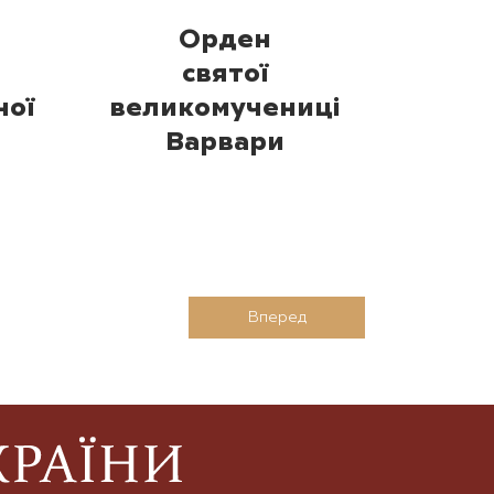
Орден
святої
ної
великомучениці
Варвари
Вперед