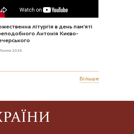
жественна літургія в день пам’яті
реподобного Антонія Києво-
ечерського
 Липня 2026
Більше