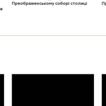
Преображенському соборі столиці
П
ив