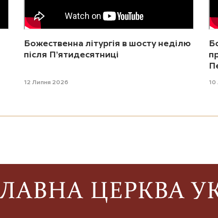
Божественна літургія в шосту неділю
Бо
після П’ятидесятниці
п
П
12 Липня 2026
10