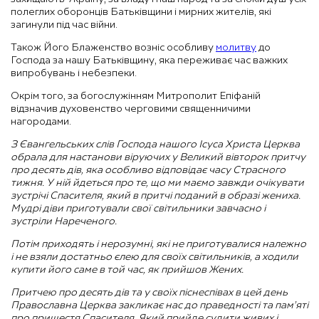
полеглих оборонців Батьківщини і мирних жителів, які
загинули під час війни.
Також Його Блаженство возніс особливу
молитву
до
Господа за нашу Батьківщину, яка переживає час важких
випробувань і небезпеки.
Окрім того, за богослужінням Митрополит Епіфаній
відзначив духовенство черговими священничими
нагородами.
З Євангельських слів Господа нашого Ісуса Христа Церква
обрала для настанови віруючих у Великий вівторок притчу
про десять дів, яка особливо відповідає часу Страсного
тижня.
У ній йдеться про те, що ми маємо завжди очікувати
зустрічі Спасителя, який в притчі поданий в образі жениха.
Мудрі діви приготували свої світильники завчасно і
зустріли Нареченого.
Потім приходять і нерозумні, які не приготувалися належно
і не взяли достатньо єлею для своїх світильників, а ходили
купити його саме в той час, як прийшов Жених.
Притчею про десять дів та у своїх піснеспівах в цей день
Православна Церква закликає нас до праведності та пам’яті
про пришестя Спасителя, Який прийде судити живих і