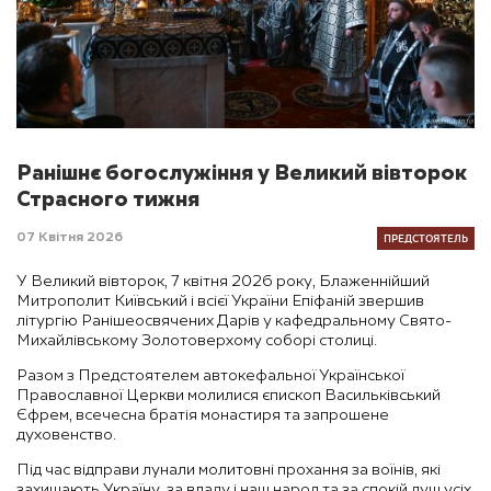
Ранішнє богослужіння у Великий вівторок
Страсного тижня
ПРЕДСТОЯТЕЛЬ
07 Квітня 2026
У Великий вівторок, 7 квітня 2026 року, Блаженнійший
Митрополит Київський і всієї України Епіфаній звершив
літургію Ранішеосвячених Дарів у кафедральному Свято-
Михайлівському Золотоверхому соборі столиці.
Разом з Предстоятелем автокефальної Української
Православної Церкви молилися єпископ Васильківський
Єфрем, всечесна братія монастиря та запрошене
духовенство.
Під час відправи лунали молитовні прохання за воїнів, які
захищають Україну, за владу і наш народ та за спокій душ усіх