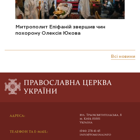
Митрополит Епіфаній звершив чин
похорону Олексія Юкова
Всі новини
вул. Трьохсвятительська, 8
АДРЕСА:
м. Київ, 01001
Україна
(044) 278-41-45
ТЕЛЕФОН ТА E-MAIL:
info@pomisna.info