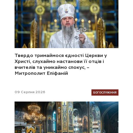
Твердо тримаймося єдності Церкви у
Христі, слухаймо настанови її отців і
вчителів та уникаймо спокус, –
Митрополит Епіфаній
БОГОСЛУЖІННЯ
09 Серпня 2026