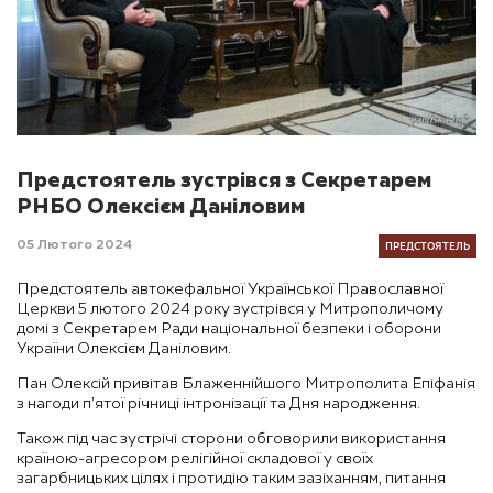
Предстоятель зустрівся з Секретарем
РНБО Олексієм Даніловим
ПРЕДСТОЯТЕЛЬ
05 Лютого 2024
Предстоятель автокефальної Української Православної
Церкви 5 лютого 2024 року зустрівся у Митрополичому
домі з Секретарем Ради національної безпеки і оборони
України Олексієм Даніловим.
Пан Олексій привітав Блаженнійшого Митрополита Епіфанія
з нагоди п’ятої річниці інтронізації та Дня народження.
Також під час зустрічі сторони обговорили використання
країною-агресором релігійної складової у своїх
загарбницьких цілях і протидію таким зазіханням, питання