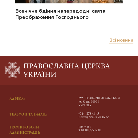
Всенічне бдіння напередодні свята
Преображення Господнього
Всі новини
вул. Трьохсвятительська, 8
АДРЕСА:
м. Київ, 01001
Україна
(044) 278-41-45
ТЕЛЕФОН ТА E-MAIL:
info@pomisna.info
пн – пт
ГРАФІК РОБОТИ
з 10:00 до 17:00
АДМІНІСТРАЦІЇ: