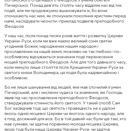
богоносного отця нашого Феодосія, ігумена обителі
Печерської. Понад дев’ять століть часу відділяє нас від тих
подій, але ми продовжуємо вшановувати їх, бо вони
спонукають нас нині, як спонукали покоління християн перед
нами, наслідувати чесноти і приклад подвигів преподобного
Феодосія.
У наш час, після понад тисячі років життя і розвитку Церкви
України-Руси, коли ми вже маємо великий сонм святих
угодників Божих, народжених нашим народом і
прославлених на нашій землі, можливо не так глибоко і по-
особливому відчувається значення події перенесення
мощей преподобного Феодосія. Але для того давнього часу,
коли минуло лише століття після Хрещення України-Руси за
святого князя Володимира, ця подія була надзвичайною і
особливою.
Бо не лише шанування від людей, яке мав спочилий ігумен
Печерський, але і численні чудеса та знамення, які Господь
явив під час прославлення преподобного Феодосія,
стверджували істинність його святості. У такий спосіб Сам
Бог засвідчив тоді, що святість і праведність не є уділом
якоїсь однієї місцевої Церкви чи якогось одного народу, але
є плід, досяжний для всіх. Бо в той давній час були ще такі, хто
мав сумніви, чи здатна порівняно молода місцева Церква,
якою тоді була наша Церква України-Руси, чи здатна