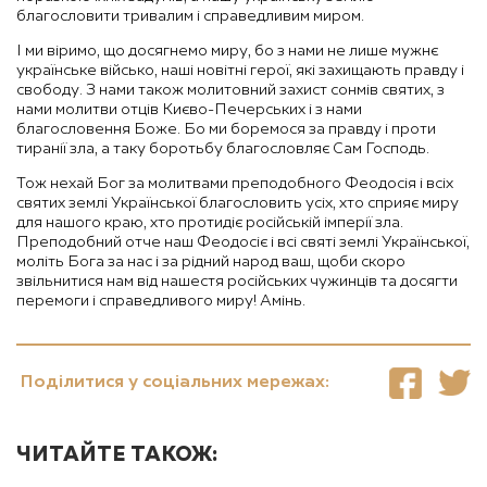
благословити тривалим і справедливим миром.
І ми віримо, що досягнемо миру, бо з нами не лише мужнє
українське військо, наші новітні герої, які захищають правду і
свободу. З нами також молитовний захист сонмів святих, з
нами молитви отців Києво-Печерських і з нами
благословення Боже. Бо ми боремося за правду і проти
тиранії зла, а таку боротьбу благословляє Сам Господь.
Тож нехай Бог за молитвами преподобного Феодосія і всіх
святих землі Української благословить усіх, хто сприяє миру
для нашого краю, хто протидіє російській імперії зла.
Преподобний отче наш Феодосіє і всі святі землі Української,
моліть Бога за нас і за рідний народ ваш, щоби скоро
звільнитися нам від нашестя російських чужинців та досягти
перемоги і справедливого миру! Амінь.
Поділитися у соціальних мережах:
ЧИТАЙТЕ ТАКОЖ: