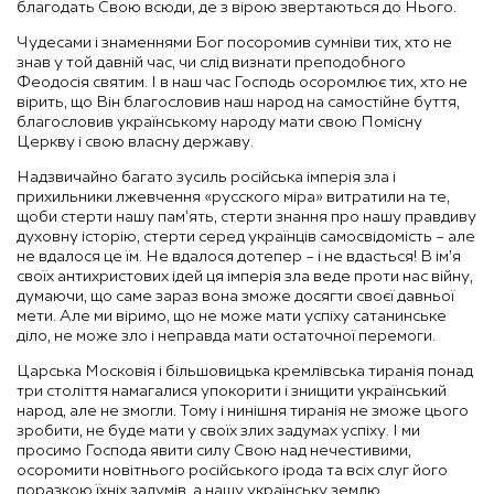
благодать Свою всюди, де з вірою звертаються до Нього.
Чудесами і знаменнями Бог посоромив сумніви тих, хто не
знав у той давній час, чи слід визнати преподобного
Феодосія святим. І в наш час Господь осоромлює тих, хто не
вірить, що Він благословив наш народ на самостійне буття,
благословив українському народу мати свою Помісну
Церкву і свою власну державу.
Надзвичайно багато зусиль російська імперія зла і
прихильники лжевчення «русского міра» витратили на те,
щоби стерти нашу пам’ять, стерти знання про нашу правдиву
духовну історію, стерти серед українців самосвідомість – але
не вдалося це їм. Не вдалося дотепер – і не вдасться! В ім’я
своїх антихристових ідей ця імперія зла веде проти нас війну,
думаючи, що саме зараз вона зможе досягти своєї давньої
мети. Але ми віримо, що не може мати успіху сатанинське
діло, не може зло і неправда мати остаточної перемоги.
Царська Московія і більшовицька кремлівська тиранія понад
три століття намагалися упокорити і знищити український
народ, але не змогли. Тому і нинішня тиранія не зможе цього
зробити, не буде мати у своїх злих задумах успіху. І ми
просимо Господа явити силу Свою над нечестивими,
осоромити новітнього російського ірода та всіх слуг його
поразкою їхніх задумів, а нашу українську землю