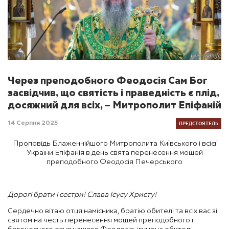
Через преподобного Феодосія Сам Бог
засвідчив, що святість і праведність є плід,
досяжний для всіх, – Митрополит Епіфаній
ПРЕДСТОЯТЕЛЬ
14 Серпня 2025
Проповідь Блаженнійшого Митрополита Київського і всієї
України Епіфанія в день свята перенесення мощей
преподобного Феодосія Печерського
Дорогі брати і сестри! Слава Ісусу Христу!
Сердечно вітаю отця намісника, братію обителі та всіх вас зі
святом на честь перенесення мощей преподобного і