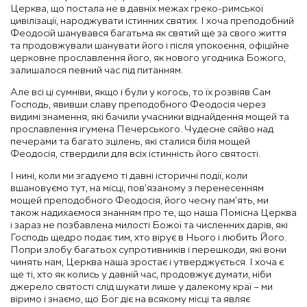
Церква, що постала не в давніх межах греко-римської
цивілізації, народжувати істинних святих. І хоча преподобний
Феодосій шанувався багатьма як святий ще за свого життя
та продовжували шанувати його і після упокоєння, офіційне
церковне прославлення його, як нового угодника Божого,
залишалося певний час під питанням.
Але всі ці сумніви, якщо і були у когось, то їх розвіяв Сам
Господь, явивши славу преподобного Феодосія через
видимі знамення, які бачили учасники віднайдення мощей та
прославлення ігумена Печерського. Чудесне сяйво над
печерами та багато зцілень, які сталися біля мощей
Феодосія, ствердили для всіх істинність його святості.
І нині, коли ми згадуємо ті давні історичні події, коли
вшановуємо тут, на місці, пов’язаному з перенесенням
мощей преподобного Феодосія, його чесну пам’ять, ми
також надихаємося знанням про те, що наша Помісна Церква
і зараз не позбавлена милості Божої та численних дарів, які
Господь щедро подає тим, хто вірує в Нього і любить Його.
Попри злобу багатьох супротивників і перешкоди, які вони
чинять нам, Церква наша зростає і утверджується. І хоча є
ще ті, хто як колись у давній час, продовжує думати, ніби
джерело святості слід шукати лише у далекому краї – ми
віримо і знаємо, що Бог діє на всякому місці та являє