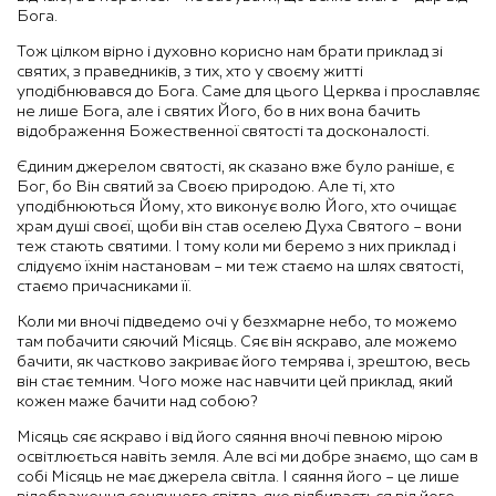
Бога.
Тож цілком вірно і духовно корисно нам брати приклад зі
святих, з праведників, з тих, хто у своєму житті
уподібнювався до Бога. Саме для цього Церква і прославляє
не лише Бога, але і святих Його, бо в них вона бачить
відображення Божественної святості та досконалості.
Єдиним джерелом святості, як сказано вже було раніше, є
Бог, бо Він святий за Своєю природою. Але ті, хто
уподібнюються Йому, хто виконує волю Його, хто очищає
храм душі своєї, щоби він став оселею Духа Святого – вони
теж стають святими. І тому коли ми беремо з них приклад і
слідуємо їхнім настановам – ми теж стаємо на шлях святості,
стаємо причасниками її.
Коли ми вночі підведемо очі у безхмарне небо, то можемо
там побачити сяючий Місяць. Сяє він яскраво, але можемо
бачити, як частково закриває його темрява і, зрештою, весь
він стає темним. Чого може нас навчити цей приклад, який
кожен маже бачити над собою?
Місяць сяє яскраво і від його сяяння вночі певною мірою
освітлюється навіть земля. Але всі ми добре знаємо, що сам в
собі Місяць не має джерела світла. І сяяння його – це лише