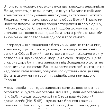
З почутого можемо переконатися, що природна властивість
Божа, святість, є не лише тим, що існує ніби саме в собі, але
вона також є спонуканням для людини, як творіння Божого.
Людина, як ми знаємо, створена на образ Божий. І часто ми
можемо почути цю істину поруч з твердження про людину,
як Божу подобу. Слова «образ і подоба Божа» так часто
вживаються щодо людини, що багатьма сприймаються ніби
як синоніми, як повторення одного й того самого.
Насправді ж ці визначення є близькими, але не тотожними,
вони засвідчують повноту істини, але вказують на різні її
аспекти. Образ Божий – це те, що є в людині від самого акту
сотворення, що вкладене Творцем в саму її природу. Це та
сторона дару буття, яка залежить від Всещедрого Бога і не
залежить від нас самих. Бо не ми даємо самі собі життя, не ми
наділяємо себе волею, розумом і почуттями – все це є від
Бога і в цьому ми, як творіння, є відображенням нашого
Творця.
А ось подоба – це те, що залежить саме від кожного з нас
особисто. «Будьте милосердні, як і Отець ваш милосердний»
(Лк. 6:36); «Будьте досконалі, як Отець ваш Небесний
досконалий» (Мф. 5:48) – чуємо ми з Євангелія заклик
Спасителя. Здатність до такої богоподібності закладена у