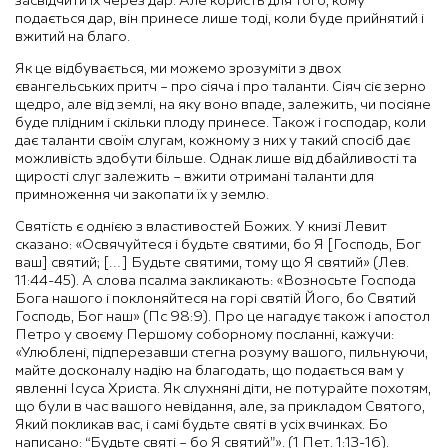
засвідчити їх через дар. Але користь для того, кому
подається дар, він принесе лише тоді, коли буде прийнятий і
вжитий на благо.
Як це відбувається, ми можемо зрозуміти з двох
євангельських притч – про сіяча і про таланти. Сіяч сіє зерно
щедро, але від землі, на яку воно впаде, залежить, чи посіяне
буде плідним і скільки плоду принесе. Також і господар, коли
дає таланти своїм слугам, кожному з них у такий спосіб дає
можливість здобути більше. Однак лише від дбайливості та
щирості слуг залежить – вжити отримані таланти для
примноження чи закопати їх у землю.
Святість є однією з властивостей Божих. У книзі Левит
сказано: «Освячуйтеся і будьте святими, бо Я [Господь, Бог
ваш] святий; […] Будьте святими, тому що Я святий» (Лев.
11:44-45). А слова псалма закликають: «Возносьте Господа
Бога нашого і поклоняйтеся на горі святій Його, бо Святий
Господь, Бог наш» (Пс 98:9). Про це нагадує також і апостол
Петро у своєму Першому соборному посланні, кажучи:
«Улюблені, підперезавши стегна розуму вашого, пильнуючи,
майте досконалу надію на благодать, що подається вам у
явленні Ісуса Христа. Як слухняні діти, не потурайте похотям,
що були в час вашого невідання, але, за прикладом Святого,
Який покликав вас, і самі будьте святі в усіх вчинках. Бо
написано: “Будьте святі – бо Я святий”». (1 Пет. 1:13-16).