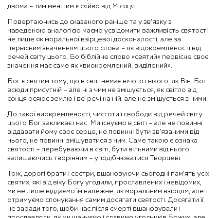
двома – тим меншим є сяйво від Місяця.
Повертаючись до сказаного раніше та у зв’язку з
наведеною аналогією маємо усвідомити важливість святості
не лише як моральної взірцевої досконалості, але за
первісним значенням цього слова – як відокремленості від
речей світу цього. Бо біблійне слово «святий» первісне своє
значення має саме як «виокремлений, виділений».
Бог є святим тому, що в світі немає нічого і нікого, як Він. Бог
всюди присутній – але ні з чим не змішується, як світло від
сонця осяює землю і всі речі на ній, але не змішується з ними.
До такої виокремленості, чистоти і свободи від речей світу
цього Бог закликає і нас. Ми існуємо в світі – але не повинні
віддавати йому своє серце, не повинні бути зв’язаними від
нього, не повинні змішуватися з ним. Саме такою є ознака
святості – перебуваючи в світі, бути вільними від нього,
залишаючись творінням – уподібнюватися Творцеві.
Тож, дорогі брати і сестри, вшановуючи сьогодні пам’ять усіх
святих, які від віку Богу угодили, прославлених і невідомих,
ми не лише віддаємо їм належне, як моральним взірцям, але і
отримуємо спонукання самим досягати святості. Досягати її
не заради того, щоби нас після смерті вшановували і
прославляли, як ми шануємо і славимо угодників Божих, але