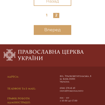
Назад
1
2
Вперед
вул. Трьохсвятительська, 8
АДРЕСА:
м. Київ, 01001
Україна
(044) 278-41-45
ТЕЛЕФОН ТА E-MAIL:
info@pomisna.info
пн – пт
ГРАФІК РОБОТИ
з 10:00 до 17:00
АДМІНІСТРАЦІЇ: