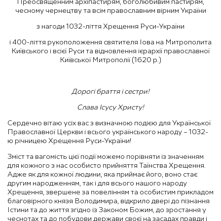
Преосвященним архіпастирям, боголюбивим пастирям,
чесному чернецтву та всім православним вірним України
з нагоди 1032-ліття Хрещення Руси-України
і 400-ліття рукоположення святителя Іова на Митрополита
Київського і всієї Руси та відновлення ієрархії православної
Київської Митрополії (1620 р.)
Дорогі браття і сестри!
Слава
Ісусу Христу!
Сердечно вітаю усіх вас з визначною подією для Української
Православної Церкви і всього українського народу – 1032-
ю річницею Хрещення Руси-України!
Зміст та вагомість цієї події можемо порівняти із значенням
для кожного з нас особисто прийняття Таїнства Хрещення.
Адже як для кожної людини, яка приймає його, воно стає
другим народженням, так і для всього нашого народу
Хрещення, звершене за повелінням та особистим прикладом
благовірного князя Володимира, відкрило двері до пізнання
Істини та до життя згідно із Законом Божим, до зростання у
чеснотах та до побудови держави своєї на засадах правди і