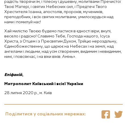
радість творячи їм, і тілесну і душевну, молитвами Пречистої
Твоєї Матері, і святих Небесних сил, і Предтечі Твого
Хрестителя Іоанна, апостолів, пророків, мучеників,
преподобних, і всіх святих молитвами, умилосердься над
нами і помилуй нас!
Хай милістю Твоєю будемо пастися в єдності віри, вкупі,
весело і радісно! Славимо Тебе, Господа нашого, Ісуса
Христа, з Отцем і з Пресвятим Духом, Трійцю нероздільну,
Єдинобожественну, що царює на Небесах і на землі, над
ангелами і людьми, над усім створеним, видимим і невидимим,
нині, і повсякчас, і на віки віків. Амінь».
Епіфаній
,
Митрополит Київський і всієї України
28 липня 2020 р., м. Київ
Поділитися у соціальних мережах: