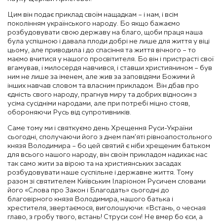
Цим він подає приклад своїм нащадкам – і нам, і всім
поколінням українського народу. Бо якщо бажаємо
розбудовувати свою державу на благо, щоби праця наша
була успішною і давала плоди добрі не лише для життя у віці
цьому, але приводила і до спасіння та життя вічного – то
маємо вчитися у нашого просвітителя. Бо він і пристрасті свої
вгамував, і милосердя навчився, і ставши християнином – був
ним не лише за іменем, але жив за заповідями Божими й
інших навчав словом та власним прикладом. Він дбав про
єдність свого народу, прагнув миру та добрих відносин з
усіма сусідніми народами, але при потребі міцно стояв,
обороняючи Русь від супротивників.
Саме тому ми і святкуємо день Хрещення Руси-України
сьогодні, сполучаючи його з днем пам’яті рівноапостольного
князя Володимира – бо цей святий є ніби хрещеним батьком
для всього нашого народу, він своїм прикладом надихає нас
так само жити за вірою та на християнських засадах
розбудовувати наше суспільне і державне життя. Тому
разом зі святителем Київським Іларіоном Русичем словами
його «Слова про Закон і Благодать» сьогодні до
благовірного князя Володимира, нашого батька і
хрестителя, звертаємося, виголошуючи: «Встань, о чесная
главо, з гробу твого, встань! Струси сон! Не вмер бо єси, а