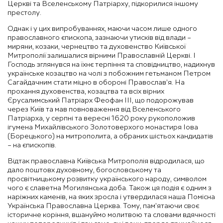
Церкві та Вселенському Патріарху, підкорилися іншому
престолу.
Однак і у цих випробуваннях, маючи часом лише одного
православного єпископа, зазнаючи утисків від влади –
миряни, козаки, чернецтво та духовенство Київської
Митрополії залишалися вірними Православній Церкві. І
Господь зглянувся на їхнє терпіння та сповідництво, надихнув
українське козацтво на чолі з побожним гетьманом Петром
Сагайдачним стати міцно в обороні Православ’я. На
прохання духовенства, козацтва та всіх вірних
Єрусалимський Патріарх Феофан ІІІ, що подорожував
через Київ та мав повноваження від Вселенського
Патріарха, у серпні та вересні 1620 року рукоположив
ігумена Михайлівського Золотоверхого монастиря Іова
(Борецького) на митрополита, а обраних шістьох кандидатів
– на єпископів.
Відтак православна Київська Митрополія відродилася, що
дало поштовх духовному, богословському та
просвітницькому розвитку українського народу, символом
чого є славетна Могилянська доба. Також ця подія є одним з
наріжних каменів, на яких зросла і утвердилася наша Помісна
Українська Православна Церква. Тому, пам’ятаючи своє
історичне коріння, вшануймо молитвою та словами вдячності