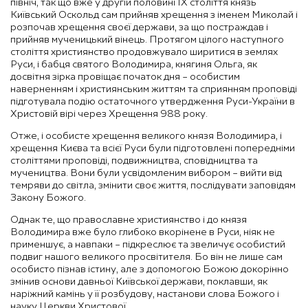
північ, так що вже у другій половині IX століття князь
Київський Оскольд сам прийняв хрещення з іменем Миколай і
розпочав хрещення своєї держави, за що постраждав і
прийняв мученицький вінець. Протягом цілого наступного
століття християнство продовжувало ширитися в землях
Руси, і бабця святого Володимира, княгиня Ольга, як
досвітня зірка провіщає початок дня – особистим
наверненням і християнським життям та сприянням проповіді
підготувала подію остаточного утвердження Руси-України в
Христовій вірі через Хрещення 988 року.
Отже, і особисте хрещення великого князя Володимира, і
хрещення Києва та всієї Руси були підготовлені попередніми
століттями проповіді, подвижництва, сповідництва та
мучеництва. Вони були усвідомленим вибором – вийти від
темряви до світла, змінити своє життя, послідувати заповідям
Закону Божого.
Однак те, що православне християнство і до князя
Володимира вже було глибоко вкорінене в Руси, ніяк не
применшує, а навпаки – підкреслює та звеличує особистий
подвиг нашого великого просвітителя. Бо він не лише сам
особисто пізнав істину, але з допомогою Божою докорінно
змінив основи давньої Київської держави, поклавши, як
наріжний камінь у її розбудову, настанови слова Божого і
науку Церкви Христової.