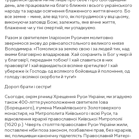
день, але працювали на благо ближніх і всього українського
народу та заради осягнення блаженного життя вічного. Бо
все земне – мине, але від того, як потрудимося у віці цьому,
виконуючи заповіді Божі, залежить, яке вічне життя,
блаженне чи у тіні смертній, ми успадкуємо.
Разом зі святителем Іларіоном Русичем молитовно
звернімося знову до рівноапостольного великого князя
Володимира: «Помолися за землю свою і за людей тих, над
якими благовірно владарював. Хай сохранить їх Бог у мирі й
у благовір’ї, переданім тобою! І хай славиться в них
правовір’я! І хай відкидається всіляке єретицтво! І хай
убереже їх Господь од всілякого бойовища й полоніння, од
голоду і всілякої скорботи й туги!»
Дорогі брати і сестри!
Сьогодні, окрім річниці Хрещення Руси-України, ми згадуємо
також 400-ліття рукоположення святителя Іова
(Борецького), ігумена Михайлівського Золотоверхого
монастиря, на Митрополита Київського і всієї Руси, та
відновлення ієрархії православної Київської Митрополії
(1620 р.). Чверть століття православні Руси-України жили,
поставлені ніби поза законом, позбавлені прав, без ієрархів,
які, полишивши канонічну підлеглість Православній Матері-