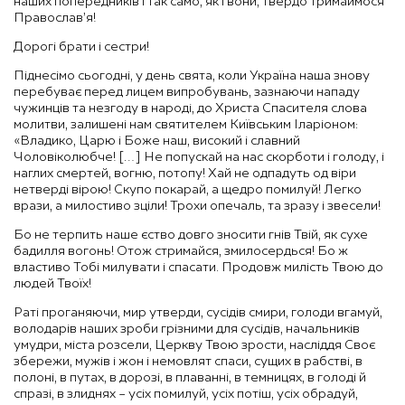
наших попередників і так само, як і вони, твердо тримаймося
Православ’я!
Дорогі брати і сестри!
Піднесімо сьогодні, у день свята, коли Україна наша знову
перебуває перед лицем випробувань, зазнаючи нападу
чужинців та незгоду в народі, до Христа Спасителя слова
молитви, залишені нам святителем Київським Іларіоном:
«Владико, Царю і Боже наш, високий і славний
Чоловіколюбче! […] Не попускай на нас скорботи і голоду, і
наглих смертей, вогню, потопу! Хай не одпадуть од віри
нетверді вірою! Скупо покарай, а щедро помилуй! Легко
врази, а милостиво зціли! Трохи опечаль, та зразу і звесели!
Бо не терпить наше єство довго зносити гнів Твій, як сухе
бадилля вогонь! Отож стримайся, змилосердься! Бо ж
властиво Тобі милувати і спасати. Продовж милість Твою до
людей Твоїх!
Раті проганяючи, мир утверди, сусідів смири, голоди вгамуй,
володарів наших зроби грізними для сусідів, начальників
умудри, міста розсели, Церкву Твою зрости, насліддя Своє
збережи, мужів і жон і немовлят спаси, сущих в рабстві, в
полоні, в путах, в дорозі, в плаванні, в темницях, в голоді й
спразі, в злиднях – усіх помилуй, усіх потіш, усіх обрадуй,