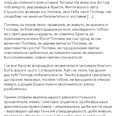
спиш до спільного всім устання. Встань! Не вмер єси, бо годі
тобі вмерти, увірувавши в Христа, Життя всього світу.
Струси сон, возведи очі, поглянь, якої тебе честі Господь там
сподобив і на землі не безпам’ятного зоставив […]
Поглянь на онуків твоїх і правнуків, як живуть, як хранить їх
Господь, як благовір’я додержуються, заповіданого тобою,
як у святі церкви учащають, як славлять Христа, як
поклоняються імені Його! Поглянь же і на город, як сяє
величчю! Поглянь, як церкви квітнуть! Поглянь, як
християнство росте! Поглянь, як город іконами святих
освітлюється і виблискує, як тиміаном пахне, як хвалами і
богослужіннями і співом святим олунюється!
І се все бачучи, возрадуйся і возвеселися і восхвали благого
Бога, всього сього Сотворителя. Хай і не тілом, так духом
дає тобі Господь побачити все се. Тим бо радуйся і веселися,
що насіння твоєї віри, посіяне тобою, не висушилося спекою
невір’я, а дощем Божої помочі зволожилося і рясно
розбуялось».
Такими словами хвалячи нашого рівноапостольного
просвітителя, маємо і самі гідно трудитися. Щоби віра наша
християнська православна – зміцнювалася, щоби життя наше
– відповідало цій вірі та на ній утверджувалося, щоби живучи,
трудилися і дбали ми не лише про себе і про сьогоднішній