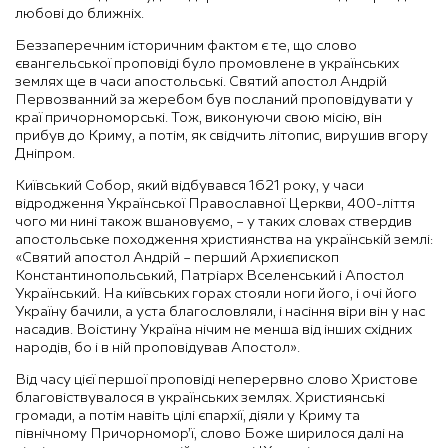
любові до ближніх.
Беззаперечним історичним фактом є те, що слово
євангельської проповіді було промовлене в українських
землях ще в часи апостольські. Святий апостол Андрій
Первозванний за жеребом був посланий проповідувати у
краї причорноморські. Тож, виконуючи свою місію, він
прибув до Криму, а потім, як свідчить літопис, вирушив вгору
Дніпром.
Київський Собор, який відбувався 1621 року, у часи
відродження Української Православної Церкви, 400-ліття
чого ми нині також вшановуємо, – у таких словах ствердив
апостольське походження християнства на українській землі:
«Святий апостол Андрій – перший Архиєпископ
Константинопольський, Патріарх Вселенський і Апостол
Український. На київських горах стояли ноги його, і очі його
Україну бачили, а уста благословляли, і насіння віри він у нас
насадив. Воістину Україна нічим не менша від інших східних
народів, бо і в ній проповідував Апостол».
Від часу цієї першої проповіді неперервно слово Христове
благовіствувалося в українських землях. Християнські
громади, а потім навіть цілі єпархії, діяли у Криму та
північному Причорномор’ї, слово Боже ширилося далі на