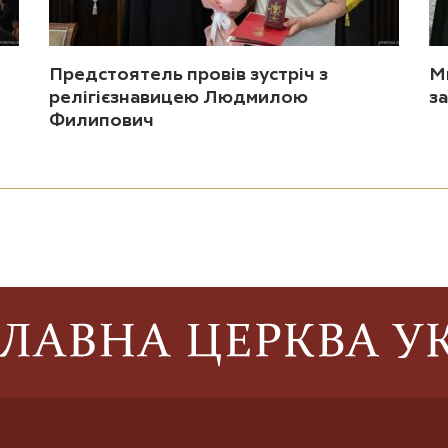
Предстоятель провів зустріч з
М
релігієзнавицею Людмилою
за
Филипович