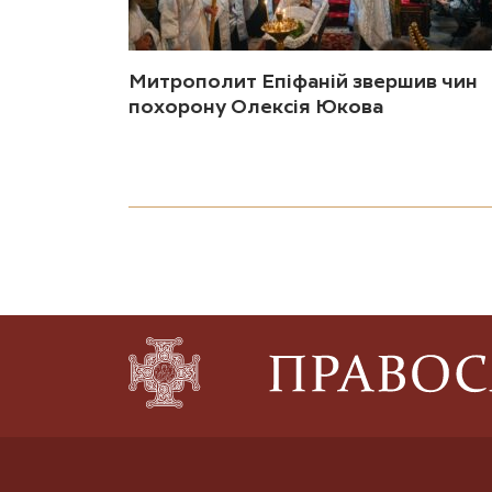
Митрополит Епіфаній звершив чин
похорону Олексія Юкова