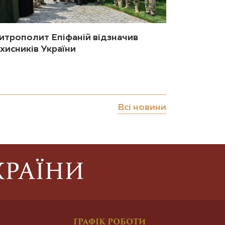
итрополит Епіфаній відзначив
хисників України
Всі новини
ГРАФІК РОБОТИ