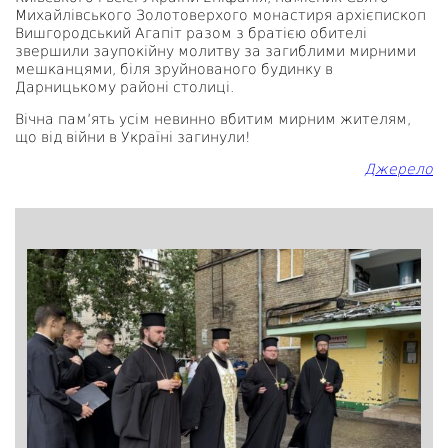
Михайлівського Золотоверхого монастиря архієпископ
Вишгородський Агапіт разом з братією обителі
звершили заупокійну молитву за загиблими мирними
мешканцями, біля зруйнованого будинку в
Дарницькому районі столиці.
Вічна пам’ять усім невинно вбитим мирним жителям,
що від війни в Україні загинули!
Джерело