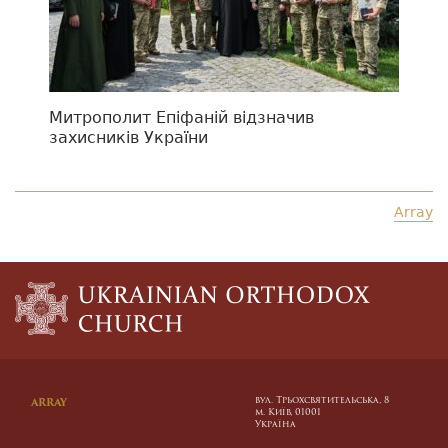
Митрополит Епіфаній відзначив
захисників України
Array
вул. Трьохсвятительська, 8
ARRAY
м. Київ, 01001
Україна