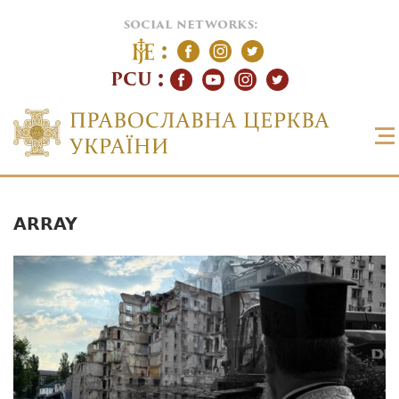
social networks:
PCU
ARRAY