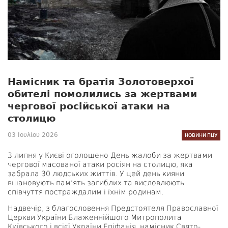
Намісник та братія Золотоверхої
обителі помолились за жертвами
чергової російської атаки на
столицю
03 Ιουλίου 2026
НОВИНИ ПЦУ
3 липня у Києві оголошено День жалоби за жертвами
чергової масованої атаки росіян на столицю, яка
забрала 30 людських життів. У цей день кияни
вшановують пам’ять загиблих та висловлюють
співчуття постраждалим і їхнім родинам.
Надвечір, з благословення Предстоятеля Православної
Церкви України Блаженнійшого Митрополита
Київського і всієї України Епіфанія, намісник Свято-