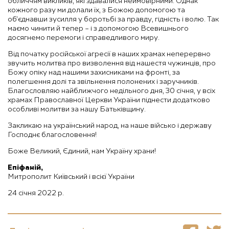
обличчям викликів, які здавалися неймовірними. Однак
кожного разу ми долали їх, з Божою допомогою та
об’єднавши зусилля у боротьбі за правду, гідність і волю. Так
маємо чинити й тепер – і з допомогою Всевишнього
досягнемо перемоги і справедливого миру.
Від початку російської агресії в наших храмах неперервно
звучить молитва про визволення від нашестя чужинців, про
Божу опіку над нашими захисниками на фронті, за
полегшення долі та звільнення полонених і заручників.
Благословляю найближчого недільного дня, 30 січня, у всіх
храмах Православної Церкви України піднести додатково
особливі молитви за нашу Батьківщину.
Закликаю на український народ, на наше військо і державу
Господнє благословення!
Боже Великий, Єдиний, нам Україну храни!
Епіфаній,
Митрополит Київський і всієї України
24 січня 2022 р.