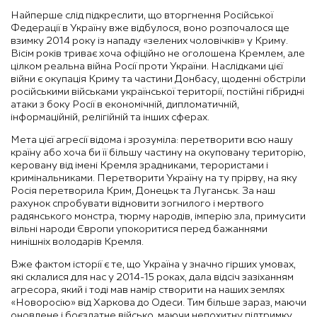
Найперше слід підкреслити, що вторгнення Російської
Федерації в Україну вже відбулося, воно розпочалося ще
взимку 2014 року із нападу «зелених чоловічків» у Криму.
Вісім років триває хоча офіційно не оголошена Кремлем, але
цілком реальна війна Росії проти України. Наслідками цієї
війни є окупація Криму та частини Донбасу, щоденні обстріли
російськими військами української території, постійні гібридні
атаки з боку Росії в економічній, дипломатичній,
інформаційній, релігійній та інших сферах.
Мета цієї агресії відома і зрозуміла: перетворити всю нашу
країну або хоча би її більшу частину на окуповану територію,
керовану від імені Кремля зрадниками, терористами і
кримінальниками. Перетворити Україну на ту прірву, на яку
Росія перетворила Крим, Донецьк та Луганськ. За наш
рахунок спробувати відновити зогнилого і мертвого
радянського монстра, тюрму народів, імперію зла, примусити
вільні народи Європи упокоритися перед бажаннями
нинішніх володарів Кремля.
Вже фактом історії є те, що Україна у значно гірших умовах,
які склалися для нас у 2014-15 роках, дала відсіч зазіханням
агресора, який і тоді мав намір створити на наших землях
«Новоросію» від Харкова до Одеси. Тим більше зараз, маючи
оновлене і боєздатне військо, маючи непохитну підтримку