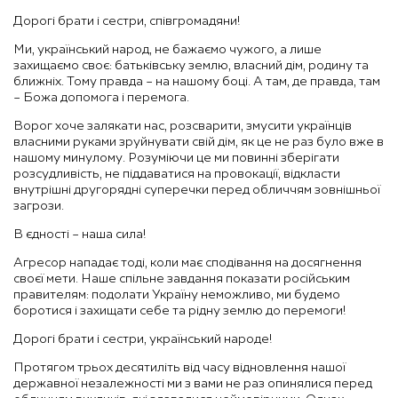
Дорогі брати і сестри, співгромадяни!
Ми, український народ, не бажаємо чужого, а лише
захищаємо своє: батьківську землю, власний дім, родину та
ближніх. Тому правда – на нашому боці. А там, де правда, там
– Божа допомога і перемога.
Ворог хоче залякати нас, розсварити, змусити українців
власними руками зруйнувати свій дім, як це не раз було вже в
нашому минулому. Розуміючи це ми повинні зберігати
розсудливість, не піддаватися на провокації, відкласти
внутрішні другорядні суперечки перед обличчям зовнішньої
загрози.
В єдності – наша сила!
Агресор нападає тоді, коли має сподівання на досягнення
своєї мети. Наше спільне завдання показати російським
правителям: подолати Україну неможливо, ми будемо
боротися і захищати себе та рідну землю до перемоги!
Дорогі брати і сестри, український народе!
Протягом трьох десятиліть від часу відновлення нашої
державної незалежності ми з вами не раз опинялися перед