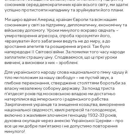
союзників серед демократичних країн всього світу, ми здатні
успішно протистояти нападнику та зруйнувати його плани.
Ми щиро вдячні Америці, країнам Європи та всім нашим
союзникам у світі за підтримку, дипломатичну, економічну та
військову допомогу. Уроки минулого яскраво свідчать –
умиротворення агресора, спроба «зрозуміти» його,
«врахувати» його забаганки ведуть не до миру, а до
зростання апетитів та розширення агресії. Так було
напередодні ІІ Світової війни. За помилки того часу народи
заплатили страшну ціну. Сподіваємося, що ці гіркі уроки
вивчені, а висновки з них – зроблені.
Для українського народу слова національного гімну «душу й
тіло ми положим за нашу свободу» – не пустий звук, а
глибоке переконання, стверджене століттями боротьби за
власну незалежну соборну державу. За понад триста
п’ятдесят років під московською владою ми достатньо
натерпілися від імперського і радянського рабства.
Закріпачення українців та знищення козацтва, викорінення
національної свідомості, хвилі репресій та голодомори,
включно з жахливим злочином геноциду 1932-33 років,
духовна окупація через анексію Української Церкви – про
все це ми добре пам’ятаємо і не допустимо повторення
минулого!