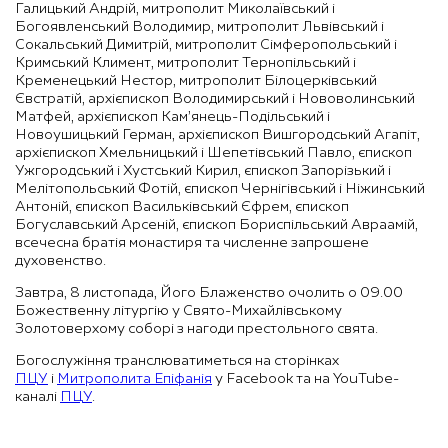
Галицький Андрій, митрополит Миколаївський і
Богоявленський Володимир, митрополит Львівський і
Сокальський Димитрій, митрополит Сімферопольський і
Кримський Климент, митрополит Тернопільський і
Кременецький Нестор, митрополит Білоцерківський
Євстратій, архієпископ Володимирський і Нововолинський
Матфей, архієпископ Кам’янець-Подільський і
Новоушицький Герман, архієпископ Вишгородський Агапіт,
архієпископ Хмельницький і Шепетівський Павло, єпископ
Ужгородський і Хустський Кирил, єпископ Запорізький і
Мелітопольський Фотій, єпископ Чернігівський і Ніжинський
Антоній, єпископ Васильківський Єфрем, єпископ
Богуславський Арсеній, єпископ Бориспільський Авраамій
,
всечесна братія монастиря та численне запрошене
духовенство
.
Завтра, 8 листопада, Його Блаженство очолить о 09.00
Божественну літургію у Свято-Михайлівському
Золотоверхому соборі з нагоди престольного свята.
Богослужіння транслюватиметься на сторінках
ПЦУ
і
Митрополита Епіфанія
у Facebook та на YouTube-
каналі
ПЦУ
.