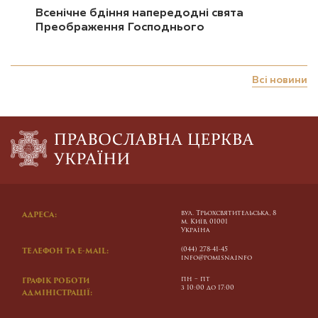
Всенічне бдіння напередодні свята
Преображення Господнього
Всі новини
вул. Трьохсвятительська, 8
АДРЕСА:
м. Київ, 01001
Україна
(044) 278-41-45
ТЕЛЕФОН ТА E-MAIL:
info@pomisna.info
пн – пт
ГРАФІК РОБОТИ
з 10:00 до 17:00
АДМІНІСТРАЦІЇ: