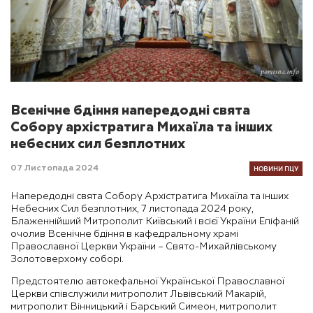
Всенічне бдіння напередодні свята
Собору архістратига Михаїла та інших
небесних сил безплотних
НОВИНИ ПЦУ
07 Листопада 2024
Напередодні свята Собору Архістратига Михаїла та інших
Небесних Сил безплотних, 7 листопада 2024 року,
Блаженнійший Митрополит Київський і всієї України Епіфаній
очолив Всенічне бдіння в кафедральному храмі
Православної Церкви України – Свято-Михайлівському
Золотоверхому соборі.
Предстоятелю автокефальної Української Православної
Церкви співслужили митрополит Львівський Макарій,
митрополит Вінницький і Барський Симеон, митрополит