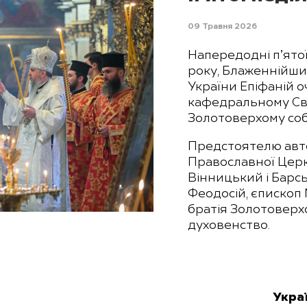
09 Травня 2026
Напередодні пʼятої
року, Блаженнійши
України Епіфаній о
кафедральному Св
Золотоверхому собо
Предстоятелю авт
Православної Церк
Вінницький і Барсь
Феодосій, єпископ 
братія Золотоверх
духовенство.
Укра