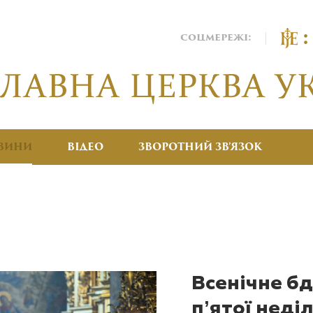
соцмережі:
ВИНИ
ВІДЕО
ЗВОРОТНИЙ ЗВ’ЯЗОК
Всенічне б
пʼятої неділ