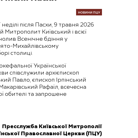
НОВИНИ ПЦУ
 неділі після Пасхи, 9 травня 2026
й Митрополит Київський і всієї
чолив Всенічне бдіння у
ято-Михайлівському
рі столиці.
окефальної Української
ви співслужили архієпископ
кий Павло, єпископ Ірпінський
Макарівський Рафаїл, всечесна
ої обителі та запрошене
Пресслужба Київської Митрополії
їнської Православної Церкви (ПЦУ)