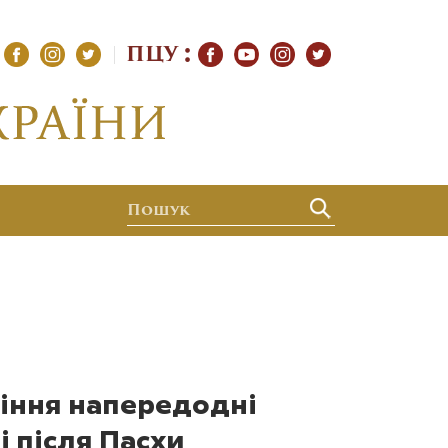
ПЦУ
діння напередодні
і після Пасхи