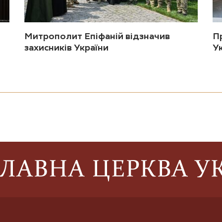
Митрополит Епіфаній відзначив
П
захисників України
У