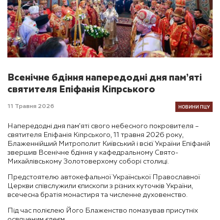
Всенічне бдіння напередодні дня пам’яті
святителя Епіфанія Кіпрського
НОВИНИ ПЦУ
11 Травня 2026
Напередодні дня пам’яті свого небесного покровителя –
святителя Епіфанія Кіпрського, 11 травня 2026 року,
Блаженнійший Митрополит Київський і всієї України Епіфаній
звершив Всенічне бдіння у кафедральному Свято-
Михайлівському Золотоверхому соборі столиці.
Предстоятелю автокефальної Української Православної
Церкви співслужили єпископи з різних куточків України,
всечесна братія монастиря та численне духовенство.
Під час полієлею Його Блаженство помазував присутніх
освяченим єлеєм.