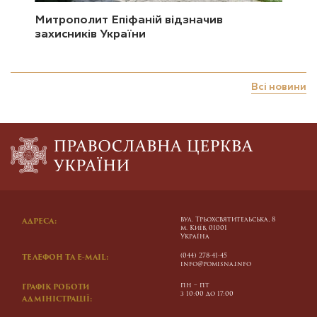
Митрополит Епіфаній відзначив
захисників України
Всі новини
вул. Трьохсвятительська, 8
АДРЕСА:
м. Київ, 01001
Україна
(044) 278-41-45
ТЕЛЕФОН ТА E-MAIL:
info@pomisna.info
пн – пт
ГРАФІК РОБОТИ
з 10:00 до 17:00
АДМІНІСТРАЦІЇ: