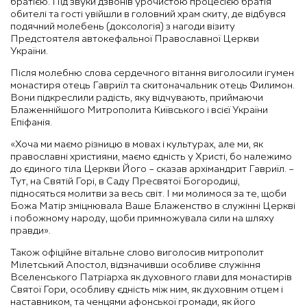
братією. Під звуки дзвонів урочистою процесією братія
обителі та гості увійшли в головний храм скиту, де відбувся
подячний молебень (доксологія) з нагоди візиту
Предстоятеля автокефальної Православної Церкви
України.
Після молебню слова сердечного вітання виголосили ігумен
монастиря отець Гавриїл та скитоначальник отець Филимон.
Вони підкреслили радість, яку відчувають, приймаючи
Блаженнійшого Митрополита Київського і всієї України
Епіфанія.
«Хоча ми маємо різницю в мовах і культурах, але ми, як
православні християни, маємо єдність у Христі, бо належимо
до єдиного тіла Церкви Його – сказав архімандрит Гавриїл. –
Тут, на Святій Горі, в Саду Пресвятої Богородиці,
підносяться молитви за весь світ. І ми молимося за те, щоби
Божа Матір зміцнювала Ваше Блаженство в служінні Церкві
і побожному народу, щоби примножувала сили на шляху
правди».
Також офіційне вітальне слово виголосив митрополит
Мілетський Апостол, відзначивши особливе служіння
Вселенського Патріарха як духовного глави для монастирів
Святої Гори, особливу єдність між ним, як духовним отцем і
наставником, та ченцями афонської громади, як його