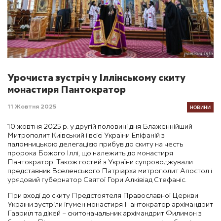
Урочиста зустріч у Іллінському скиту
монастиря Пантократор
НОВИНИ
11 Жовтня 2025
10 жовтня 2025 р. у другій половині дня Блаженнійший
Митрополит Київський і всієї України Епіфаній з
паломницькою делегацією прибув до скиту на честь
пророка Божого Іллі, що належить до монастиря
Пантократор. Також гостей з України супроводжували
представник Вселенського Патріарха митрополит Апостол і
урядовий губернатор Святої Гори Алківіад Стефаніс.
При вході до скиту Предстоятеля Православної Церкви
України зустріли ігумен монастиря Пантократор архімандрит
Гавриїл та дікей – скитоначальник архімандрит Филимон з