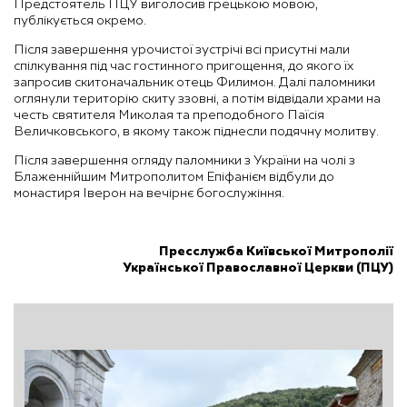
Предстоятель ПЦУ виголосив грецькою мовою,
публікується окремо.
Після завершення урочистої зустрічі всі присутні мали
спілкування під час гостинного пригощення, до якого їх
запросив скитоначальник отець Филимон. Далі паломники
оглянули територію скиту ззовні, а потім відвідали храми на
честь святителя Миколая та преподобного Паїсія
Величковського, в якому також піднесли подячну молитву.
Після завершення огляду паломники з України на чолі з
Блаженнійшим Митрополитом Епіфанієм відбули до
монастиря Іверон на вечірнє богослужіння.
Пресслужба Київської Митрополії
Української Православної Церкви (ПЦУ)