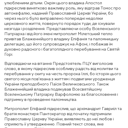
улюбленими дітьми. Окрім цього владика Апостол
підкреслив винятково важливу роль, яку відіграв Томос про
автокефалію, наданий Православній Церкві України, бо
через нього було виправлено попередні недоліки
церковного життя, повернуто порядок туди, де існували
незгода і розділення. Представляючи особу Вселенського
Патріарха і від його імені митрополит Мілетський тепло
привітав Блаженнійшого владику Епіфанія та паломницьку
делегацію, що його супроводжує на Афоні, і побажав їм
духовно радісного і багатоплідного перебування на Святій
Горі.
Відповідаючи на вітання Предстоятель ПЦУ виголосив
слово, в якому підкреслив особливу радість від молитви та
перебування у скиту на честь пророка Іллі, бо історія цього
святого місця пов’язана з життям і подвигами уродженця
України преподобного Паїсія Величковського. Також
Блаженнійший владика подякував Всесвятійшому
Вселенському Патріарху Варфоломію за благословення і
підтримку в проведенні паломництва.
Митрополит Епіфаній підкреслив, що архімандрит Гавриїл та
братія монастиря Пантократор від початку підтримали
Православну Церкву України, виявляють до неї любов і
сприяють її утвердженню. Повний текст слова, яке