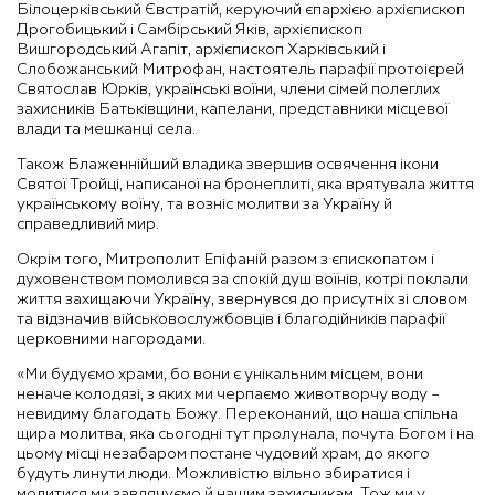
Білоцерківський Євстратій, керуючий єпархією архієпископ
Дрогобицький і Самбірський Яків, архієпископ
Вишгородський Агапіт, архієпископ Харківський і
Слобожанський Митрофан, настоятель парафії протоієрей
Святослав Юрків, українські воїни, члени сімей полеглих
захисників Батьківщини, капелани, представники місцевої
влади та мешканці села.
Також Блаженнійший владика звершив освячення ікони
Святої Тройці, написаної на бронеплиті, яка врятувала життя
українському воїну, та возніс молитви за Україну й
справедливий мир.
Окрім того, Митрополит Епіфаній разом з єпископатом і
духовенством помолився за спокій душ воїнів, котрі поклали
життя захищаючи Україну, звернувся до присутніх зі словом
та відзначив військовослужбовців і благодійників парафії
церковними нагородами.
«Ми будуємо храми, бо вони є унікальним місцем, вони
неначе колодязі, з яких ми черпаємо животворчу воду –
невидиму благодать Божу. Переконаний, що наша спільна
щира молитва, яка сьогодні тут пролунала, почута Богом і на
цьому місці незабаром постане чудовий храм, до якого
будуть линути люди. Можливістю вільно збиратися і
молитися ми завдячуємо й нашим захисникам. Тож ми у