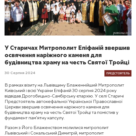
У Старичах Митрополит Епіфаній звершив
освячення наріжного каменя для
будівництва храму на честь Святої Тройці
ПРЕДСТОЯТЕЛЬ
30 Серпня 2024
В рамках візиту на Львівщину Блаженнійший Митрополит
Київський і всієї України Епіфаній 30 серпня 2024 року
відвідав Дрогобицько-Самбірську єпархію. У селі Старичі
Предстоятель автокефальної Української Православної
Церкви звершив освячення наріжного каменя для
будівництва храму на честь Святої Тройці та помістив у
фундамент памʼятну капсулу.
Разом з Його Блаженством молилися митрополит
Львівський і Сокальський Димитрій, митрополит