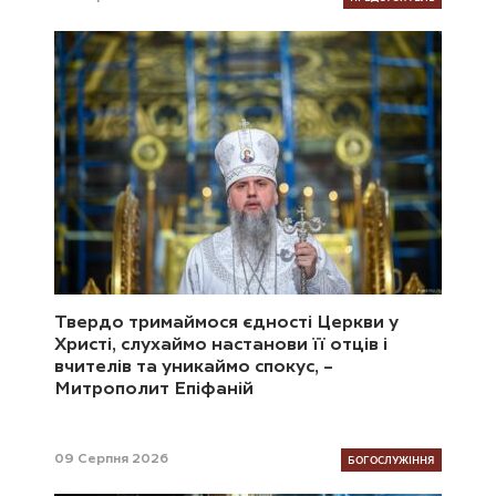
Твердо тримаймося єдності Церкви у
Христі, слухаймо настанови її отців і
вчителів та уникаймо спокус, –
Митрополит Епіфаній
БОГОСЛУЖІННЯ
09 Серпня 2026