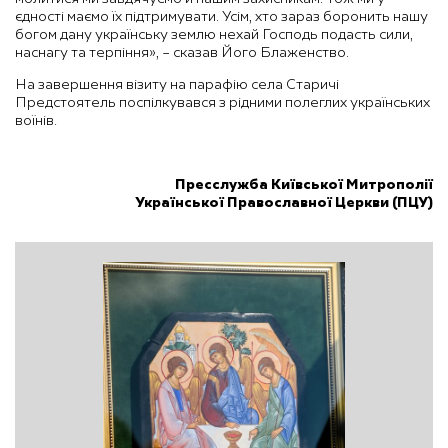
єдності маємо їх підтримувати. Усім, хто зараз боронить нашу
богом дану українську землю нехай Господь подасть сили,
наснагу та терпіння», – сказав Його Блаженство.
На завершення візиту на парафію села Старичі
Предстоятель поспілкувався з рідними полеглих українських
воїнів.
Пресслужба Київської Митрополії
Української Православної Церкви (ПЦУ)