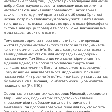
настанови є справді тим, що достовірно засвідчене для нас як
добро. Святі наукою своєю та прикладом власного життя
настановляють нас на шлях праведності. Також вони є
свідченням того, у який практичний спосіб слова Христові
можна і потрібно втілювати у власному житті. Святі є доказ
того, що євангельська правда є не просто якась філософська
система, але що це справді є те слово Боже, виконуючи яке
людина досягає вічного життя.
Тому кожен з християн повинен знати і вивчати приклад
життя та духовні настанови того святого чи святої, на честь
кого ми носимо наше ім’я. Бо так ці святі, хоча вони і жили на
землі у давній час, стають для нас правдивими добрими
наставниками. Тим більше, що ми знаємо і віримо: святі не
відійшли від нас, але попри свою тілесну смерть вони
залишаються живими у Бога та продовжують своє служіння.
Тому до них ми і нині звертаємося, як до живих і близьких
наставників. Ми просимо їхньої молитви і заступництва за нас,
бо знаємо зі слів Писання, що «багато може щира молитва
праведного» (Як. 5:16).
Серед численних святих чудотворець Миколай, архієпископ
Мир Лікійських, є одним з тих, хто достойно названий
«правилом віри та образом лагідності, стриманості
вчителем». Він є добрий зразок не лише для тих, хто носить
його ім’я, не лише для братії та парафіян тих храмів і