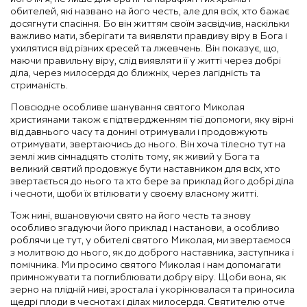
обителей, які названо на його честь, але для всіх, хто бажає
досягнути спасіння. Бо він життям своїм засвідчив, наскільки
важливо мати, зберігати та виявляти правдиву віру в Бога і
ухилятися від різних єресей та лжевчень. Він показує, що,
маючи правильну віру, слід виявляти її у житті через добрі
діла, через милосердя до ближніх, через лагідність та
стриманість.
Повсюдне особливе шанування святого Миколая
християнами також є підтвердженням тієї допомоги, яку вірні
від давнього часу та донині отримували і продовжують
отримувати, звертаючись до нього. Він хоча тілесно тут на
землі жив сімнадцять століть тому, як живий у Бога та
великий святий продовжує бути наставником для всіх, хто
звертається до нього та хто бере за приклад його добрі діла
і чесноти, щоби їх втілювати у своєму власному житті.
Тож нині, вшановуючи свято на його честь та знову
особливо згадуючи його приклад і настанови, а особливо
роблячи це тут, у обителі святого Миколая, ми звертаємося
з молитвою до нього, як до доброго наставника, заступника і
помічника. Ми просимо святого Миколая і нам допомагати
примножувати та поглиблювати добру віру. Щоби вона, як
зерно на плідній ниві, зростала і укорінювалася та приносила
щедрі плоди в чеснотах і ділах милосердя. Святителю отче