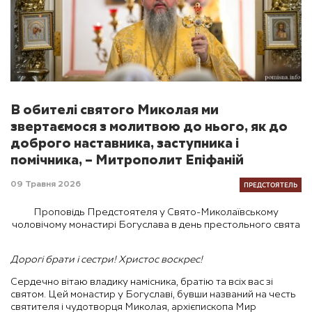
В обителі святого Миколая ми
звертаємося з молитвою до нього, як до
доброго наставника, заступника і
помічника, – Митрополит Епіфаній
ПРЕДСТОЯТЕЛЬ
09 Травня 2026
Проповідь Предстоятеля у Свято-Миколаївському
чоловічому монастирі Богуслава в день престольного свята
Дорогі брати і сестри! Христос воскрес!
Сердечно вітаю владику намісника, братію та всіх вас зі
святом. Цей монастир у Богуславі, бувши названий на честь
святителя і чудотворця Миколая, архієпископа Мир