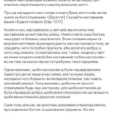
конкретних прикладах можемо бачити, як цю науку про
спасіння слід втілювати у нашому власному житті.
Про це нагадують нам і слова з книги Діянь апостолів, які ми
чуємо за богослужінням: «[Браття!] Слухайте наставників
ваших i будьте покірні» (Євр. 13:17).
Кожен з нас, народившись у світ цей, від початку має
наставників на життєвому шляху. Ними стають наші батьки,
наші рідні та близькі, наші вчителі. Вони словами науки та
власним життєвим прикладом дають нам настанови в тому, як
слід діяти, чого потрібно прагнути, аби досягати добра, а
чого слід уникати, остерігаючись зла. І ніяка людина у світі
не може існувати зовсім без наставників та без настанови –
всі ми тією чи іншою мірою потребуємо такої підтримки.
Однак важливо, щоби настанови ці були справді вірними.
Адже гріх діє не лише в нас самих, але і в інших людях,
наслідком чого бувають як несвідомі помилки, так і навіть
гріховний умисел. Тому важливо, щоби ми не просто
отримували будь-яку настанову, але щоби настанова ця
була справді до добра, щоби вона спонукала нас до кращого,
щоби вела істинною дорогою спасіння.
Саме тому для нас, як християн, важливим є приклад святих,
прославлених Богом та шанованих Церквою. Бо їхні