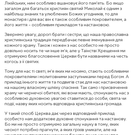
Лікійських, нині особливо вшановує його пам’ять. Бо якщо
загалом для багатьох християн святий Миколай є одним з
найбільш знаних та улюблених Божих угодників, то для
монастиря і для вас він є також особливим покровителем, а
його життя – особливим прикладом та настановою.
Звернімо увагу, дорогі брати і сестри, що наша православна
християнська традиція передбачає певне іменування для
кожного храму. Також і кожен з нас особисто не просто
довільно носить те чи інше ім’я, але у Таїнстві Хрещення ми
отримуємо благословення Церкви бути названими на честь
когось з її святих.
Тому для нас ті святі, ім’я яких ми носимо, стають особливими
покровителями і молитовними заступниками перед Богом. А
приклад їхнього життя та подвигів стає для нас настановою
на нашому власному шляху спасіння. Так само і присвячення
храму чи чернечої обителі, які вони мають, спонукають нас з
особливою духовною увагою ставитися до особи, свята чи
події, назву яких носить відповідна християнська громада.
У такий спосіб Церква дає через відповідний приклад
особисто нам додаткове духовне спонукання та настанову.
Бо ми не просто отримуємо загальну науку в тому, яких
чеснот потрібно прагнути, а яких гріхів уникати, але на