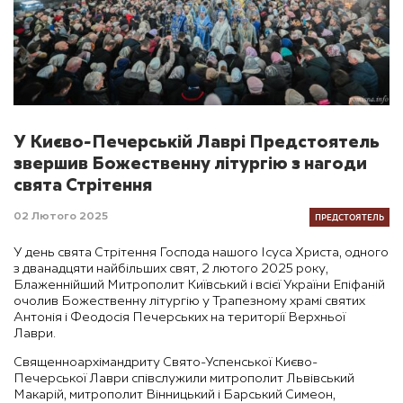
У Києво-Печерській Лаврі Предстоятель
звершив Божественну літургію з нагоди
свята Стрітення
ПРЕДСТОЯТЕЛЬ
02 Лютого 2025
У день свята Стрітення Господа нашого Ісуса Христа, одного
з дванадцяти найбільших свят, 2 лютого 2025 року,
Блаженнійший Митрополит Київський і всієї України Епіфаній
очолив Божественну літургію у Трапезному храмі святих
Антонія і Феодосія Печерських на території Верхньої
Лаври.
Священноархімандриту Свято-Успенської Києво-
Печерської Лаври співслужили митрополит Львівський
Макарій, митрополит Вінницький і Барський Симеон,