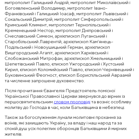
митрополит Галицький Андрій, митрополит Миколаївський і
Богоявленський Володимир, митрополит Івано-
Франківський і Галицький Іоасаф, митрополит Львівський і
Сокальський Димитрій, митрополит Сімферопольський і
Кримський Климент, митрополит Тернопільський і
Кременецький Нестор, митрополит Дніпровський і
Січеславський Симеон, архієпископ Луганський і
Старобільський Лаврентій, архієпископ Кам’янець-
Подільський і Новоушицький Герман, архієпископ
Вишгородський Агапіт, архієпископ Харківський і
Слобожанський Митрофан, архієпископ Хмельницький і
Шепетівський Павло, єпископ Ужгородський і Хустський
Кирил, єпископ Коломийський Павло, єпископ Чернівецький і
Буковинський Феогност, єпископ Бориспільський Авраамій
та численне запрошене духовенство.
Після прочитання Євангелія Предстоятель помісної
Української Православної Церкви звернувся до вірних із
першосвятительським
словом проповіді
та возніс особливу
молитву до Господа в час, коли Батьківщина в небезпеці.
Також за богослужінням лунали молитовні прохання за
воїнів, які захищають Україну, за владу і наш народ та за
спокій душ усіх полеглих оборонців Батьківщини й мирних
жителів.