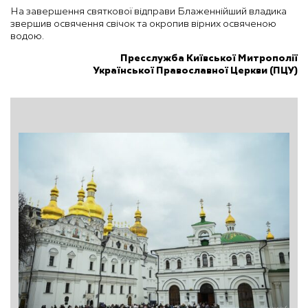
На завершення святкової відправи Блаженнійший владика
звершив освячення свічок та окропив вірних освяченою
водою.
Пресслужба Київської Митрополії
Української Православної Церкви (ПЦУ)