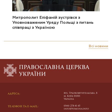
Митрополит Епіфаній зустрівся з
Уповноваженим Уряду Польщі з питань
співпраці з Україною
Всі новини
вул. Трьохсвятительська, 8
АДРЕСА:
м. Київ, 01001
Україна
(044) 278-41-45
ТЕЛЕФОН ТА E-MAIL:
info@pomisna.info