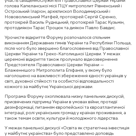
участь священнослужителі Православної Церкви України:
голова Капеланської місії ПЦУ митрополит Рівненський і
Острозький Іларіон, архієпископ Володимирський і
Нововолинський Матфей, протоієрей Сергій Сіренко,
протоієрей Василь Рудніцький, протоієрей Тарас Кузьмін,
протодиякон Тарас Процюк та диякон Павло Бавдис.
Урочисте відкриття Форуму розпочалося спільним
виконанням Державних гімнів України та Республіки Польща,
після чого було звершено благословення від Православної
Церкви України та Греко-Католицької Церкви. У межах
церемонії відкриття також пролунало відеозвернення
Предстоятеля Православної Церкви України —
Блаженнішого Митрополита Епіфанія, у якому було
наголошено на важливості збереження єдності українців у
світі, духовної стійкості та особистої відповідальності
кожного за майбутнє Української держави.
Програма Форуму охоплювала низку панельних дискусій,
присвячених підтримці України в умовах війни, протидії
дезінформації, питанням європейської та євроатлантичної
інтеграції, ролі українських громад у країнах проживання, а
також темам освіти, культури й молодіжного лідерства.
У межах панельної дискусії «Освіта як стратегічна інвестиція
у майбутнє українства» було представлено доповідь