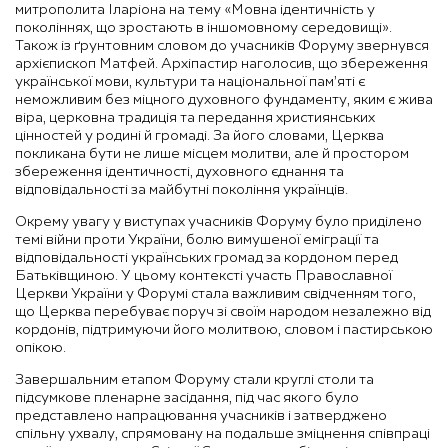
митрополита Іларіона на тему «Мовна ідентичність у
поколіннях, що зростають в іншомовному середовищі».
Також із ґрунтовним словом до учасників Форуму звернувся
архієпископ Матфей. Архіпастир наголосив, що збереження
української мови, культури та національної пам’яті є
неможливим без міцного духовного фундаменту, яким є жива
віра, церковна традиція та передання християнських
цінностей у родині й громаді. За його словами, Церква
покликана бути не лише місцем молитви, але й простором
збереження ідентичності, духовного єднання та
відповідальності за майбутні покоління українців.
Окрему увагу у виступах учасників Форуму було приділено
темі війни проти України, болю вимушеної еміграції та
відповідальності українських громад за кордоном перед
Батьківщиною. У цьому контексті участь Православної
Церкви України у Форумі стала важливим свідченням того,
що Церква перебуває поруч зі своїм народом незалежно від
кордонів, підтримуючи його молитвою, словом і пастирською
опікою.
Завершальним етапом Форуму стали круглі столи та
підсумкове пленарне засідання, під час якого було
представлено напрацювання учасників і затверджено
спільну ухвалу, спрямовану на подальше зміцнення співпраці