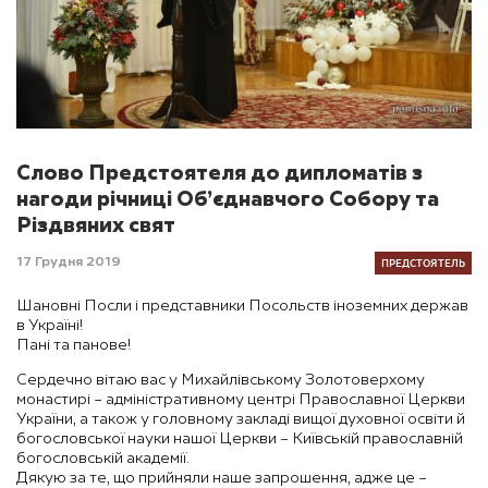
Слово Предстоятеля до дипломатів з
нагоди річниці Об’єднавчого Собору та
Різдвяних свят
ПРЕДСТОЯТЕЛЬ
17 Грудня 2019
Шановні Посли і представники Посольств іноземних держав
в Україні!
Пані та панове!
Сердечно вітаю вас у Михайлівському Золотоверхому
монастирі – адміністративному центрі Православної Церкви
України, а також у головному закладі вищої духовної освіти й
богословської науки нашої Церкви – Київській православній
богословській академії.
Дякую за те, що прийняли наше запрошення, адже це –