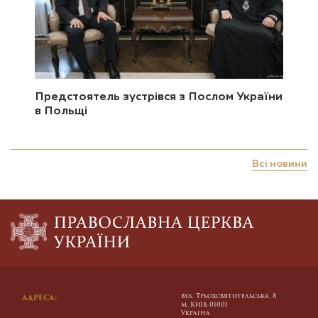
Предстоятель зустрівся з Послом України
в Польщі
Всі новини
вул. Трьохсвятительська, 8
АДРЕСА:
м. Київ, 01001
Україна