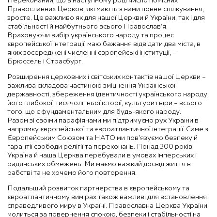
Переконаний, що в наступному році число помісних
Православних Церков, які мають з нами повне спілкування,
зросте. Це важливо як для нашої Церкви й України, так і для
стабільності й майбутнього всього Православ’я.
Враховуючи вибір українського народу та процес
європейської інтеграції, маю бажання відвідати два міста, в
яких зосереджені численні європейські інституції, –
Брюссель і Страсбург.
Розширення церковних і світських контактів нашої Церкви –
важлива складова частиною зміцнення Української
державності, збереження ідентичності українського народу,
його глибокої, тисячолітньої історії, культури і віри – всього
того, що є фундаментальним для будь-якого народу.
Разом зі своїми парафіянами ми підтримуємо рух України в
напрямку європейської та євроатлантичної інтеграції. Саме з
Європейським Союзом та НАТО ми пов’язуємо безпеку й
гарантії свободи релігії та переконань. Понад 300 років
Україна й наша Церква перебували в умовах імперських і
радянських обмежень. Ми маємо важкий досвід життя в
рабстві та не хочемо його повторення.
Подальший розвиток партнерства в європейському та
євроатлантичному вимірах також важливі для встановлення
справедливого миру в Україні. Православна Церква України
молиться за повернення спокою, безпеки і стабільності на