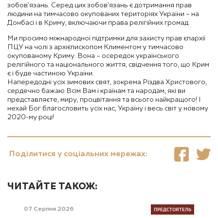
зобов’язань. Серед цих зобов’язань є дотримання прав
людини на тимчасово окупованих територіях України – на
Донбасі і в Криму, включаючи права релігійних громад.
Ми просимо міжнародної підтримки для захисту прав єпархії
ПЦУ на чолі з архієпископом Климентом у тимчасово
окупованому Криму. Вона – осередок українського
релігійного та національного життя, свідчення того, що Крим
є і буде частиною України.
Напередодні усіх зимових свят, зокрема Різдва Христового,
сердечно бажаю Всім Вам і країнам та народам, які ви
представляєте, миру, процвітання та всього найкращого! І
нехай Бог благословить усіх нас, Україну і весь світ у новому
2020-му році!
Поділитися у соціальних мережах:
ЧИТАЙТЕ ТАКОЖ:
ПРЕДСТОЯТЕЛЬ
07 Серпня 2026