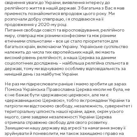
свідчення уваги до України, виявлення інтересу до
релігійного життя в нашій державі. З багатьма з Вас я мав
приємність познайомитися впродовж цього року. Ми
розпочали добру співпрацю, і я сподіваюся на її
продовження у 2020-му році.
Питання свободи совісті та віросповідування, релігійного
миру, співпраці між різними конфесіями та між різними
етнічними спільнотами – все це стало пріоритетом для
багатьох країн, включаючи Україну. Українське суспільство
належить до числа тих європейських націй, які мають
високий рівень релігійності, а наша Церква за даними
соціологічних досліджень – найбільша релігійна спільнота в
державі, тому ми відчуваємо особливу відповідальність за
нинішній день і за майбутнє України.
Не раз ми підкреслювати раніше і маємо зробити це зараз:
Помісна Українська Православна Церква ніколи не була, не
є і не бажає бути «державною церквою», але ми є
«державницькою Церквою», тобто як громадяни України та
патріоти ми відстоюємо свободу, незалежність, суверенітет і
територіальну цілісність нашої країни, адже, окрім усього
іншого, саме завдяки незалежності України Церква
отримала справжню свободу для свого розвитку.
Захищаючи нашу державу від агресії та намагання знову її
зруйнувати й поневолити, ми також захищаємо і право на