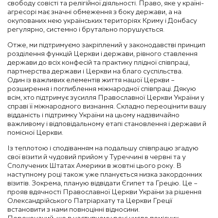
свободу совісті та релігійної діяльності. Право, яке у країні-
агресорі має значні обмеження з боку держави, а на
окупованих нею українських територіях Криму і Донбасу
регулярно, системно і брутально порушується.
Отже, ми підтримуємо закріплений у законодавстві принцип
розділення функцій Церкви і держави, рівного ставлення
держави до всіх конфесій та практику плідної співпраці,
партнерства держави і Церкви на благо суспільства.
Один із важливих елементів життя нашої Церкви –
розширення і поглиблення міжнародної співпраці. Дякую
всім, хто підтримує зусилля Православної Церкви України у
справі її міжнародного визнання. Складно переоцінити вашу
відданість і підтримку України на цьому надзвичайно
важливому і відповідальному етапі становлення і держави й
помісної Церкви.
Із теплотою і сподіванням на подальшу співпрацю згадую
свої візити й чудовий прийом у Туреччині в червні та у
Сполучених Штатах Америки в жовтні цього року. В
наступному році також уже планується низка закордонних
візитів. Зокрема, планую відвідати Єгипет та Грецію. Це –
прояв вдячності Православної Церкви України за рішення
Олександрійського Патріархату та Церкви Греції
встановити з нами повноцінні відносини.