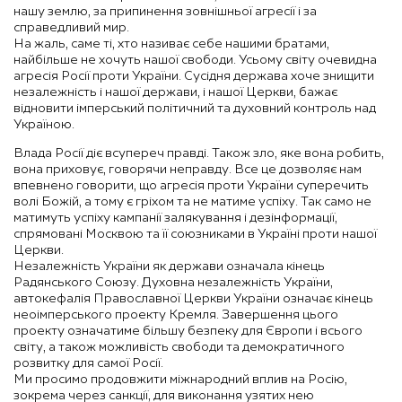
нашу землю, за припинення зовнішньої агресії і за
справедливий мир.
На жаль, саме ті, хто називає себе нашими братами,
найбільше не хочуть нашої свободи. Усьому світу очевидна
агресія Росії проти України. Сусідня держава хоче знищити
незалежність і нашої держави, і нашої Церкви, бажає
відновити імперський політичний та духовний контроль над
Україною.
Влада Росії діє всупереч правді. Також зло, яке вона робить,
вона приховує, говорячи неправду. Все це дозволяє нам
впевнено говорити, що агресія проти України суперечить
волі Божій, а тому є гріхом та не матиме успіху. Так само не
матимуть успіху кампанії залякування і дезінформації,
спрямовані Москвою та її союзниками в Україні проти нашої
Церкви.
Незалежність України як держави означала кінець
Радянського Союзу. Духовна незалежність України,
автокефалія Православної Церкви України означає кінець
неоімперського проекту Кремля. Завершення цього
проекту означатиме більшу безпеку для Європи і всього
світу, а також можливість свободи та демократичного
розвитку для самої Росії.
Ми просимо продовжити міжнародний вплив на Росію,
зокрема через санкції, для виконання узятих нею