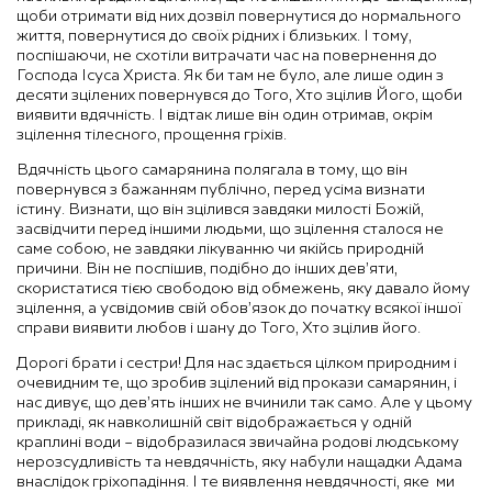
щоби отримати від них дозвіл повернутися до нормального
життя, повернутися до своїх рідних і близьких. І тому,
поспішаючи, не схотіли витрачати час на повернення до
Господа Ісуса Христа. Як би там не було, але лише один з
десяти зцілених повернувся до Того, Хто зцілив Його, щоби
виявити вдячність. І відтак лише він один отримав, окрім
зцілення тілесного, прощення гріхів.
Вдячність цього самарянина полягала в тому, що він
повернувся з бажанням публічно, перед усіма визнати
істину. Визнати, що він зцілився завдяки милості Божій,
засвідчити перед іншими людьми, що зцілення сталося не
саме собою, не завдяки лікуванню чи якійсь природній
причини. Він не поспішив, подібно до інших дев’яти,
скористатися тією свободою від обмежень, яку давало йому
зцілення, а усвідомив свій обов’язок до початку всякої іншої
справи виявити любов і шану до Того, Хто зцілив його.
Дорогі брати і сестри! Для нас здається цілком природним і
очевидним те, що зробив зцілений від прокази самарянин, і
нас дивує, що дев’ять інших не вчинили так само. Але у цьому
прикладі, як навколишній світ відображається у одній
краплині води – відобразилася звичайна родові людському
нерозсудливість та невдячність, яку набули нащадки Адама
внаслідок гріхопадіння. І те виявлення невдячності, яке ми