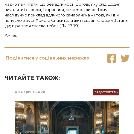
маємо пам’ятати, що без вдячності Богові, яку слід щодня
виявляти і словом, і справами, це неможливо. Тому
наслідуймо приклад вдячного самарянина – і тоді, як і він,
почуємо з вуст Христа Спасителя життєдайні слова: «Встань,
іди; віра твоя спасла тебе» (Лк. 17:19).
Амінь.
Поділитися у соціальних мережах:
ЧИТАЙТЕ ТАКОЖ:
ПРЕДСТОЯТЕЛЬ
08 Серпня 2026