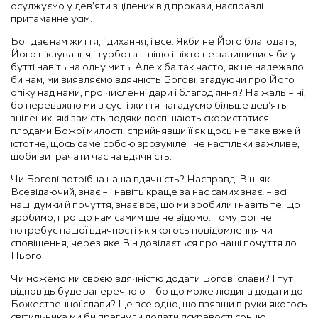
осуджуємо у дев’яти зцілених від прокази, насправді
притаманне усім.
Бог дає нам життя, і дихання, і все. Якби не Його благодать,
Його піклування і турбота – ніщо і ніхто не залишилися би у
бутті навіть на одну мить. Але хіба так часто, як це належало
би нам, ми виявляємо вдячність Богові, згадуючи про Його
опіку над нами, про численні дари і благодіяння? На жаль – ні,
бо переважно ми в суєті життя нагадуємо більше дев’ять
зцілених, які замість подяки поспішають скористатися
плодами Божої милості, сприйнявши її як щось не таке вже й
істотне, щось саме собою зрозуміле і не настільки важливе,
щоби витрачати час на вдячність.
Чи Богові потрібна наша вдячність? Насправді Він, як
Всевідаючий, знає – і навіть краще за нас самих знає! – всі
наші думки й почуття, знає все, що ми зробили і навіть те, що
зробимо, про що нам самим ще не відомо. Тому Бог не
потребує нашої вдячності як якогось повідомлення чи
сповіщення, через яке Він довідається про наші почуття до
Нього.
Чи можемо ми своєю вдячністю додати Богові слави? І тут
відповідь буде заперечною – бо що може людина додати до
Божественної слави? Це все одно, що взявши в руки якогось
світильника ми би прагнули додати яскравості сонцю.