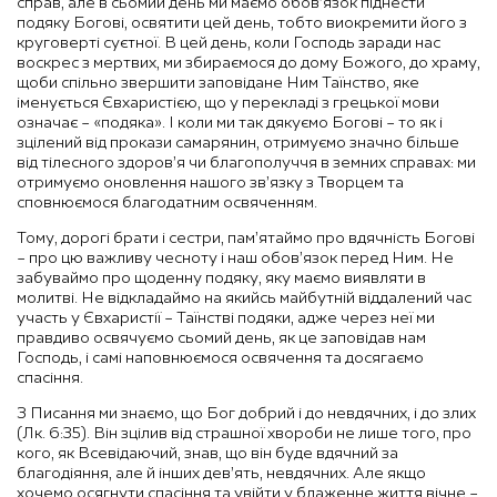
справ, але в сьомий день ми маємо обов’язок піднести
подяку Богові, освятити цей день, тобто виокремити його з
круговерті суєтної. В цей день, коли Господь заради нас
воскрес з мертвих, ми збираємося до дому Божого, до храму,
щоби спільно звершити заповідане Ним Таїнство, яке
іменується Євхаристією, що у перекладі з грецької мови
означає – «подяка». І коли ми так дякуємо Богові – то як і
зцілений від прокази самарянин, отримуємо значно більше
від тілесного здоров’я чи благополуччя в земних справах: ми
отримуємо оновлення нашого зв’язку з Творцем та
сповнюємося благодатним освяченням.
Тому, дорогі брати і сестри, пам’ятаймо про вдячність Богові
– про цю важливу чесноту і наш обов’язок перед Ним. Не
забуваймо про щоденну подяку, яку маємо виявляти в
молитві. Не відкладаймо на якийсь майбутній віддалений час
участь у Євхаристії – Таїнстві подяки, адже через неї ми
правдиво освячуємо сьомий день, як це заповідав нам
Господь, і самі наповнюємося освячення та досягаємо
спасіння.
З Писання ми знаємо, що Бог добрий і до невдячних, і до злих
(Лк. 6:35). Він зцілив від страшної хвороби не лише того, про
кого, як Всевідаючий, знав, що він буде вдячний за
благодіяння, але й інших дев’ять, невдячних. Але якщо
хочемо осягнути спасіння та увійти у блаженне життя вічне –