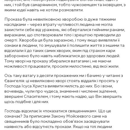
них, і той був самарянином, тобто чужоземцем та іновірцем, з
якими юдеї навіть не хотіли розмовляти.
Проказа була невиліковною хворобою із дуже тяжкими
наслідками – через втрату чутливості людина не могла
захистити себе від уражень, які оберталися гнійними ранами,
виразками, що спотворювали тіло і зрештою приводили до
смерті. Хвороба ця була заразною, і тому якщо виявляли її
ознаки в людини, то змушували її полишити життя з іншими та
відсилали її до таких самих хворих, яким під страхом кари
заборонено було навіть наближатися до здорових людей.
Тому хворі на проказу збиралися ватагами і, не маючи
можливості працювати, просили милостиню, від якої жили.
Ось таку ватагу з десяти прокажених ми і бачимо у читанні з
Євангелія: ці невиліковно хворі стоять віддалік і просять у
Господа Ісуса Христа виявити милість до них. Бо і вони,
вочевидь, чули про чудеса, знамення і численні зцілення,
звершені Спасителем, і тому мають надію, що Він звершить
щось подібне і для них.
Господь відсилає їх «показатися священникам». Що це
означає? За приписами Закону Мойсеєвого саме на
священників було покладено обов’язок засвідчувати
наявність або відсутність прокази. Якщо на тілі людини