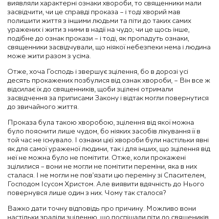
виявляли характерні ознаки хвороби, то священники мали
засвідчити, чи це справді проказа – і тоді хворий мав
полишити життя з іншими людьми та піти до таких самих
уражених і жити з ними в надії на чудо; чи це щось інше,
подібне до ознак прокази – і тоді, як пропадуть ознаки,
священники засвідчували, що ніякої небезпеки нема і людина
може жити разом з усіма.
Отже, хоча Господь і звершує зцілення, бо в дорозі усі
десять прокажених позбулися від ознак хвороби, – Він все ж
відсилає їх до священників, щоби зцілені отримали
засвідчення за приписами Закону і відтак могли повернутися
до звичайного життя.
Проказа була такою хворобою, зцілення від якої можна
було пояснити лише чудом, бо ніяких засобів лікування її в
той час не існувало. І ознаки цієї хвороби були настільки явні
як для самої ураженої людини, так і для інших, що зцілення від
неї не можна було не помітити. Отже, коли прокажені
зцілилися – вони не могли не помітити переміни, яка в них
сталася. І не могли не пов’язати цю переміну зі Спасителем,
Господом Ісусом Христом. Але виявити вдячність до Нього
повернувся лише один з них. Чому так сталося?
Важко дати точну відповідь про причину. Можливо вони
настільки зраділи зціленню, що поспішали піти до священиків,