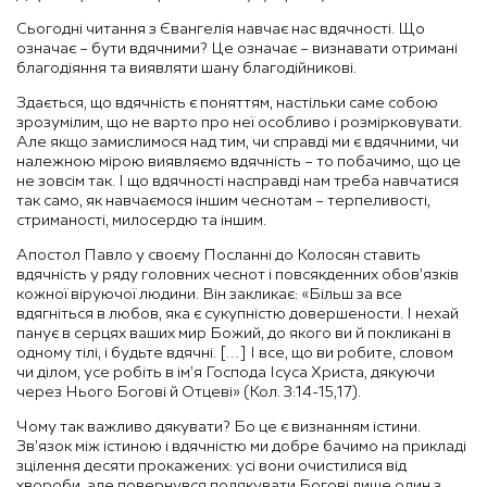
Сьогодні читання з Євангелія навчає нас вдячності. Що
означає – бути вдячними? Це означає – визнавати отримані
благодіяння та виявляти шану благодійникові.
Здається, що вдячність є поняттям, настільки саме собою
зрозумілим, що не варто про неї особливо і розмірковувати.
Але якщо замислимося над тим, чи справді ми є вдячними, чи
належною мірою виявляємо вдячність – то побачимо, що це
не зовсім так. І що вдячності насправді нам треба навчатися
так само, як навчаємося іншим чеснотам – терпеливості,
стриманості, милосердю та іншим.
Апостол Павло у своєму Посланні до Колосян ставить
вдячність у ряду головних чеснот і повсякденних обов’язків
кожної віруючої людини. Він закликає: «Більш за все
вдягніться в любов, яка є сукупністю довершености. I нехай
панує в серцях ваших мир Божий, до якого ви й покликані в
одному тілі, і будьте вдячні. […] I все, що ви робите, словом
чи ділом, усе робіть в ім’я Господа Ісуса Христа, дякуючи
через Нього Богові й Отцеві» (Кол. 3:14-15,17).
Чому так важливо дякувати? Бо це є визнанням істини.
Зв’язок між істиною і вдячністю ми добре бачимо на прикладі
зцілення десяти прокажених: усі вони очистилися від
хвороби, але повернувся подякувати Богові лише один з