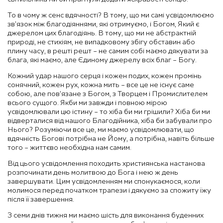
То в чому ж сенс вдячності? В тому, що ми самі усвідомлюємо
зв’язок між благодіяннями, які отримуємо, і Богом, Який є
джерелом цих благодіянь. В тому, що ми не абстрактній
природі, не стихіям, не випадковому збігу обставин або
плину часу, в решті решт – не самим собі маємо дякувати за
блага, які маємо, але Єдиному джерелу всіх благ – Богу.
Кожний удар нашого серця і кожен подих, кожен промінь
сонячний, кожен рух, кожна мить – все це не існує саме
собою, але пов’язане з Богом, з Творцем і Промислителем
всього сущого. Якби ми завжди і повною мірою
усвідомлювали цю істину – то хіба би ми грішили? Хіба би ми
відверталися від нашого Благодійника, хіба би забували про
Нього? Розуміючи все це, ми маємо усвідомлювати, що
вдячність Богові потрібна не Йому, а потрібна, навіть більше
того – життєво необхідна нам самим.
Від цього усвідомлення походить християнська настанова
розпочинати день молитвою до Бога і нею ж день
завершувати. Цим усвідомленням ми спонукаємося, коли
молимося перед початком трапези і дякуємо за спожиту їжу
після її завершення.
З семи днів тижня ми маємо шість для виконання буденних