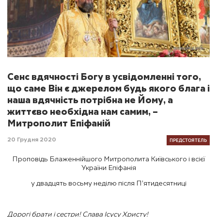
Сенс вдячності Богу в усвідомленні того,
що саме Він є джерелом будь якого блага і
наша вдячність потрібна не Йому, а
життєво необхідна нам самим, –
Митрополит Епіфаній
ПРЕДСТОЯТЕЛЬ
20 Грудня 2020
Проповідь Блаженнійшого Митрополита Київського і всієї
України Епіфанія
у двадцять восьму неділю після П’ятидесятниці
Дорогі брати і сестри! Слава Ісусу Христу!