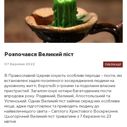
Розпочався Великий піст
ПУБЛІКАЦІЇ
07 Березня 2022
В Православній Церкві існують особливі періоди – пости, які
встановлені задля посиленого зосередження людини на
духовному житті, боротьбі з гріхами та подоланні власних
пристрастей. Загалом існує чотири багатоденних пости
впродовж року: Різдвяний, Великий, Апостольський та
Успенський. Однак Великий піст займає серед них особливе
місце, адже підготовлює та приводить людину до
найвеличнішого свята – Світлого Христового Воскресіння.
Цьогорічний Великий піст триватиме з 7 березня по 23
квітня.