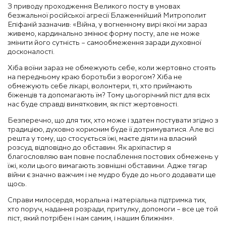
З приводу проходження Великого посту в умовах
безжальної російської агресії Блаженнійший Митрополит
Епіфаній зазначив: «Війна, у вогненному вирі якої ми зараз
живемо, кардинально змінює форму посту, але не може
змінити його сутність – самообмеження заради духовної
досконалості.
Хіба воїни зараз не обмежують себе, коли жертовно стоять
на передньому краю боротьби з ворогом? Хіба не
обмежують себе лікарі, волонтери, ті, хто приймають
біженців та допомагають їм? Тому цьогорічний піст для всіх
нас буде справді винятковим, як піст жертовності.
Безперечно, що для тих, хто може і здатен постувати згідно з
традицією, духовно корисним буде її дотримуватися. Але всі
решта у тому, що стосується їжі, маєте діяти на власний
розсуд, відповідно до обставин. Як архіпастир я
благословляю вам повне послаблення постових обмежень у
їжі, коли цього вимагають зовнішні обставини. Адже тягар
війни є значно важчим і не мудро буде до нього додавати ще
щось.
Справи милосердя, моральна і матеріальна підтримка тих,
хто поруч, надання розради, притулку, допомоги – все це той
піст, який потрібен і нам самим, і нашим ближнім».