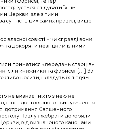
ники і фарисеї, тепер
 погоджується слідувати їхнім
ми Церкви, але з тими
за сутність цих самих правил, вище
ос власної совісті – чи справді вони
» та докоряти незгідним із ними
тиян триматися «передань старців»,
нні сіли книжники та фарисеї. […] За
еможливо носити, і кладуть їх людям
о не визнає і ніхто з нею не
 жодного достовірного звинувачення
ття, дотримання Священного
апостолу Павлу лжебрати докоряли,
 Церкви, від визначеного канонами