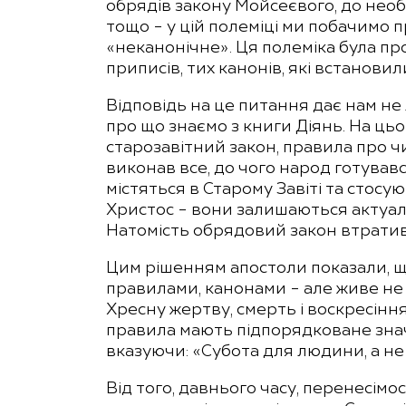
обрядів закону Мойсеєвого, до необх
тощо – у цій полеміці ми побачимо п
«неканонічне». Ця полеміка була пр
приписів, тих канонів, які встанови
Відповідь на це питання дає нам не 
про що знаємо з книги Діянь. На ць
старозавітний закон, правила про ч
виконав все, до чого народ готувавс
містяться в Старому Завіті та стосую
Христос – вони залишаються актуаль
Натомість обрядовий закон втратив
Цим рішенням апостоли показали, що
правилами, канонами – але живе не
Хресну жертву, смерть і воскресінн
правила мають підпорядковане значе
вказуючи: «Субота для людини, а не 
Від того, давнього часу, перенесімо