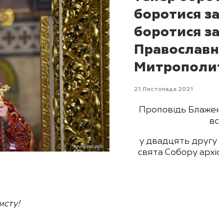
боротися за
боротися за
Православно
Митрополит
21 Листопада 2021
Проповідь Блажен
вс
у двадцять другу 
свята Собору архі
исту!