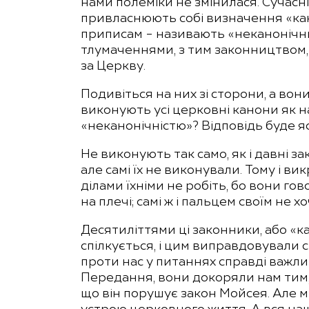
нами полеміки не змінилася. Сучасні
привласнюють собі визначення «канон
приписам – називають «неканонічни
тлумаченнями, з тим законництвом, 
за Церкву.
Подивіться на них зі сторони, а вони
виконують усі церковні канони як 
«неканонічністю»? Відповідь буде яс
Не виконують так само, як і давні
але самі їх не виконували. Тому і ви
ділами їхніми не робіть, бо вони гов
на плечі; самі ж і пальцем своїм не х
Десятиліттями ці законники, або «ка
спілкується, і цим виправдовували 
проти нас у питаннях справді важл
Передання, вони докоряли нам тим,
що він порушує закон Мойсея. Але м