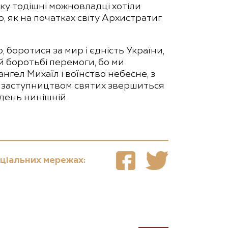
ку тодішні можновладці хотіли
, як на початках світу Архистратиг
 боротися за мир і єдність України,
й боротьбі перемоги, бо ми
ангел Михаїл і воїнство небесне, з
 і заступництвом святих звершиться
день нинішній.
оціальних мережах: