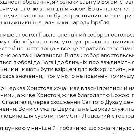
ідності обрізання, як ознаки завіту з Богом, став
ряму аналогію з нинішнім часом. Бо ця полеміка т
о те, чи «канонічно» бути християнином, але пр
ли книжники і начальники народу Ізраїля.
лише апостол Павло, але і цілий собор апостольсь
ому соборі було розглянуто суперечки, що виникл
исте й нечисте тощо – все це втратило своє знач
я через такі настанови. Відтак собор апостольськи
ться любові до Бога і до ближніх, про важливість я
ними і мають бути взірцем для всіх християн, н
 своє значення, і тому ніхто не повинен примуш
 Церква Христова хоча і має власні приписи й на
 ними, а живе Христом, живе благодаттю Божою, 
я Спасителя, через сходження Святого Духа у день
ння. Вони служать Церкві, а не Церква служить ї
людина для суботи; тому Син Людський є господар
ся думкою у нинішній і побачимо, що хоча минуло 