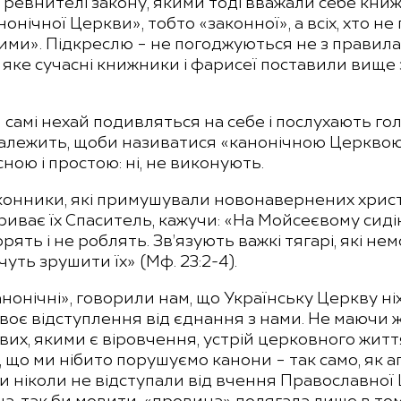
 ревнителі закону, якими тоді вважали себе книж
ічної Церкви», тобто «законної», а всіх, хто не
ми». Підкреслю – не погоджуються не з правила
яке сучасні книжники і фарисеї поставили вище 
 самі нехай подивляться на себе і послухають гол
належить, щоби називатися «канонічною Церквою
ною і простою: ні, не виконують.
 законники, які примушували новонавернених хрис
криває їх Спаситель, кажучи: «На Мойсеєвому сиді
орять і не роблять. Зв’язують важкі тягарі, які н
очуть зрушити їх» (Мф. 23:2-4).
нонічні», говорили нам, що Українську Церкву ніхт
своє відступлення від єднання з нами. Не маючи
ивих, якими є віровчення, устрій церковного жи
 що ми нібито порушуємо канони – так само, як 
и ніколи не відступали від вчення Православної