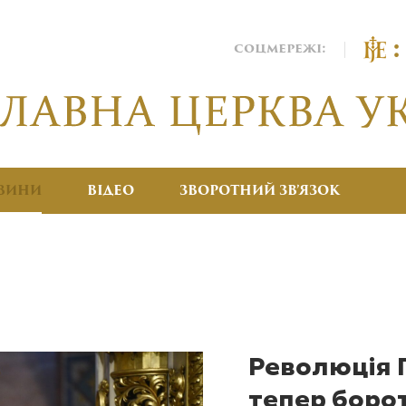
соцмережі:
ВИНИ
ВІДЕО
ЗВОРОТНИЙ ЗВ’ЯЗОК
Революція Г
тепер боро