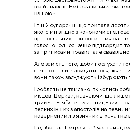
устрою церковного життя. А вся наш
їхній сваволі. Не бажали, використ
нашою».
І в цій суперечці, що тривала десяти
якого ми згідно з канонами апелюв
православних, три роки тому разом 
голосно і однозначно підтвердив те
за приписами правил, але свавільно
Але замість того, щоби послухати гол
самого стали відкидати і осуджувати
вони також засуджують і збурюють 
І роблять це так само, як колись ро
місцеві Церкви, навчаючи, що лише 
тримається їхніх, законницьких, тлу
деяких інших з апостолів на певний 
наверненими з язичників, хоча і не
Подібно до Петра у той час і нині д