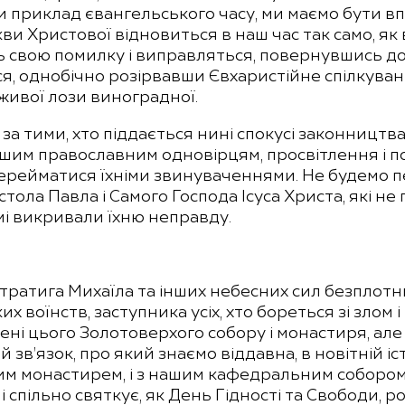
и приклад євангельського часу, ми маємо бути вп
и Христової відновиться в наш час так само, як в
ть свою помилку і виправляться, повернувшись д
ся, однобічно розірвавши Євхаристійне спілкуван
 живої лози виноградної.
и за тими, хто піддається нині спокусі законницт
нашим православним одновірцям, просвітлення і 
 перейматися їхніми звинуваченнями. Не будемо 
постола Павла і Самого Господа Ісуса Христа, які
мі викривали їхню неправду.
тратига Михаїла та інших небесних сил безплот
 воїнств, заступника усіх, хто бореться зі злом 
ні цього Золотоверхого собору і монастиря, але
 зв’язок, про який знаємо віддавна, в новітній іс
цим монастирем, і з нашим кафедральним собором, 
і спільно святкує, як День Гідності та Свободи, 