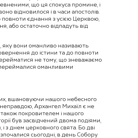
евненими, що ця спокуса промине, і
оно відновилося і в часи апостолів.
о повноти єднання з усією Церквою,
ня, або остаточно відпадуть від
ва, яку вони оманливо називають
повернення до істини та до повноти
перейматися не тому, що зневажаємо
 не переймалися оманливими
них, вшановуючи нашого небесного
і неправдою, Архангел Михаїл є не
 також покровителем і нашого
торії був засвідчений двома подіями,
і з днем церковного свята. Бо дві
розпочалися сьогодні, в день Собору