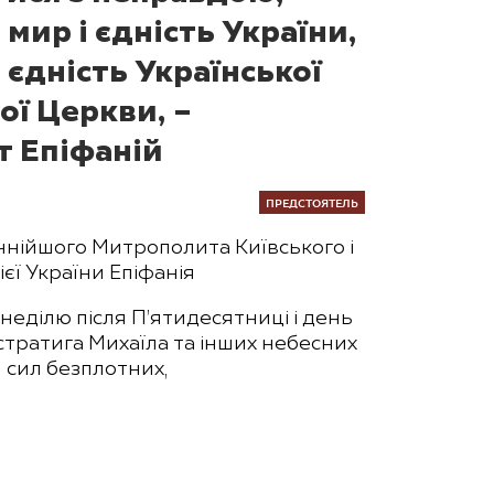
 мир і єдність України,
 єдність Української
ї Церкви, –
 Епіфаній
ПРЕДСТОЯТЕЛЬ
нійшого Митрополита Київського і
ієї України Епіфанія
неділю після П’ятидесятниці і день
стратига Михаїла та інших небесних
сил безплотних,