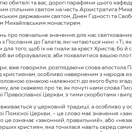
атію обителі та вас, дорогі парафіяни цього кафе
шим спільним святом на честь Архистратига Миха
їнським державним святом, Днем Гідності та Своб
хим Михайлівським монастирем.
нь про повчальне значення для нас святкованих
 з Послання до Галатів, які читаються нині: «Ті, 
ля того, щоб їх не гнали за хрест Христів, бо й са
б ви обрізувалися, аби похвалитися вашою плоттю
стри, вже говорили, розглядаючи слова апостола Па
ід християнам, особливо наверненим з народів 
головною ознакою належності до якого було згаду
у, але скажемо про те, як почуті нами слова Пис
ї Православної Церкви, з тими скорботами і вип
 вживається у церковній традиції, а особливо у о
ї Помісної Церкви, – це слово має значення «зак
то це означає «законний, правильний», або «нез
перших християн, яка точилася навіть серед сами