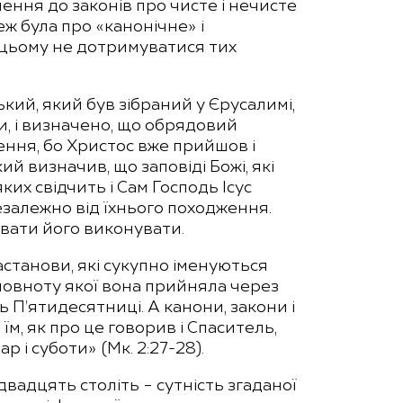
лення до законів про чисте і нечисте
еж була про «канонічне» і
и цьому не дотримуватися тих
кий, який був зібраний у Єрусалимі,
и, і визначено, що обрядовий
ення, бо Христос вже прийшов і
й визначив, що заповіді Божі, які
ких свідчить і Сам Господь Ісус
езалежно від їхнього походження.
увати його виконувати.
станови, які сукупно іменуються
повноту якої вона прийняла через
 П’ятидесятниці. А канони, закони і
м, як про це говорив і Спаситель,
 і суботи» (Мк. 2:27-28).
двадцять століть – сутність згаданої