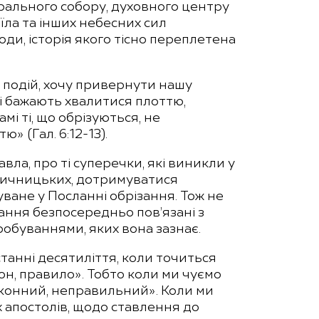
дрального собору, духовного центру
їла та інших небесних сил
оди, історія якого тісно переплетена
 подій, хочу привернути нашу
які бажають хвалитися плоттю,
мі ті, що обрізуються, не
» (Гал. 6:12-13).
вла, про ті суперечки, які виникли у
язичницьких, дотримуватися
ване у Посланні обрізання. Тож не
ання безпосередньо пов’язані з
робуваннями, яких вона зазнає.
станні десятиліття, коли точиться
он, правило». Тобто коли ми чуємо
аконний, неправильний». Коли ми
х апостолів, щодо ставлення до