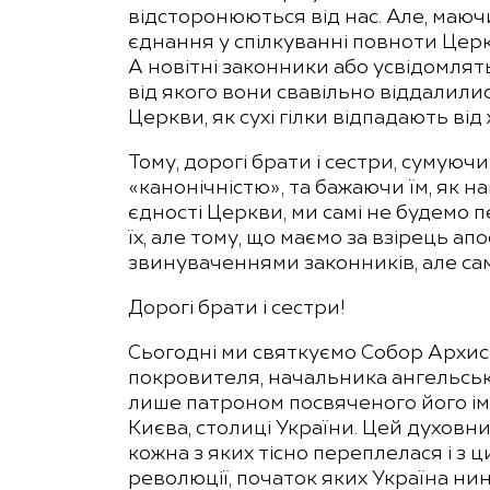
відсторонюються від нас. Але, маюч
єднання у спілкуванні повноти Церкв
А новітні законники або усвідомля
від якого вони свавільно віддалили
Церкви, як сухі гілки відпадають від
Тому, дорогі брати і сестри, сумуюч
«канонічністю», та бажаючи їм, як 
єдності Церкви, ми самі не будемо
їх, але тому, що маємо за взірець а
звинуваченнями законників, але са
Дорогі брати і сестри!
Сьогодні ми святкуємо Собор Архис
покровителя, начальника ангельських
лише патроном посвяченого його іме
Києва, столиці України. Цей духовний
кожна з яких тісно переплелася і з 
революції, початок яких Україна нин