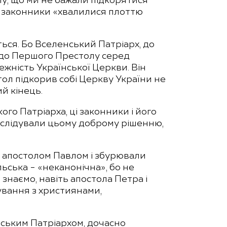
му, що ми не бажали підкорятися
би законники «хвалилися плоттю
ється. Бо Вселенський Патріарх, до
 до Першого Престолу серед
жність Української Церкви. Він
тол підкорив собі Церкву України не
й кінець.
кого Патріарха, ці законники і його
 послідували цьому доброму рішенню,
за апостолом Павлом і збурювали
ьська – «неканонічна», бо не
 знаємо, навіть апостола Петра і
кування з християнами,
енським Патріархом, дочасно