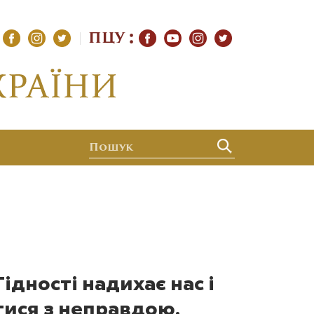
ПЦУ
ідності надихає нас і
тися з неправдою,