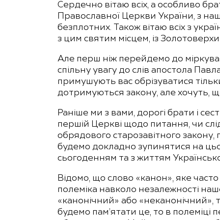
Сердечно вітаю всіх, а особливо бр
Православної Церкви України, з на
безплотних. Також вітаю всіх з укра
з цим святим місцем, із Золотовер
Але перш ніж перейдемо до міркува
спільну увагу до слів апостола Павла
примушують вас обрізуватися тільки д
дотримуються закону, але хочуть, що
Раніше ми з вами, дорогі брати і се
першій Церкві щодо питання, чи сл
обрядового старозавітного закону, 
будемо докладно зупинятися на цьом
сьогоденням та з життям Українсько
Відомо, що слово «канон», яке часто
полеміка навколо незалежності нашо
«канонічний» або «неканонічний», 
будемо пам’ятати це, то в полеміці 