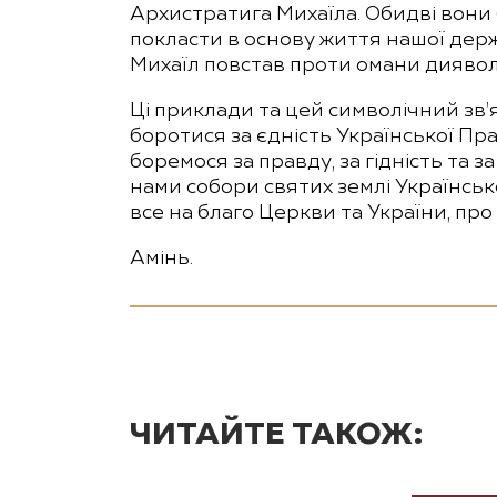
Архистратига Михаїла. Обидві вони 
покласти в основу життя нашої держа
Михаїл повстав проти омани диявола
Ці приклади та цей символічний зв’я
боротися за єдність Української Пра
боремося за правду, за гідність та з
нами собори святих землі Українсь
все на благо Церкви та України, пр
Амінь.
ЧИТАЙТЕ ТАКОЖ: