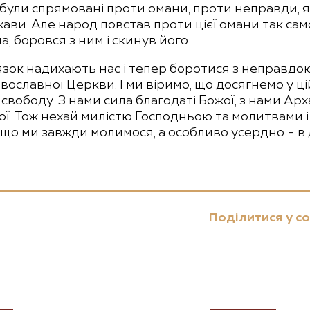
були спрямовані проти омани, проти неправди, я
ви. Але народ повстав проти цієї омани так само
, боровся з ним і скинув його.
зок надихають нас і тепер боротися з неправдою,
вославної Церкви. І ми віримо, що досягнемо у ці
а свободу. З нами сила благодаті Божої, з нами Арх
кої. Тож нехай милістю Господньою та молитвами
о що ми завжди молимося, а особливо усердно – в 
Поділитися у с