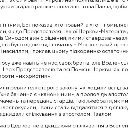
а, так би мовити, «провина» полягала лише в то
овуючи згадані раніше слова апостола Павла, що
літтями, Бог показав, хто правий, а хто – помиля
али, як до Предстоятеля нашої Церкви-Матері та
із Синодом виніс рішення, якими ствердив незале
, що було відоме від початку – Московський прес
 і насиллям, і поклав цьому підкоренню остаточни
осу вже навіть не нас, своїх братів, але Вселенсь
. І всіх Предстоятелів та всі Помісні Церкви, які
проти них християн.
били ревнителі старого закону, які ходили вслід 
їхнє бачення є «канонічним», а проповідь апостол
мачень та передань старців. Такі лжебрати, як ми
час спокусили, і вони стали віддалятися від спіл
 відкидали спілкування з апостолом Павлом.
еякі з Церков, не відкидаючи спілкування з Всел