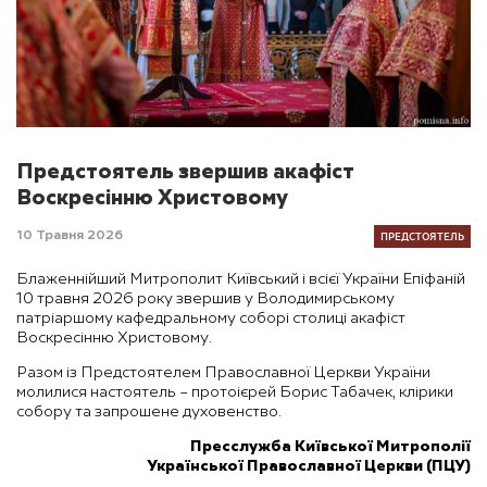
Предстоятель звершив акафіст
Воскресінню Христовому
ПРЕДСТОЯТЕЛЬ
10 Травня 2026
Блаженнійший Митрополит Київський і всієї України Епіфаній
10 травня 2026 року звершив у Володимирському
патріаршому кафедральному соборі столиці акафіст
Воскресінню Христовому.
Разом із Предстоятелем Православної Церкви України
молилися настоятель – протоієрей Борис Табачек, клірики
собору та запрошене духовенство.
Пресслужба Київської Митрополії
Української Православної Церкви (ПЦУ)