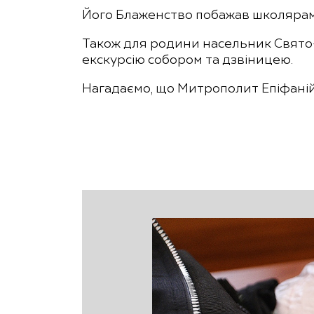
Його Блаженство побажав школярам 
Також для родини насельник Свято-
екскурсію собором та дзвіницею.
Нагадаємо, що Митрополит Епіфані