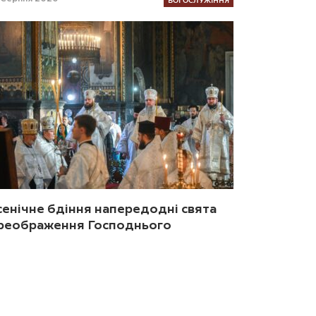
сенічне бдіння напередодні свята
реображення Господнього