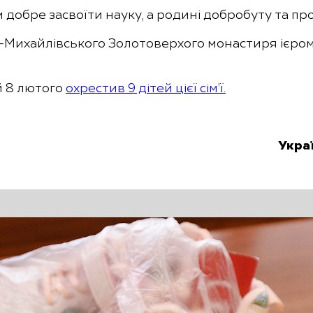
добре засвоїти науку, а родині добробуту та пр
Михайлівського Золотоверхого монастиря ієромо
й 8 лютого
охрестив 9 дітей цієї сім’ї.
Укра