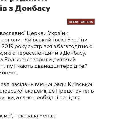
ів з Донбасу
ПРЕДСТОЯТЕЛЬ
вославної Церкви України
ополит Київський і всієї України
 2019 року зустрівся з багатодітною
, які є переселенцями з Донбасу.
а Родікові створили дитячий
 типу і мають дванадцятеро дітей,
ийомні.
 залі засідань вченої ради Київської
словської академії, де Предстоятель
унки, а саме необхідні речі для
ємо”, – сказала менша