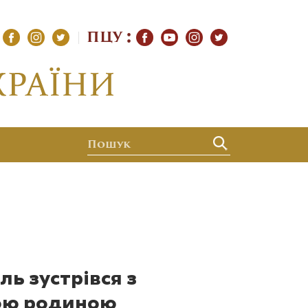
ПЦУ
ь зустрівся з
ою родиною