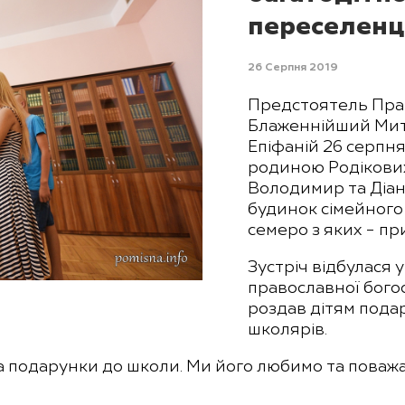
переселенц
26 Серпня 2019
Предстоятель Пра
Блаженнійший Митр
Епіфаній 26 серпня
родиною Родікових
Володимир та Діан
будинок сімейного
семеро з яких – пр
Зустріч відбулася у
православної бого
роздав дітям подар
школярів.
а подарунки до школи. Ми його любимо та поважа