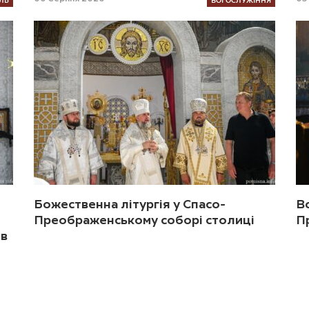
Божественна літургія у Спасо-
В
Преображенському соборі столиці
П
ив