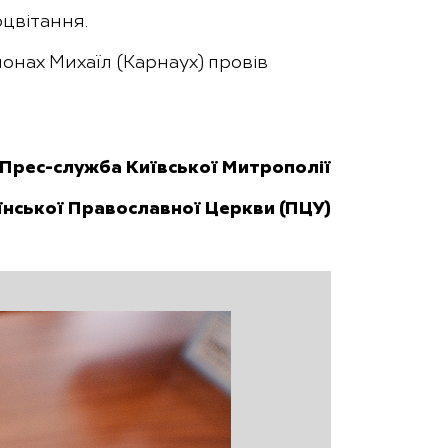
оцвітання.
нах Михаїл (Карнаух) провів
Прес-служба Київської Митрополії
їнської Православної Церкви (ПЦУ)