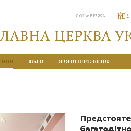
соцмережі:
ВИНИ
ВІДЕО
ЗВОРОТНИЙ ЗВ’ЯЗОК
Предстоятел
багатодітн