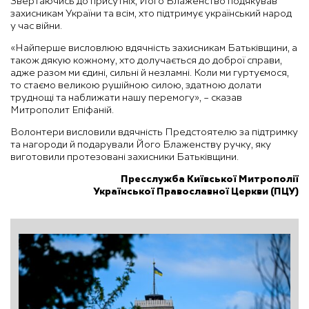
Звертаючись до присутніх, Його Блаженство подякував
захисникам України та всім, хто підтримує український народ
у час війни.
«Найперше висловлюю вдячність захисникам Батьківщини, а
також дякую кожному, хто долучається до доброї справи,
адже разом ми єдині, сильні й незламні. Коли ми гуртуємося,
то стаємо великою рушійною силою, здатною долати
труднощі та наближати нашу перемогу», – сказав
Митрополит Епіфаній.
Волонтери висловили вдячність Предстоятелю за підтримку
та нагороди й подарували Його Блаженству ручку, яку
виготовили протезовані захисники Батьківщини.
Пресслужба Київської Митрополії
Української Православної Церкви (ПЦУ)