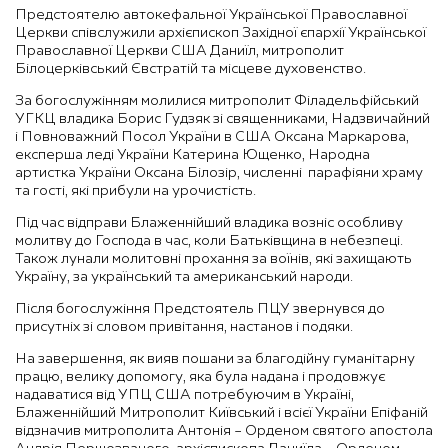
Предстоятелю автокефальної Української Православної
Церкви співслужили архієпископ Західної єпархії Української
Православної Церкви США Даниїл, митрополит
Білоцерківський Євстратій та місцеве духовенство.
За богослужінням молилися митрополит Філадельфійський
УГКЦ владика Борис Гудзяк зі священниками, Надзвичайний
і Повноважний Посол України в США Оксана Маркарова,
експерша леді України Катерина Ющенко, Народна
артистка України Оксана Білозір, численні парафіяни храму
та гості, які прибули на урочистість.
Під час відправи Блаженнійший владика возніс особливу
молитву до Господа в час, коли Батьківщина в небезпеці.
Також лунали молитовні прохання за воїнів, які захищають
Україну, за український та американський народи.
Після богослужіння Предстоятель ПЦУ звернувся до
присутніх зі словом привітання, настанов і подяки.
На завершення, як вияв пошани за благодійну гуманітарну
працю, велику допомогу, яка була надана і продовжує
надаватися від УПЦ США потребуючим в Україні,
Блаженнійший Митрополит Київський і всієї України Епіфаній
відзначив митрополита Антонія – Орденом святого апостола