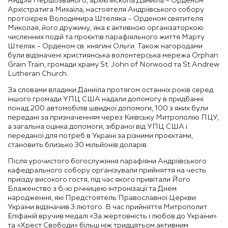
Андрія Першозваного, архієпископа Даниїла – Орденом
Архістратига Михаїла, настоятеля Андріївського собору
протоієрея Володимира Штеляка – Орденом святителя
Миколая, його дружину, яка є активною організаторкою
численних подій та проєктів парафіяльного життя Марту
Штеляк – Орденом св. княгині Ольги. Також нагородами
були відзначені християнська волонтерська мережа Orphan
Grain Train, громади храму ⁠St. John of Norwood та St Andrew
Lutheran Church.
За словами владики Даниїла протягом останніх років серед
іншого громади УПЦ США надали допомогу в придбанні
понад 200 автомобілів швидкої допомоги, 100 з яких були
передані за призначенням через Київську Митрополію ПЦУ,
а загальна оцінка допомоги, зібраної від УПЦ США і
переданої для потреб в Україні за різними проєктами,
становить близько 30 мільйонів доларів.
Після урочистого богослужіння парафіяни Андріївського
кафедрального собору організували прийняття на честь
приїзду високого гостя, під час якого привітали Його
Блаженство з 6-ю річницею інтронізації та Днем
народження, які Предстоятель Православної Церкви
України відзначив 3 лютого. В час прийняття Митрополит
Епіфаній вручив медалі «За жертовність і любов до України»
та «Хрест Свободи» більш ніж тридцятьом активним