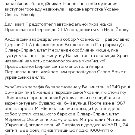
парафіянам і благодійникам. Наприкінці своїм музичним
виступом громаду надихнула Народна артистка України
Оксана Білозір.
Далі візит Предстоятеля автокефальної Української
Православної Церкви до США продовжиться в Нью-Йорку.
Андріївський кафедральний собор Української Православної
Церкви США (під омофором Вселенського Патріархату) в
Сілвер-Спринг, штат Меріленд є особливим місцем, яке
гуртує українців, що живуть у Вашингтоні та околицях. Храм
названий на честь основоположника Української
Православної Церкви святого апостола Андрія
Першозванного, який першим проповідував Слово Боже в
українських землях.
Українська парафія була заснована у Вашингтоні в 1949 році
65-ма сім’ями біженців з підрадянської України, які спочатку
збиралися в орендованих будівлях, поки не придбали та
відремонтували будівлю на 16-ій вулиці. Проте вже в 1987
році за проєкт М. Німцева силами громади було зведено
собор у стилі козацького бароко в Сілвер-Спринг, штат
Меріленд. Освячення храму очолив Митрополит Мстислав
(Скрипник), згодом перший Патріарх відродженої УАПЦ, 24
квітня 1988 року, присвятивши цю подію 1000-літтю