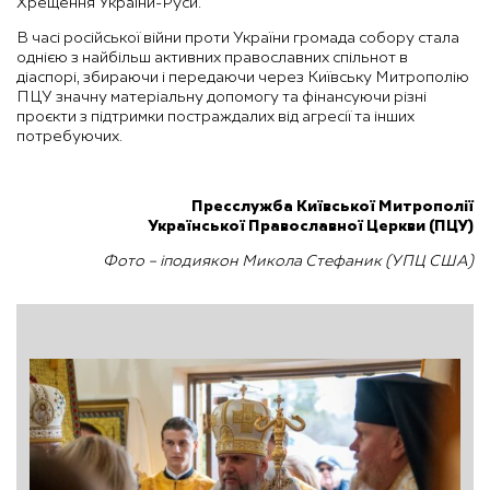
Хрещення України-Руси.
В часі російської війни проти України громада собору стала
однією з найбільш активних православних спільнот в
діаспорі, збираючи і передаючи через Київську Митрополію
ПЦУ значну матеріальну допомогу та фінансуючи різні
проєкти з підтримки постраждалих від агресії та інших
потребуючих.
Пресслужба Київської Митрополії
Української Православної Церкви (ПЦУ)
Фото – іподиякон Микола Стефаник (УПЦ США)