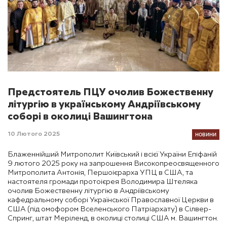
Предстоятель ПЦУ очолив Божественну
літургію в українському Андріївському
соборі в околиці Вашингтона
НОВИНИ
10 Лютого 2025
Блаженнійший Митрополит Київський і всієї України Епіфаній
9 лютого 2025 року на запрошення Високопреосвященного
Митрополита Антонія, Першоієрарха УПЦ в США, та
настоятеля громади протоієрея Володимира Штеляка
очолив Божественну літургію в Андріївському
кафедральному соборі Української Православної Церкви в
США (під омофором Вселенського Патріархату) в Сілвер-
Спринг, штат Меріленд, в околиці столиці США м. Вашингтон.