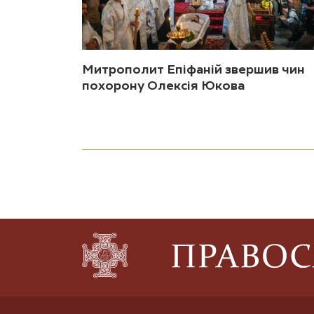
Митрополит Епіфаній звершив чин
похорону Олексія Юкова