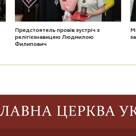
Предстоятель провів зустріч з
М
релігієзнавицею Людмилою
за
Филипович