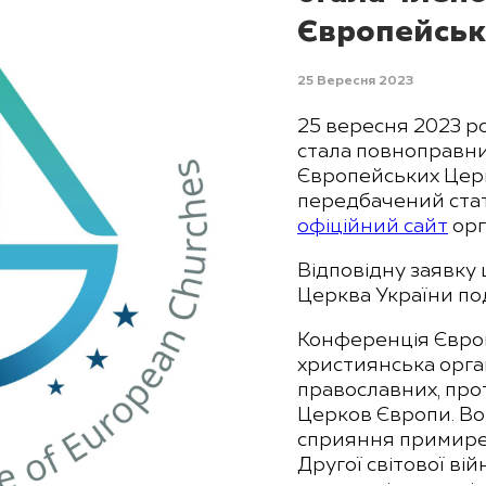
Європейськ
25 Вересня 2023
25 вересня 2023 р
стала повноправн
Європейських Церк
передбачений ста
офіційний сайт
орга
Відповідну заявку
Церква України по
Конференція Євро
християнська орган
православних, про
Церков Європи. Вон
сприяння примирен
Другої світової ві