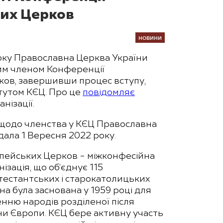
их Церков
НОВИНИ
оку Православна Церква України
им членом Конференції
ов, завершивши процес вступу,
тутом КЄЦ. Про це
повідомляє
нізації.
 щодо членства у КЄЦ Православна
дала 1 Вересня 2022 року.
пейських Церков – міжконфесійна
ізація, що об’єднує 115
тестантських і старокатолицьких
а була заснована у 1959 році для
ню народів розділеної після
йни Європи. КЄЦ бере активну участь