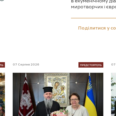
в екуменічному діа
миротворчих і євр
Поділитися у с
ЛЬ
ПРЕДСТОЯТЕЛЬ
07 Серпня 2026
07