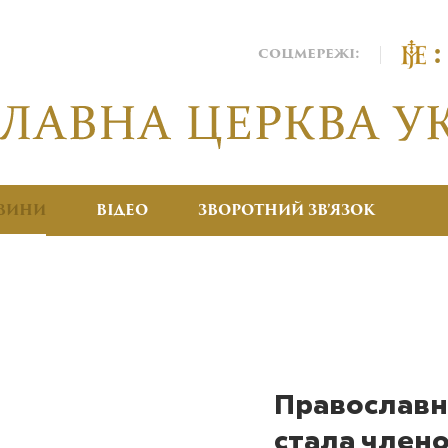
соцмережі:
ВИНИ
ВІДЕО
ЗВОРОТНИЙ ЗВ’ЯЗОК
Православн
стала член