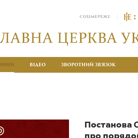
соцмережі:
ВИНИ
ВІДЕО
ЗВОРОТНИЙ ЗВ’ЯЗОК
Постанова 
про порядо