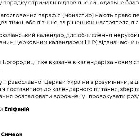
му порядку отримали відповідне синодальне благ
лагословення парафія (монастир) мають право 
а тижні або пізніше, за рішенням настоятеля, п
оюліанський календар, для обчислення нерухомих
ним церковним календарем ПЦУ, відзначаючи їх з
Богородиці, яке вказане в календарі за новим сти
.
Православної Церкви України з розумінням, від
м поставитися до календарного питання, зберіг
ання розпалювати ворожнечу і провокувати розд
ни
Епіфаній
й
Симеон