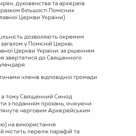
мирян, духовенства та архієреїв
разком більшості Помісних
лавної Церкви України)
оцільність дозволяють окремим
агалом у Помісній Церкві,
авної Церкви України, за рішенням
рея звертатися до Священного
алендаря.
тинами членів відповідної громади
ю, а тому Священний Синод
ати з поданням прохань, очікуючи
глянуте черговим Архієрейським
рю) на використання
й містить перелік парафій та