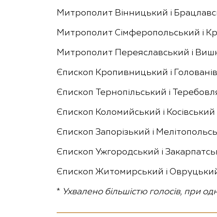
Митрополит Вінницький і Брацлав
Митрополит Сімферопольський і К
Митрополит Переяславський і Ви
Єпископ Кропивницький і Головані
Єпископ Тернопільський і Теребов
Єпископ Коломийський і Косівський
Єпископ Запорізький і Мелітопольс
Єпископ Ужгородський і Закарпатс
Єпископ Житомирський і Овруцьки
*
Ухвалено більшістю голосів, при од