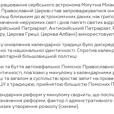
працювання сербського астронома Мілутіна Міл
в Православній Церкві став запроваджуватися о
більш близьким до астрономічних даних, ніж григ
ачення нерухомих свят і днів пам’яті святих відр
ійський Патріархат, Антиохійський Патріархат, 
ру, Церква Греції, Церква Албанії) використову
у оновлення календарної традиції було дискреди
ної та національної ідентичності. Спротив кале
літарній більшовицькій політиці.
ни та буття автокефальної Помісної Православно
ентичності, пов’язані у минулому з календарним
 та загалом в суспільстві зростає запит на про
ЦУ з традицією, прийнятою більшістю Помісних 
ндарних реформ у минулому свідчить, що поспіш
значення реформи, фактор її адміністративного
изик утворення розколу (схизми).