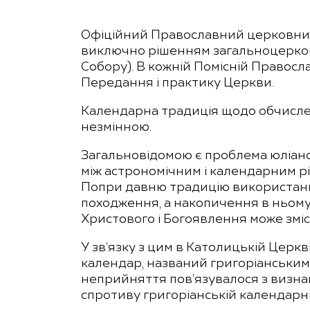
Офіційний Православний церковний 
виключно рішенням загальноцерков
Собору). В кожній Помісній Правосл
Передання і практику Церкви.
Календарна традиція щодо обчислен
незмінною.
Загальновідомою є проблема юліанс
між астрономічним і календарним рі
Попри давню традицію використанн
походження, а накопичення в ньому
Христового і Богоявлення може зміст
У зв’язку з цим в Католицькій Церкв
календар, названий григоріанським
неприйняття пов’язувалося з визна
спротиву григоріанській календарн