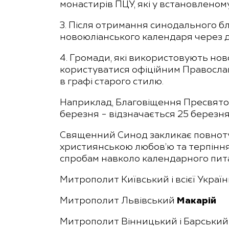
монастирів ПЦУ, які у встановлено
3. Після отримання синодального б
новоюліанського календаря через дв
4. Громади, які використовують нов
користуватися офіційним Православ
в графі старого стилю.
Наприклад, Благовіщення Пресвятої 
березня – відзначається 25 березня
Священний Синод закликає повноту 
християнською любов’ю та терпіння
спробам навколо календарного пит
Митрополит Київський і всієї Украї
Митрополит Львівський
Макарій
Митрополит Вінницький і Барськи