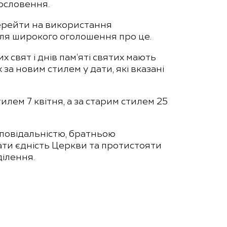
ословення.
перейти на використання
ісля широкого оголошення про це.
 свят і днів пам’яті святих мають
а новим стилем у дати, які вказані
лем 7 квітня, а за старим стилем 25
повідальністю, братньою
ати єдність Церкви та протистояти
ілення.