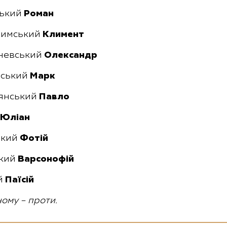
ський
Роман
римський
Климент
шневський
Олександр
вський
Марк
лянський
Павло
Юліан
ький
Фотій
ький
Варсонофій
й
Паїсій
ному – проти.