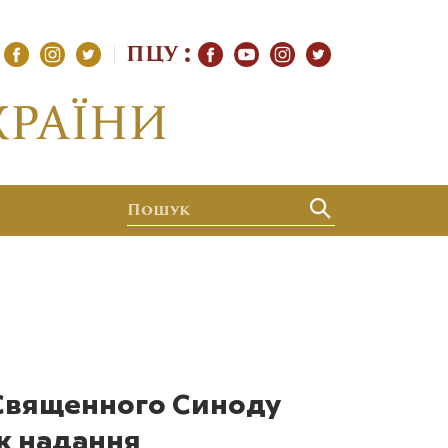
ПЦУ
Священного Синоду
к надання