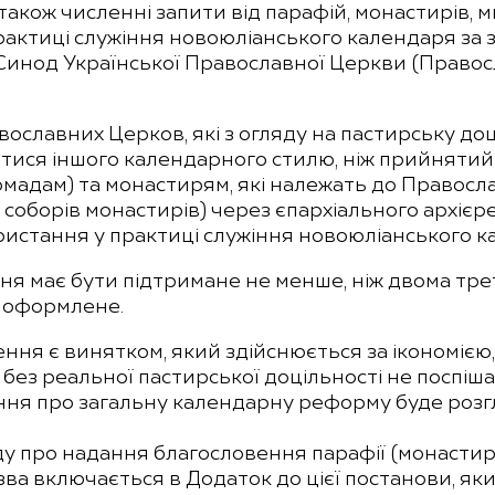
а також численні запити від парафій, монастирів, 
актиці служіння новоюліанського календаря за з
инод Української Православної Церкви (Правос
вославних Церков, які з огляду на пастирську д
ися іншого календарного стилю, ніж прийнятий з
омадам) та монастирям, які належать до Правосл
х соборів монастирів) через єпархіального архіє
истання у практиці служіння новоюліанського к
ня має бути підтримане не менше, ніж двома тре
 оформлене.
ння є винятком, який здійснюється за ікономіє
без реальної пастирської доцільності не поспіш
ння про загальну календарну реформу буде роз
оду про надання благословення парафії (монасти
ва включається в Додаток до цієї постанови, яки