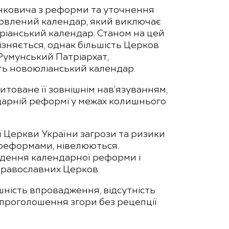
анковича з реформи та уточнення
новлений календар, який виключає
оріанський календар. Станом на цей
ізняється, однак більшість Церков
Румунський Патріархат,
ють новоюліанський календар.
товане її зовнішнім нав’язуванням,
ндарній реформі у межах колишнього
ї Церкви України загрози та ризики
и реформами, нівелюються.
ведення календарної реформи і
Православних Церков.
ність впровадження, відсутність
 проголошення згори без рецепції