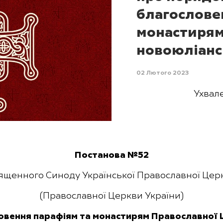
благослове
монастирям
новоюліанс
02 Лютого 2023
Ухвал
Постанова №52
ященного Синоду Української Православної Цер
(Православної Церкви України)
вення парафіям та монастирям Православної 