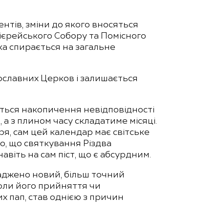
тів, зміни до якого вносяться
єрейського Собору та Помісного
ка спирається на загальне
ославних Церков і залишається
ється накопичення невідповідності
а з плином часу складатиме місяці.
, сам цей календар має світське
, що святкування Різдва
віть на сам піст, що є абсурдним.
оваджено новий, більш точний
оли його прийняття чи
 пап, став однією з причин