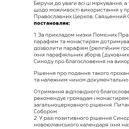
Беручи до уваги всі ці міркування, 
щодо можливості використання у пр
Православних Церков, Священний С
постановляє:
1. За прикладом низки Помісних Пра
парафіям та монастирям дотримуват
дозволити парафіям (релігійним гр
їхніх парафіяльних зборів (духовни
Синоду про благословення на викор
Рішення про подання такого прохан
та належним чином документально
Отримання відповідного благослове
рекомендує громадам і монастирям 
загальноцерковного рішення. Пита
Собором.
2. У разі позитивного рішення Син
новоюліанського календаря їхня наз