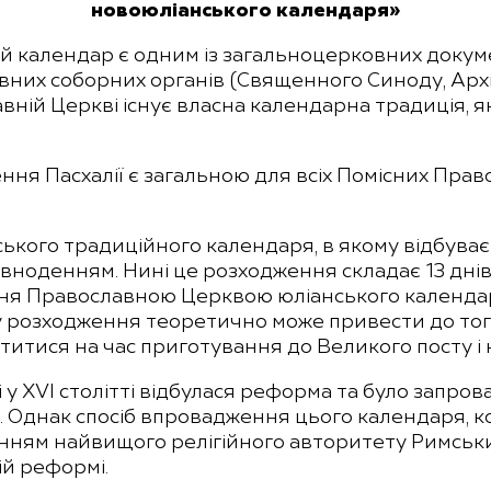
новоюліанського календаря»
календар є одним із загальноцерковних докумен
них соборних органів (Священного Синоду, Архі
авній Церкві існує власна календарна традиція, я
ня Пасхалії є загальною для всіх Помісних Прав
ького традиційного календаря, в якому відбува
вноденням. Нині це розходження складає 13 днів, 
я Православною Церквою юліанського календаря
 розходження теоретично може привести до того
итися на час приготування до Великого посту і на
і у XVI столітті відбулася реформа та було запр
. Однак спосіб впровадження цього календаря, к
нням найвищого релігійного авторитету Римських
ій реформі.