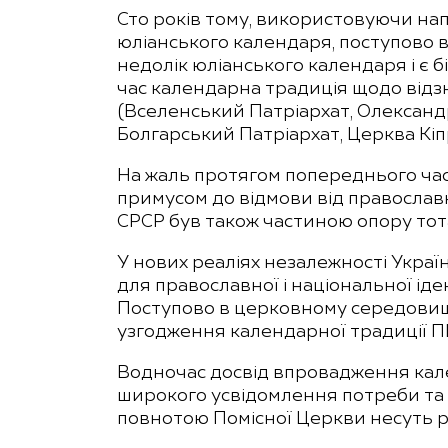
Сто років тому, використовуючи на
юліанського календаря, поступово 
недолік юліанського календаря і є 
час календарна традиція щодо відзн
(Вселенський Патріархат, Олександр
Болгарський Патріархат, Церква Кіп
На жаль протягом попереднього час
примусом до відмови від православ
СРСР був також частиною опору тота
У нових реаліях незалежності Украї
для православної і національної ід
Поступово в церковному середовищі
узгодження календарної традиції П
Водночас досвід впровадження кале
широкого усвідомлення потреби та 
повнотою Помісної Церкви несуть р