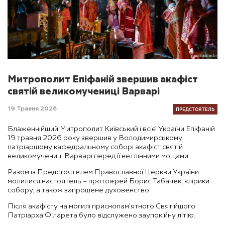
Митрополит Епіфаній звершив акафіст
святій великомучениці Варварі
ПРЕДСТОЯТЕЛЬ
19 Травня 2026
Блаженнійший Митрополит Київський і всієї України Епіфаній
19 травня 2026 року звершив у Володимирському
патріаршому кафедральному соборі акафіст святій
великомучениці Варварі перед її нетлінними мощами.
Разом із Предстоятелем Православної Церкви України
молилися настоятель – протоієрей Борис Табачек, клірики
собору, а також запрошене духовенство.
Після акафісту на могилі приснопам’ятного Святійшого
Патріарха Філарета було відслужено заупокійну літію.