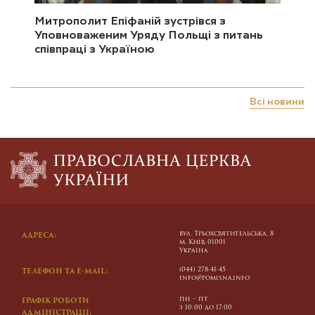
Митрополит Епіфаній зустрівся з
Уповноваженим Уряду Польщі з питань
співпраці з Україною
Всі новини
вул. Трьохсвятительська, 8
АДРЕСА:
м. Київ, 01001
Україна
(044) 278-41-45
ТЕЛЕФОН ТА E-MAIL:
info@pomisna.info
пн – пт
ГРАФІК РОБОТИ
з 10:00 до 17:00
АДМІНІСТРАЦІЇ: