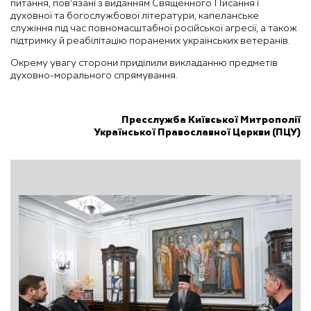
питання, пов’язані з виданням Священного Писання і
духовної та богослужбової літератури, капеланське
служіння під час повномасштабної російської агресії, а також
підтримку й реабілітацію поранених українських ветеранів.
Окрему увагу сторони приділили викладанню предметів
духовно-морального спрямування.
Пресслужба Київської Митрополії
Української Православної Церкви (ПЦУ)