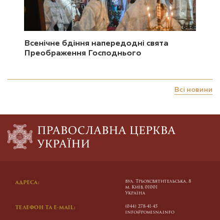
Всенічне бдіння напередодні свята
Преображення Господнього
Всі новини
вул. Трьохсвятительська, 8
АДРЕСА:
м. Київ, 01001
Україна
(044) 278-41-45
ТЕЛЕФОН ТА E-MAIL:
info@pomisna.info