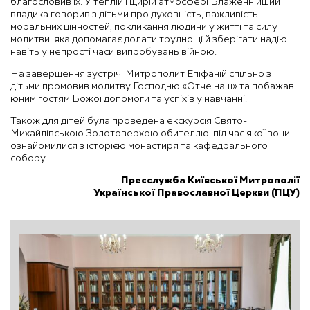
благословив їх. У теплій і щирій атмосфері Блаженнійший
владика говорив з дітьми про духовність, важливість
моральних цінностей, покликання людини у житті та силу
молитви, яка допомагає долати труднощі й зберігати надію
навіть у непрості часи випробувань війною.
На завершення зустрічі Митрополит Епіфаній спільно з
дітьми промовив молитву Господню «Отче наш» та побажав
юним гостям Божої допомоги та успіхів у навчанні.
Також для дітей була проведена екскурсія Свято-
Михайлівською Золотоверхою обителлю, під час якої вони
ознайомилися з історією монастиря та кафедрального
собору.
Пресслужба Київської Митрополії
Української Православної Церкви (ПЦУ)