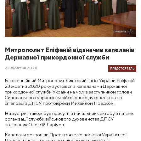
Митрополит Епіфаній відзначив капеланів
Державної прикордонної служби
ПРЕДСТОЯТЕЛЬ
23 Жовтня 2020
Блаженнійший
Митрополит Київський і всієї України Епіфаній
23 жовтня 2020 року зустрівся з капеланами Державної
прикордонної служби України на чолі з заступником голови
Синодального управління військового духовенства по
співпраці з ДПСУ протоієреєм Михайлом Предком.
На зустрічі також був присутній начальник сектору з питань
організації служби військового духовенства ДПСУ
полковник Олексій
Ларічев
.
Капелани розповіли П
редстоятелю
помісної Української
Православної Церкви про ввірене їм служіння та