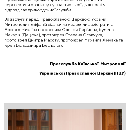
перспективи розвитку душпастирської діяльності у
підрозділах прикордонної служби.
За заслуги перед Православною Церквою України
Митрополит Епіфаній відзначив медалями архістратига
Божого Михаїла полковника Олексія
Ларічева
, ігумена
Макарія (Дацюка), протоієрея Степана
Осадчука
,
протоієрея Дмитра
Махоту
, протоієрея Михайла
Хімчака
та
ієрея Володимира Беспалого.
Пресслужба Київської Митрополії
Української Православної Церкви (ПЦУ)