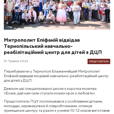
Митрополит Епіфаній відвідав
Тернопільський навчально-
реабілітаційний центр для дітей з ДЦП
ПРЕДСТОЯТЕЛЬ
31 Травня 2023
Перебуваючи у Тернополі Блаженнійший Митрополит
Епіфаній відвідав місцевий навчально-реабілітаційний центр
для дітей з ДЦП.
Девізом цієї спеціалізованої школи є коротка молитва:
«Боже, дай нам сили ступати кожен крок з любовʼю».
Предстоятель ПЦУ поспілкувався з особливими дітками,
молоддю, керівництвом й співробітниками, оглянув
приміщення центру та разом з учнями 10-12 класів виготовив