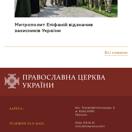
Митрополит Епіфаній відзначив
захисників України
Всі новини
вул. Трьохсвятительська, 8
АДРЕСА:
м. Київ, 01001
Україна
(044) 278-41-45
ТЕЛЕФОН ТА E-MAIL:
info@pomisna.info