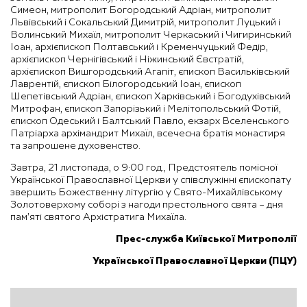
Симеон, митрополит Богородський Адріан, митрополит
Львівський і Сокальський Димитрій, митрополит Луцький і
Волинський Михаїл, митрополит Черкаський і Чигиринський
Іоан, архієпископ Полтавський і Кременчуцький Федір,
архієпископ Чернігівський і Ніжинський Євстратій,
архієпископ Вишгородський Агапіт, єпископ Васильківський
Лаврентій, єпископ Білогородський Іоан, єпископ
Шепетівський Адріан, єпископ Харківський і Богодухівський
Митрофан, єпископ Запорізький і Мелітопольський Фотій,
єпископ Одеський і Балтський Павло, екзарх Вселенського
Патріарха архімандрит Михаїл, всечесна братія монастиря
та запрошене духовенство.
Завтра, 21 листопада, о 9:00 год., Предстоятель помісної
Української Православної Церкви у співслужінні єпископату
звершить Божественну літургію у Свято-Михайлівському
Золотоверхому соборі з нагоди престольного свята – дня
пам’яті святого Архістратига Михаїла.
Прес-служба Київської Митрополії
Української Православної Церкви (ПЦУ)