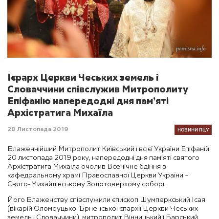
Ієрарх Церкви Чеських земель і
Словаччини співслужив Митрополиту
Епіфанію напередодні дня пам’яті
Архістратига Михаїла
НОВИНИ ПЦУ
20 Листопада 2019
Блаженнійший Митрополит Київський і всієї України Епіфаній
20 листопада 2019 року, напередодні дня пам’яті святого
Архістратига Михаїла очолив Всенічне бдіння в
кафедральному храмі Православної Церкви України –
Свято-Михайлівському Золотоверхому соборі.
Його Блаженству співслужили єпископ Шумперкський Ісая
(вікарій Оломоуцько-Брненської єпархії Церкви Чеських
земель і Словаччини), митрополит Вінницький і Барський