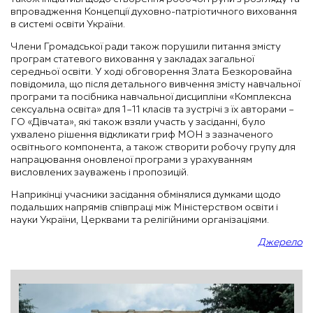
впровадження Концепції духовно-патріотичного виховання
в системі освіти України.
Члени Громадської ради також порушили питання змісту
програм статевого виховання у закладах загальної
середньої освіти. У ході обговорення Злата Безкоровайна
повідомила, що після детального вивчення змісту навчальної
програми та посібника навчальної дисципліни «Комплексна
сексуальна освіта» для 1–11 класів та зустрічі з їх авторами –
ГО «Дівчата», які також взяли участь у засіданні, було
ухвалено рішення відкликати гриф МОН з зазначеного
освітнього компонента, а також створити робочу групу для
напрацювання оновленої програми з урахуванням
висловлених зауважень і пропозицій.
Наприкінці учасники засідання обмінялися думками щодо
подальших напрямів співпраці між Міністерством освіти і
науки України, Церквами та релігійними організаціями.
Джерело