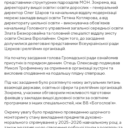
представники структурних підрозділів МОН. Зокрема, від
директорату вищої освіти і освіти дорослих – генеральний
директор Олег Шаров та начальниця відділу модернізації
мережі закладів вищої освіти Тетяна Котлярова, а від
директорату шкільної освіти – виконувачка обов’язків
начальниці Головного управління загальної середньої освіти
Злата Безкоровайна та головний спеціаліст відділу змісту
освіти Оксана Віролайнен. Окрім того, до засідання
долучилися делеговані представники Всеукраїнської ради
Церков і релігійних організацій.
На початку засідання голова Громадської ради ознайомив
присутніх із порядком денним. Отець Олександр подякував
Миколі Трофименку за сприяння в організації зустрічі та
висловив сподівання на подальшу плідну співпрацю.
Під час засідання було розглянуто низку актуальних питань
взаємодії держави, освітньої сфери та релігійних організацій.
Зокрема, учасники обговорили можливості підготовки
фахівців у закладах вищої духовної освіти за освітніми
програмами з інших спеціальностей, ніж В8 «Богослов’я».
Окрему увагу було приділено проведенню щорічного
моніторингу стану викладання предметів духовно-
морального спрямування у 2025–2026 навчальному році, а
також ініціативі щодо створення робочої групи з розгляду та