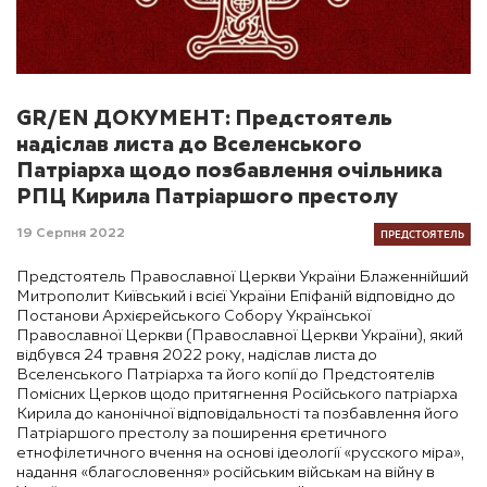
GR/EN ДОКУМЕНТ: Предстоятель
надіслав листа до Вселенського
Патріарха щодо позбавлення очільника
РПЦ Кирила Патріаршого престолу
ПРЕДСТОЯТЕЛЬ
19 Серпня 2022
Предстоятель Православної Церкви України Блаженнійший
Митрополит Київський і всієї України Епіфаній відповідно до
Постанови Архієрейського Собору Української
Православної Церкви (Православної Церкви України), який
відбувся 24 травня 2022 року, надіслав листа до
Вселенського Патріарха та його копії до Предстоятелів
Помісних Церков щодо притягнення Російського патріарха
Кирила до канонічної відповідальності та позбавлення його
Патріаршого престолу за поширення єретичного
етнофілетичного вчення на основі ідеології «русского міра»,
надання «благословення» російським військам на війну в