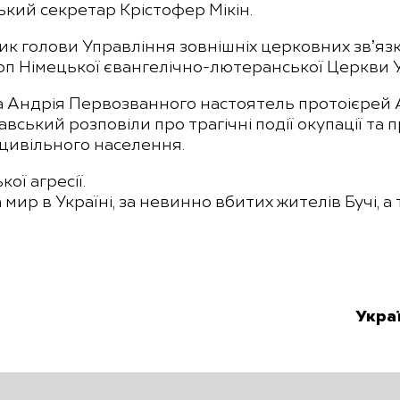
ький секретар Крістофер Мікін.
к голови Управління зовнішніх церковних звʼяз
коп Німецької євангелічно-лютеранської Церкви 
ла Андрія Первозванного настоятель протоієрей 
авський розповіли про трагічні події окупації т
 цивільного населення.
ої агресії.
мир в Україні, за невинно вбитих жителів Бучі, а т
Укра