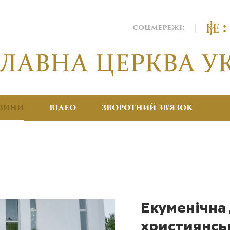
соцмережі:
ВИНИ
ВІДЕО
ЗВОРОТНИЙ ЗВ’ЯЗОК
Екуменічна
християнсь