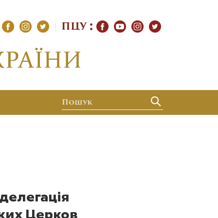
ПЦУ
 делегація
ких Церков