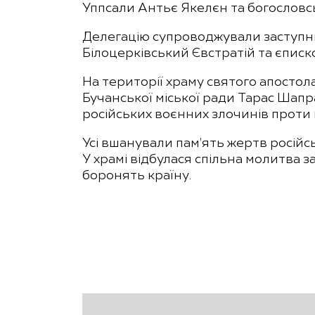
Уппсали Антьє Якелєн та богословс
Делегацію супроводжували заступни
Білоцерківський Євстратій та єпис
На території храму святого апосто
Бучанської міської ради Тарас Шапр
російських воєнних злочинів проти
Усі вшанували пам’ять жертв російськ
У храмі відбулася спільна молитва за 
боронять країну.