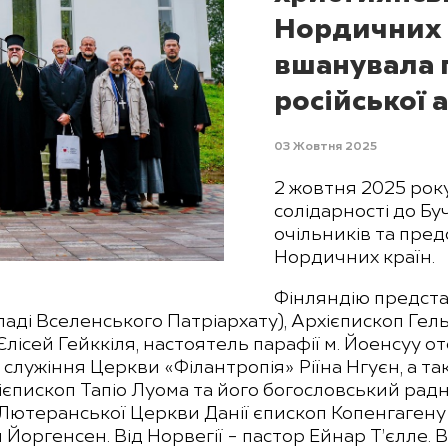
Нордичних к
вшанувала 
російської а
03 Жовтня 2025
2 жовтня 2025 року
солідарності до Бу
очільників та пре
Нордичних країн.
Фінляндію предст
ді Вселенського Патріархату), Архієпископ Гельсі
лісей Гейккіля, настоятель парафії м. Йоенсуу 
лужіння Церкви «Філантропія» Ріїна Нгуєн, а та
ієпископ Тапіо Луома та його богословський рад
Лютеранської Церкви Данії єпископ Копенгагену
Йоргенсен. Від Норвегії – пастор Ейнар Т’єлле. 