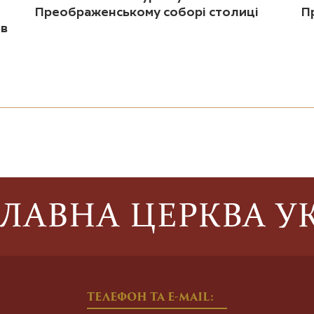
Преображенському соборі столиці
П
ив
ТЕЛЕФОН ТА E-MAIL: