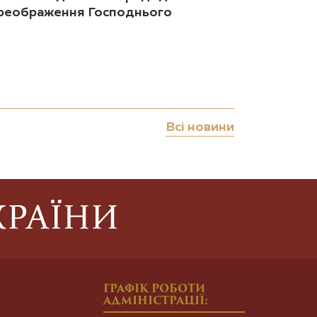
реображення Господнього
Всі новини
ГРАФІК РОБОТИ
АДМІНІСТРАЦІЇ: