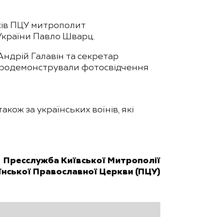
ків ПЦУ митрополит
України Павло Шварц.
Андрій Галавін та секретар
а продемонстрували фотосвідчення
акож за українських воїнів, які
Пресслужба Київської Митрополії
їнської Православної Церкви (ПЦУ)