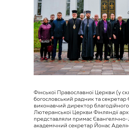
Фінської Православної Церкви (у скла
богословський радник та секретар Є
виконавчий директор благодійного с
Лютеранської Церкви Фінляндії арх
представляли примас Євангелічно-
академічний секретар Йонас Аделін 