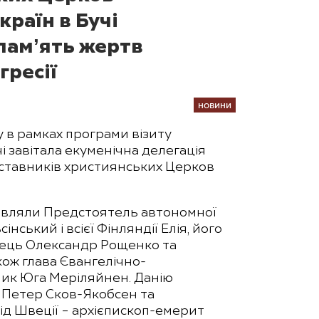
раїн в Бучі
памʼять жертв
гресії
НОВИНИ
 в рамках програми візиту
чі завітала екуменічна делегація
дставників християнських Церков
авляли Предстоятель автономної
нський і всієї Фінляндії Елія, його
отець Олександр Рощенко та
кож глава Євангелічно-
ник Юга Меріляйнен. Данію
 Петер Сков-Якобсен та
Від Швеції – архієпископ-емерит