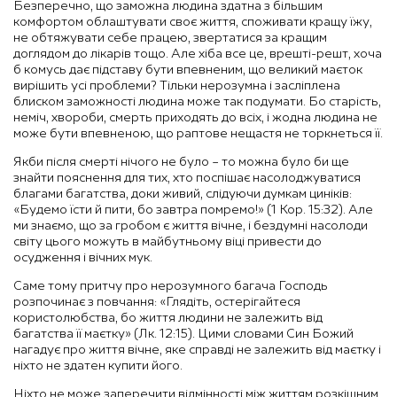
Безперечно, що заможна людина здатна з більшим
комфортом облаштувати своє життя, споживати кращу їжу,
не обтяжувати себе працею, звертатися за кращим
доглядом до лікарів тощо. Але хіба все це, врешті-решт, хоча
б комусь дає підставу бути впевненим, що великий маєток
вирішить усі проблеми? Тільки нерозумна і засліплена
блиском заможності людина може так подумати. Бо старість,
неміч, хвороби, смерть приходять до всіх, і жодна людина не
може бути впевненою, що раптове нещастя не торкнеться її.
Якби після смерті нічого не було – то можна було би ще
знайти пояснення для тих, хто поспішає насолоджуватися
благами багатства, доки живий, слідуючи думкам циніків:
«Будемо їсти й пити, бо завтра помремо!» (1 Кор. 15:32). Але
ми знаємо, що за гробом є життя вічне, і бездумні насолоди
світу цього можуть в майбутньому віці привести до
осудження і вічних мук.
Саме тому притчу про нерозумного багача Господь
розпочинає з повчання: «Глядіть, остерігайтеся
користолюбства, бо життя людини не залежить від
багатства її маєтку» (Лк. 12:15). Цими словами Син Божий
нагадує про життя вічне, яке справді не залежить від маєтку і
ніхто не здатен купити його.
Ніхто не може заперечити відмінності між життям розкішним