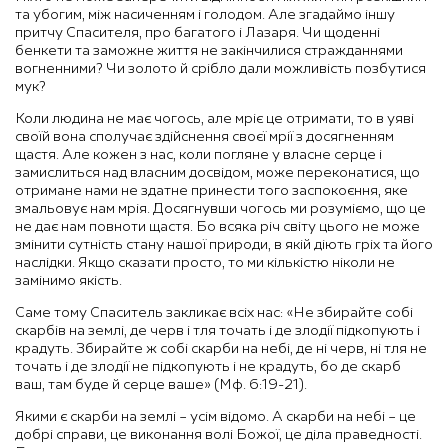
та убогим, між насиченням і голодом. Але згадаймо іншу
притчу Спасителя, про багатого і Лазаря. Чи щоденні
бенкети та заможне життя не закінчилися стражданнями
вогненними? Чи золото й срібло дали можливість позбутися
мук?
Коли людина не має чогось, але мріє це отримати, то в уяві
своїй вона сполучає здійснення своєї мрії з досягненням
щастя. Але кожен з нас, коли погляне у власне серце і
замислиться над власним досвідом, може переконатися, що
отримане нами не здатне принести того заспокоєння, яке
змальовує нам мрія. Досягнувши чогось ми розуміємо, що це
не дає нам повноти щастя. Бо всяка річ світу цього не може
змінити сутність стану нашої природи, в якій діють гріх та його
наслідки. Якщо сказати просто, то ми кількістю ніколи не
замінимо якість.
Саме тому Спаситель закликає всіх нас: «Не збирайте собі
скарбів на землі, де черв і тля точать і де злодії підкопують і
крадуть. Збирайте ж собі скарби на небі, де ні черв, ні тля не
точать і де злодії не підкопують і не крадуть, бо де скарб
ваш, там буде й серце ваше» (Мф. 6:19-21).
Якими є скарби на землі – усім відомо. А скарби на небі – це
добрі справи, це виконання волі Божої, це діла праведності.