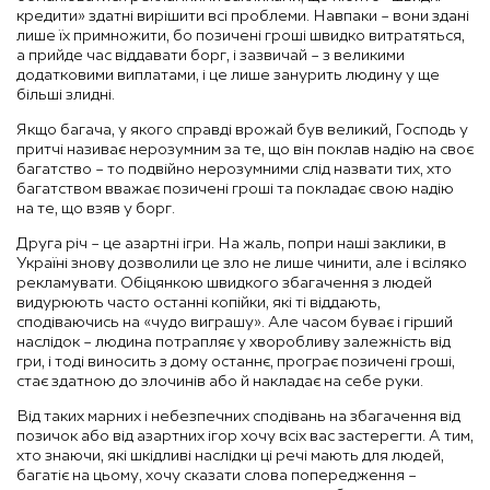
кредити» здатні вирішити всі проблеми. Навпаки – вони здані
лише їх примножити, бо позичені гроші швидко витратяться,
а прийде час віддавати борг, і зазвичай – з великими
додатковими виплатами, і це лише занурить людину у ще
більші злидні.
Якщо багача, у якого справді врожай був великий, Господь у
притчі називає нерозумним за те, що він поклав надію на своє
багатство – то подвійно нерозумними слід назвати тих, хто
багатством вважає позичені гроші та покладає свою надію
на те, що взяв у борг.
Друга річ – це азартні ігри. На жаль, попри наші заклики, в
Україні знову дозволили це зло не лише чинити, але і всіляко
рекламувати. Обіцянкою швидкого збагачення з людей
видурюють часто останні копійки, які ті віддають,
сподіваючись на «чудо виграшу». Але часом буває і гірший
наслідок – людина потрапляє у хворобливу залежність від
гри, і тоді виносить з дому останнє, програє позичені гроші,
стає здатною до злочинів або й накладає на себе руки.
Від таких марних і небезпечних сподівань на збагачення від
позичок або від азартних ігор хочу всіх вас застерегти. А тим,
хто знаючи, які шкідливі наслідки ці речі мають для людей,
багатіє на цьому, хочу сказати слова попередження –