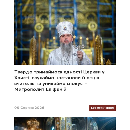
Твердо тримаймося єдності Церкви у
Христі, слухаймо настанови її отців і
вчителів та уникаймо спокус, –
Митрополит Епіфаній
БОГОСЛУЖІННЯ
09 Серпня 2026