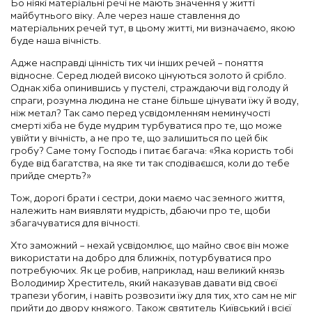
Бо ніякі матеріальні речі не мають значення у житті
майбутнього віку. Але через наше ставлення до
матеріальних речей тут, в цьому житті, ми визначаємо, якою
буде наша вічність.
Адже насправді цінність тих чи інших речей – поняття
відносне. Серед людей високо цінуються золото й срібло.
Однак хіба опинившись у пустелі, страждаючи від голоду й
спраги, розумна людина не стане більше цінувати їжу й воду,
ніж метал? Так само перед усвідомленням неминучості
смерті хіба не буде мудрим турбуватися про те, що може
увійти у вічність, а не про те, що залишиться по цей бік
гробу? Саме тому Господь і питає багача: «Яка користь тобі
буде від багатства, на яке ти так сподіваєшся, коли до тебе
прийде смерть?»
Тож, дорогі брати і сестри, доки маємо час земного життя,
належить нам виявляти мудрість, дбаючи про те, щоби
збагачуватися для вічності.
Хто заможний – нехай усвідомлює, що майно своє він може
використати на добро для ближніх, потурбуватися про
потребуючих. Як це робив, наприклад, наш великий князь
Володимир Хреститель, який наказував давати від своєї
трапези убогим, і навіть розвозити їжу для тих, хто сам не міг
прийти до двору княжого. Також святитель Київський і всієї