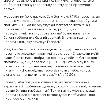
Цього недільного дня з Євангелія ми чуємо коротку, але
глибоко змістовну і повчальну притчу про нерозумного
багача.
Нерозумним його називає Сам Бог. Чому? Хіба через те, що
чоловік, у якого добре вродила нива, вирішив перебудувати
свої житниці? Бог не осуджує ані багатство як таке, ані
працьовитість, яка приносить щедрі плоди, ані
передбачливість та турботу про майбутнє, виявлені у
бажанні зберегти зібраний врожай. В чому ж тоді полягає
нерозумність, яку осуджує Господь?
У надії на багатство. Бог осуджує господаря не за врожай,
не за мрію розширити житниці, а за слова: «Скажу душі моїй:
душе, багато маєш добра, що лежить у тебе на багато років:
спочивай, їж, пий, веселись» (Лк. 12:19). Отаку віру в силу
багатства Господь називає нерозумною і доводить це
питанням: «Цієї ночі душу твою візьмуть у тебе; кому ж
дістанеться те, що ти наготував?» (Лк. 12:20).
Справді: хіба розумним є вважати, що багатство може
вирішити всі проблеми? Думати, що коли ти багатий, то немає
про що більше турбуватися? Ті, хто так міркують, справді
нерозумні, адже в осліпленні своєму вони забувають про
неминучу річ – смерть.