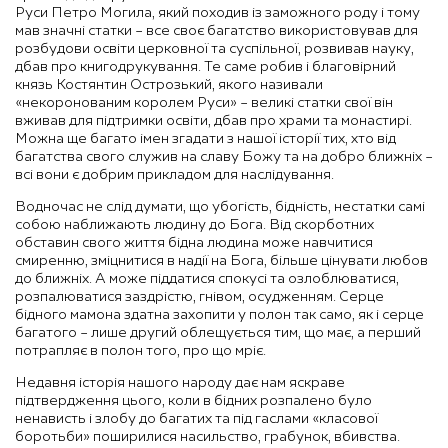
Руси Петро Могила, який походив із заможного роду і тому
мав значні статки – все своє багатство використовував для
розбудови освіти церковної та суспільної, розвивав науку,
дбав про книгодрукування. Те саме робив і благовірний
князь Костянтин Острозький, якого називали
«некоронованим королем Руси» – великі статки свої він
вживав для підтримки освіти, дбав про храми та монастирі.
Можна ще багато імен згадати з нашої історії тих, хто від
багатства свого служив на славу Божу та на добро ближніх –
всі вони є добрим прикладом для наслідування.
Водночас не слід думати, що убогість, бідність, нестатки самі
собою наближають людину до Бога. Від скорботних
обставин свого життя бідна людина може навчитися
смиренню, зміцнитися в надії на Бога, більше цінувати любов
до ближніх. А може піддатися спокусі та озлоблюватися,
розпалюватися заздрістю, гнівом, осудженням. Серце
бідного мамона здатна захопити у полон так само, як і серце
багатого – лише другий облещується тим, що має, а перший
потрапляє в полон того, про що мріє.
Недавня історія нашого народу дає нам яскраве
підтвердження цього, коли в бідних розпалено було
ненависть і злобу до багатих та під гаслами «класової
боротьби» поширилися насильство, грабунок, вбивства.