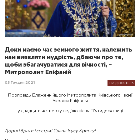
Доки маємо час земного життя, належить
нам виявляти мудрість, дбаючи про те,
щоби збагачуватися для вічності, –
Митрополит Епіфаній
ПРЕДСТОЯТЕЛЬ
05 Грудня 2021
Проповідь Блаженнійшого Митрополита Київського і всієї
України Епіфанія
у двадцять четверту неділю після П’ятидесятниці
Дорогі брати і сестри! Слава Ісусу Христу!