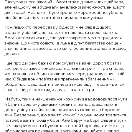
Підсумок цього відомий – багатства від заможних відібрали,
але на цьому не збудували ані власної заможності, ані щастя
для людей. Навпаки – було пролито море крові, погублено
мільйони життів у гонитві за примарою комунізму.
Тож якщо хто перебуває у бідності – не слід від цього
впадати у відчай, але належить покладати свою надію на
Бога, остерігатися від спокуси заздрістю, чесно трудитися,
знаючи, що чиста совість і вільне від пут багатства серце –
значно цінніші за все золото світу, бо вони відкривають двері
до раю.
І ще про дві речі бажаю поміркувати з вами, дорогі брати і
сестри, у зв’язку з темою євангельської притчі. Про справи,
які, на жаль, особливо поширилися серед народу в нинішній
час. Обидві вони пов’язані з прагненням збагачення – і
обидві насправді здатні принести лише біду. Перша – це так
звані «швидкі кредити», а друга – азартні ігри.
Мабуть, так чи інакше майже кожному з вас доводилося чути
й бачити рекламу швидких кредитів, які насправді мають
дорогу ціну та найчастіше приводять людину до боргової
ями. Безперечно, що в житті кожної людини може трапитися
потреба взяти гроші у борг. Але беручи в борг слід знати, як
і з яких прибутків ти будеш здатен цей борг віддати. Не слід
обманюватися рекламними закликами, що нібито «швидкі