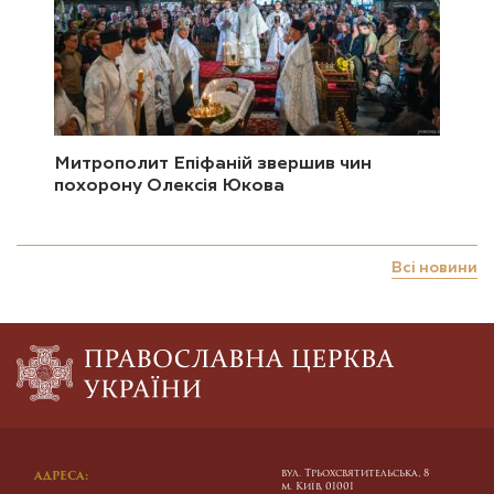
Митрополит Епіфаній звершив чин
похорону Олексія Юкова
Всі новини
вул. Трьохсвятительська, 8
АДРЕСА:
м. Київ, 01001