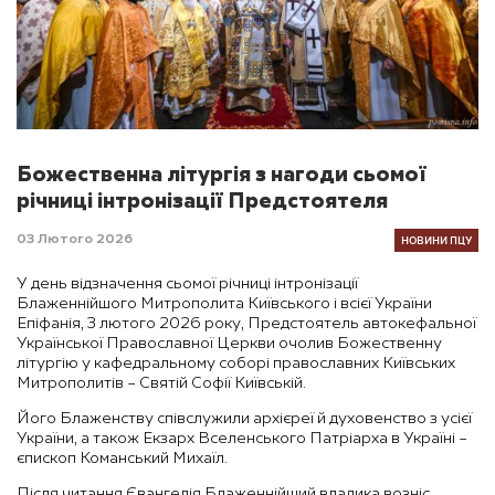
Божественна літургія з нагоди сьомої
річниці інтронізації Предстоятеля
НОВИНИ ПЦУ
03 Лютого 2026
У день відзначення сьомої річниці інтронізації
Блаженнійшого Митрополита Київського і всієї України
Епіфанія, 3 лютого 2026 року, Предстоятель автокефальної
Української Православної Церкви очолив Божественну
літургію у кафедральному соборі православних Київських
Митрополитів – Святій Софії Київській.
Його Блаженству співслужили архієреї й духовенство з усієї
України, а також Екзарх Вселенського Патріарха в Україні –
єпископ Команський Михаїл.
Після читання Євангелія Блаженнійший владика возніс