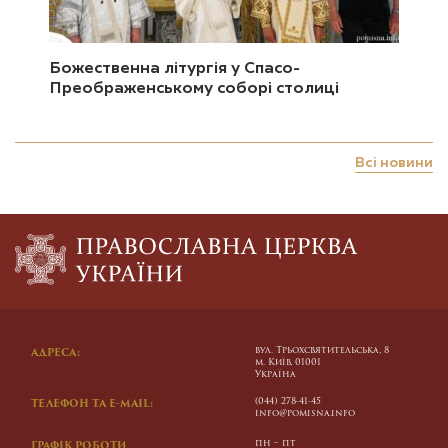
Божественна літургія у Спасо-
Преображенському соборі столиці
Всі новини
вул. Трьохсвятительська, 8
АДРЕСА:
м. Київ, 01001
Україна
(044) 278-41-45
ТЕЛЕФОН ТА E-MAIL:
info@pomisna.info
пн – пт
ГРАФІК РОБОТИ