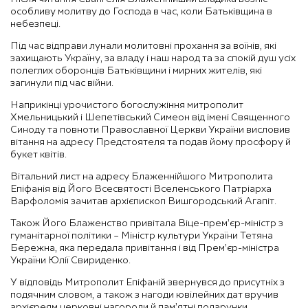
особливу молитву до Господа в час, коли Батьківщина в
небезпеці.
Під час відправи лунали молитовні прохання за воїнів, які
захищають Україну, за владу і наш народ та за спокій душ усіх
полеглих оборонців Батьківщини і мирних жителів, які
загинули під час війни.
Наприкінці урочистого богослужіння митрополит
Хмельницький і Шепетівський Симеон від імені Священного
Синоду та повноти Православної Церкви України висловив
вітання на адресу Предстоятеля та подав йому просфору й
букет квітів.
Вітальний лист на адресу Блаженнійшого Митрополита
Епіфанія від Його Всесвятості Вселенського Патріарха
Варфоломія зачитав архієпископ Вишгородський Агапіт.
Також Його Блаженство привітала Віце-прем’єр-міністр з
гуманітарної політики – Міністр культури України Тетяна
Бережна, яка передала привітання і від Прем’єр-міністра
України Юлії Свириденко.
У відповідь Митрополит Епіфаній звернувся до присутніх з
подячним словом, а також з нагоди ювілейних дат вручив
архієреям церковні нагороди й пам’ятні подарунки.