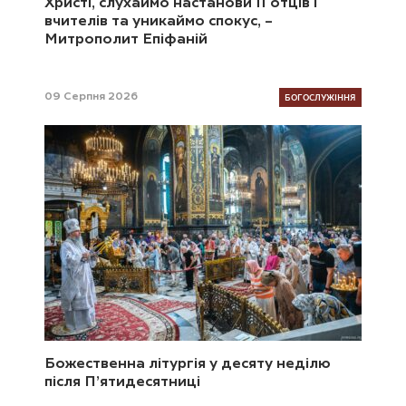
Христі, слухаймо настанови її отців і
вчителів та уникаймо спокус, –
Митрополит Епіфаній
БОГОСЛУЖІННЯ
09 Серпня 2026
Божественна літургія у десяту неділю
після П’ятидесятниці