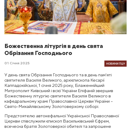
Божественна літургія в день свята
Обрізання Господнього
НОВИНИ ПЦУ
01 Січня 2025
У день свята Обрізання Господнього та в день пам’яті
святителя Василія Великого, архієпископа Кесарії
Каппадокійської, 1 січня 2025 року, Блаженнійший
Митрополит Київський і всієї України Епіфаній звершив
Божественну літургію святителя Василія Великого в
кафедральному храмі Православної Церкви України –
Свято-Михайлівському Золотоверхому соборі.
Предстоятелю автокефальної Української Православної
Церкви співслужили єпископ Васильківський Єфрем,
всечесна братія Золотоверхої обителі та запрошене