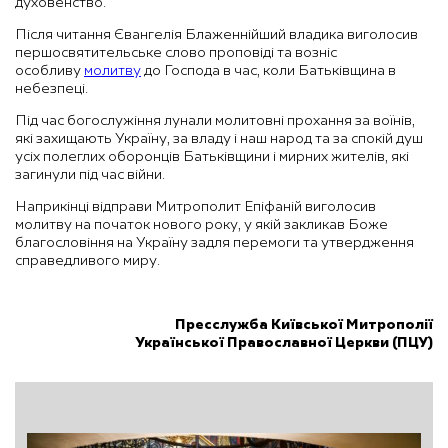
духовенство.
Після читання Євангелія Блаженнійший владика виголосив
першосвятительське слово проповіді та возніс
особливу
молитву
до Господа в час, коли Батьківщина в
небезпеці.
Під час богослужіння лунали молитовні прохання за воїнів,
які захищають Україну, за владу і наш народ та за спокій душ
усіх полеглих оборонців Батьківщини і мирних жителів, які
загинули під час війни.
Наприкінці відправи Митрополит Епіфаній виголосив
молитву на початок нового року, у якій закликав Боже
благословіння на Україну задля перемоги та утвердження
справедливого миру.
Пресслужба Київської Митрополії
Української Православної Церкви (ПЦУ)