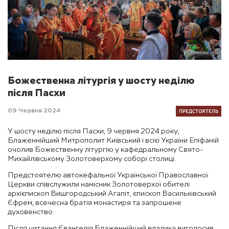
Божественна літургія у шосту неділю
після Пасхи
ПРЕДСТОЯТЕЛЬ
09 Червня 2024
У шосту неділю після Пасхи, 9 червня 2024 року,
Блаженнійший Митрополит Київський і всієї України Епіфаній
очолив Божественну літургію у кафедральному Свято-
Михайлівському Золотоверхому соборі столиці.
Предстоятелю автокефальної Української Православної
Церкви співслужили намісник Золотоверхої обителі
архієпископ Вишгородський Агапіт, єпископ Васильківський
Єфрем, всечесна братія монастиря та запрошене
духовенство.
Після читання Євангелія Блаженнійший владика виголосив