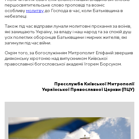
першосвятительське слово проповіді та возніс
особливу
молитву
до Господа в час, коли Батьківщина в
небезпеці.
Також під час відправи лунали молитовні прохання за воїнів,
які захищають Україну, за владу і наш народ та за спокій душ
усіх полеглих оборонців Батьківщини і мирних жителів, які
загинули під час війни.
Окрім того, за богослужінням Митрополит Епіфаній звершив
дияконську хіротонію над випускником Київської
православної богословської академії Ігорем Борсуком.
Пресслужба Київської Митрополії
Української Православної Церкви (ПЦУ)