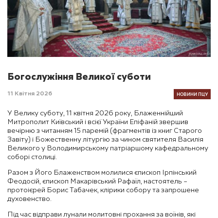
Богослужіння Великої суботи
НОВИНИ ПЦУ
11 Квітня 2026
У Велику суботу, 11 квітня 2026 року, Блаженнійший
Митрополит Київський і всієї України Епіфаній звершив
вечірню з читанням 15 паремій (фрагментів із книг Старого
Завіту) і Божественну літургію за чином святителя Василія
Великого у Володимирському патріаршому кафедральному
соборі столиці.
Разом з Його Блаженством молилися єпископ Ірпінський
Феодосій, єпископ Макарівський Рафаїл, настоятель –
протоієрей Борис Табачек, клірики собору та запрошене
духовенство.
Під час відправи лунали молитовні прохання за воїнів, які