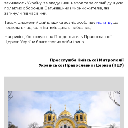
захищають Україну, за владу і наш народ та за спокій душ усіх
полеглих оборонців Батьківщини і мирних жителів, які
загинули під час війни.
Також Блаженнійший владика возніс особливу
молитву
до
Господа в час, коли Батьківщина в небезпеці.
Наприкінці богослужіння Предстоятель Православної
Церкви України благословив хліби і вино.
Пресслужба Київської Митрополії
Української Православної Церкви (ПЦУ)