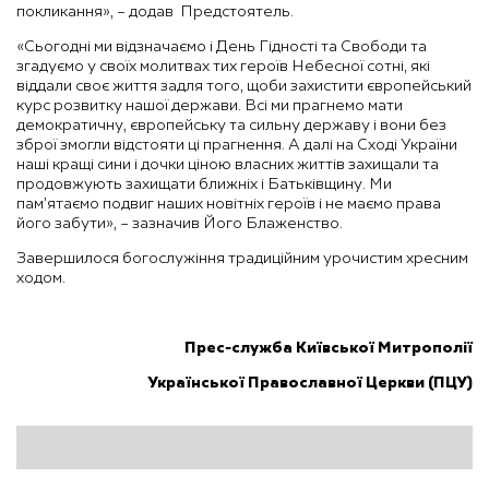
покликання», – додав Предстоятель.
«Сьогодні ми відзначаємо і День Гідності та Свободи та
згадуємо у своїх молитвах тих героїв Небесної сотні, які
віддали своє життя задля того, щоби захистити європейський
курс розвитку нашої держави. Всі ми прагнемо мати
демократичну, європейську та сильну державу і вони без
зброї змогли відстояти ці прагнення. А далі на Сході України
наші кращі сини і дочки ціною власних життів захищали та
продовжують захищати ближніх і Батьківщину. Ми
пам’ятаємо подвиг наших новітніх героїв і не маємо права
його забути», – зазначив Його Блаженство.
Завершилося богослужіння традиційним урочистим хресним
ходом.
Прес-служба Київської Митрополії
Української Православної Церкви (ПЦУ)