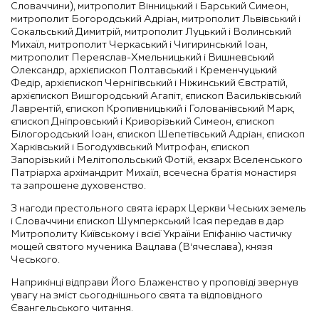
Словаччини), митрополит Вінницький і Барський Симеон,
митрополит Богородський Адріан, митрополит Львівський і
Сокальський Димитрій, митрополит Луцький і Волинський
Михаїл, митрополит Черкаський і Чигиринський Іоан,
митрополит Переяслав-Хмельницький і Вишневський
Олександр, архієпископ Полтавський і Кременчуцький
Федір, архієпископ Чернігівський і Ніжинський Євстратій,
архієпископ Вишгородський Агапіт, єпископ Васильківський
Лаврентій, єпископ Кропивницький і Голованівський Марк,
єпископ Дніпровський і Криворізький Симеон, єпископ
Білогородський Іоан, єпископ Шепетівський Адріан, єпископ
Харківський і Богодухівський Митрофан, єпископ
Запорізький і Мелітопольський Фотій, екзарх Вселенського
Патріарха архімандрит Михаїл, всечесна братія монастиря
та запрошене духовенство.
З нагоди престольного свята ієрарх Церкви Чеських земель
і Словаччини єпископ Шумперкський Ісая передав в дар
Митрополиту Київському і всієї України Епіфанію частичку
мощей святого мученика Вацлава (В‘ячеслава), князя
Чеського.
Наприкінці відправи Його Блаженство у проповіді звернув
увагу на зміст сьогоднішнього свята та відповідного
Євангельського читання.