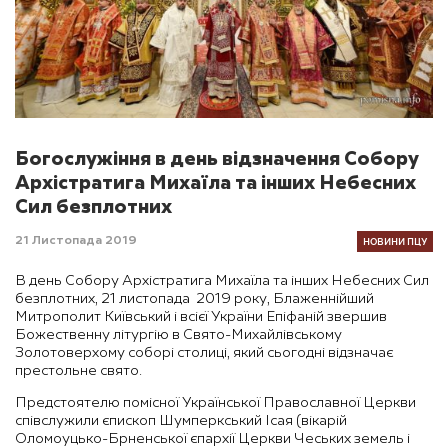
Богослужіння в день відзначення Собору
Архістратига Михаїла та інших Небесних
Сил безплотних
НОВИНИ ПЦУ
21 Листопада 2019
В день Собору Архістратига Михаїла та інших Небесних Сил
безплотних, 21 листопада 2019 року, Блаженнійший
Митрополит Київський і всієї України Епіфаній звершив
Божественну літургію в Свято-Михайлівському
Золотоверхому соборі столиці, який сьогодні відзначає
престольне свято.
Предстоятелю помісної Української Православної Церкви
співслужили єпископ Шумперкський Ісая (вікарій
Оломоуцько-Брненської єпархії Церкви Чеських земель і