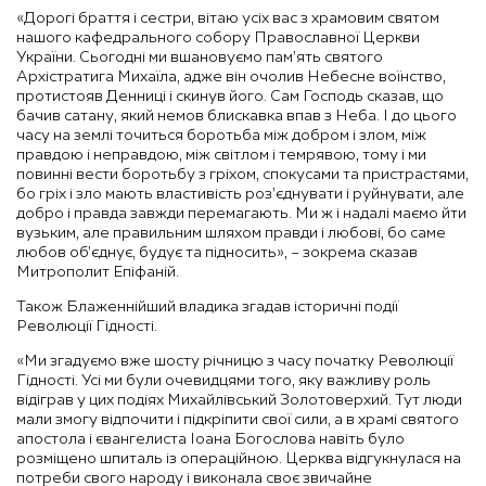
«Дорогі браття і сестри, вітаю усіх вас з храмовим святом
нашого кафедрального собору Православної Церкви
України. Сьогодні ми вшановуємо пам’ять святого
Архістратига Михаїла, адже він очолив Небесне воїнство,
протистояв Денниці і скинув його. Сам Господь сказав, що
бачив сатану, який немов блискавка впав з Неба. І до цього
часу на землі точиться боротьба між добром і злом, між
правдою і неправдою, між світлом і темрявою, тому і ми
повинні вести боротьбу з гріхом, спокусами та пристрастями,
бо гріх і зло мають властивість роз’єднувати і руйнувати, але
добро і правда завжди перемагають. Ми ж і надалі маємо йти
вузьким, але правильним шляхом правди і любові, бо саме
любов об’єднує, будує та підносить», – зокрема сказав
Митрополит Епіфаній.
Також Блаженнійший владика згадав історичні події
Революції Гідності.
«Ми згадуємо вже шосту річницю з часу початку Революції
Гідності. Усі ми були очевидцями того, яку важливу роль
відіграв у цих подіях Михайлівський Золотоверхий. Тут люди
мали змогу відпочити і підкріпити свої сили, а в храмі святого
апостола і євангелиста Іоана Богослова навіть було
розміщено шпиталь із операційною. Церква відгукнулася на
потреби свого народу і виконала своє звичайне