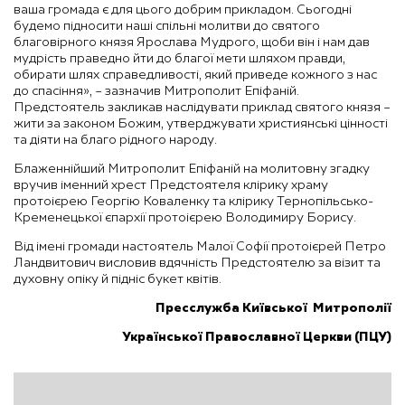
ваша громада є для цього добрим прикладом. Сьогодні
будемо підносити наші спільні молитви до святого
благовірного князя Ярослава Мудрого, щоби він і нам дав
мудрість праведно йти до благої мети шляхом правди,
обирати шлях справедливості, який приведе кожного з нас
до спасіння», – зазначив Митрополит Епіфаній.
Предстоятель закликав наслідувати приклад святого князя –
жити за законом Божим, утверджувати християнські цінності
та діяти на благо рідного народу.
Блаженнійший Митрополит Епіфаній на молитовну згадку
вручив іменний хрест Предстоятеля клірику храму
протоієрею Георгію Коваленку та клірику Тернопільсько-
Кременецької єпархії протоієрею Володимиру Борису.
Від імені громади настоятель Малої Софії протоієрей Петро
Ландвитович висловив вдячність Предстоятелю за візит та
духовну опіку й підніс букет квітів.
Пресслужба Київської Митрополії
Української Православної Церкви (ПЦУ)