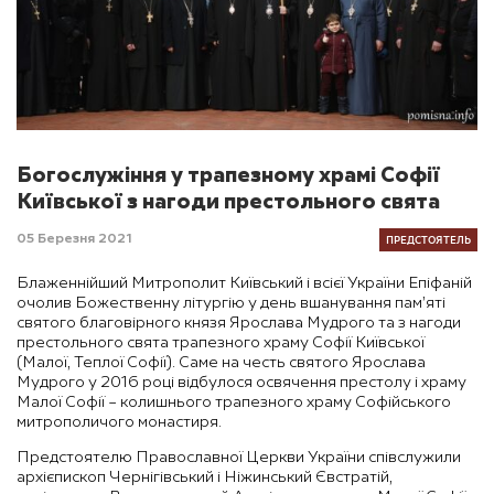
Богослужіння у трапезному храмі Софії
Київської з нагоди престольного свята
ПРЕДСТОЯТЕЛЬ
05 Березня 2021
Блаженнійший Митрополит Київський і всієї України Епіфаній
очолив Божественну літургію у день вшанування пам’яті
святого благовірного князя Ярослава Мудрого та з нагоди
престольного свята трапезного храму Софії Київської
(Малої, Теплої Софії). Саме на честь святого Ярослава
Мудрого у 2016 році відбулося освячення престолу і храму
Малої Софії – колишнього трапезного храму Софійського
митрополичого монастиря.
Предстоятелю Православної Церкви України співслужили
архієпископ Чернігівський і Ніжинський Євстратій,