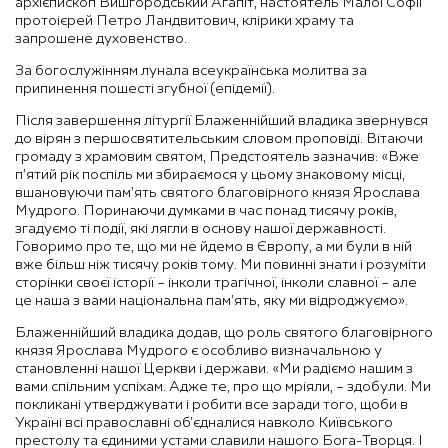
архієпископ Вишгородський Агапіт, настоятель Малої Софії
протоієрей Петро Ландвитович, клірики храму та
запрошене духовенство.
За богослужінням лунала всеукраїнська молитва за
припинення пошесті згубної (епідемії).
Після завершення літургії Блаженнійший владика звернувся
до вірян з першосвятительським словом проповіді. Вітаючи
громаду з храмовим святом, Предстоятель зазначив: «Вже
п’ятий рік поспіль ми збираємося у цьому знаковому місці,
вшановуючи пам’ять святого благовірного князя Ярослава
Мудрого. Поринаючи думками в час понад тисячу років,
згадуємо ті події, які лягли в основу нашої державності.
Говоримо про те, що ми не йдемо в Європу, а ми були в ній
вже більш ніж тисячу років тому. Ми повинні знати і розуміти
сторінки своєї історії – інколи трагічної, інколи славної – але
це наша з вами національна пам’ять, яку ми відроджуємо».
Блаженнійший владика додав, що роль святого благовірного
князя Ярослава Мудрого є особливо визначальною у
становленні нашої Церкви і держави. «Ми радіємо нашим з
вами спільним успіхам. Адже те, про що мріяли, – здобули. Ми
покликані утверджувати і робити все заради того, щоби в
Україні всі православні об’єдналися навколо Київського
престолу та єдиними устами славили нашого Бога-Творця. І