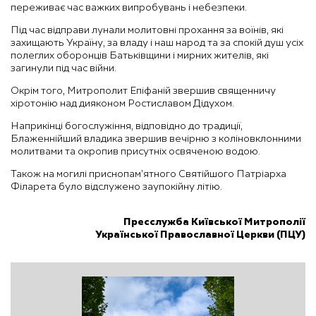
переживає час важких випробувань і небезпеки.
Під час відправи лунали молитовні прохання за воїнів, які
захищають Україну, за владу і наш народ та за спокій душ усіх
полеглих оборонців Батьківщини і мирних жителів, які
загинули під час війни.
Окрім того, Митрополит Епіфаній звершив священничу
хіротонію над дияконом Ростиславом Дідухом.
Наприкінці богослужіння, відповідно до традиції,
Блаженнійший владика звершив вечірню з коліновклонними
молитвами та окропив присутніх освяченою водою.
Також на могилі приснопам’ятного Святійшого Патріарха
Філарета було відслужено заупокійну літію.
Пресслужба Київської Митрополії
Української Православної Церкви (ПЦУ)