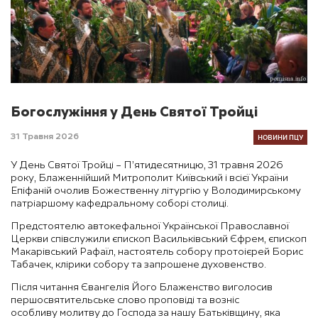
Богослужіння у День Святої Тройці
НОВИНИ ПЦУ
31 Травня 2026
У День Святої Тройці – П’ятидесятницю, 31 травня 2026
року, Блаженнійший Митрополит Київський і всієї України
Епіфаній очолив Божественну літургію у Володимирському
патріаршому кафедральному соборі столиці.
Предстоятелю автокефальної Української Православної
Церкви співслужили єпископ Васильківський Єфрем, єпископ
Макарівський Рафаїл, настоятель собору протоієрей Борис
Табачек, клірики собору та запрошене духовенство.
Після читання Євангелія Його Блаженство виголосив
першосвятительське слово проповіді та возніс
особливу молитву до Господа за нашу Батьківщину, яка