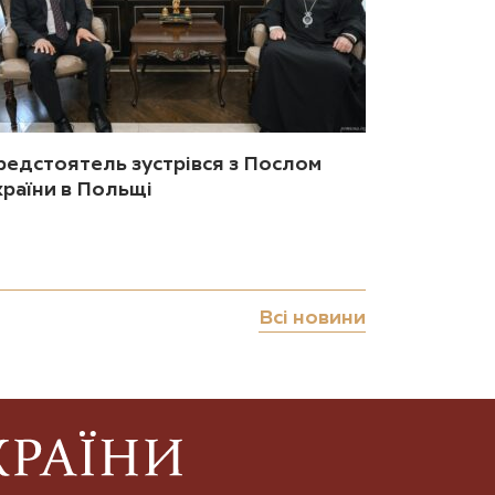
редстоятель зустрівся з Послом
країни в Польщі
Всі новини