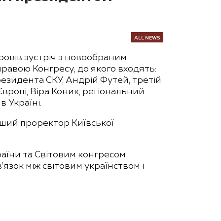
ALL NEWS
ровів зустріч з новообраним
равою Конгресу, до якого входять:
резидента СКУ, Андрій Футей, третій
вропі, Віра Коник, регіональний
 Україні.
ерший проректор Київської
раїни та Світовим конгресом
’язок між світовим українством і