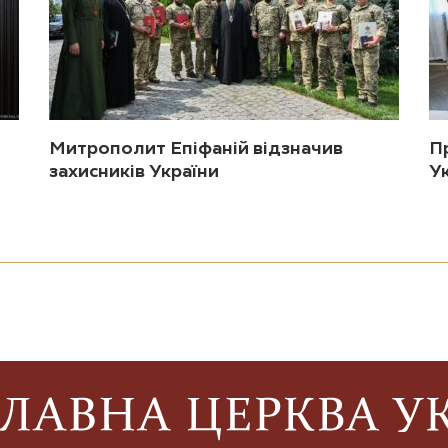
Митрополит Епіфаній відзначив
П
захисників України
У