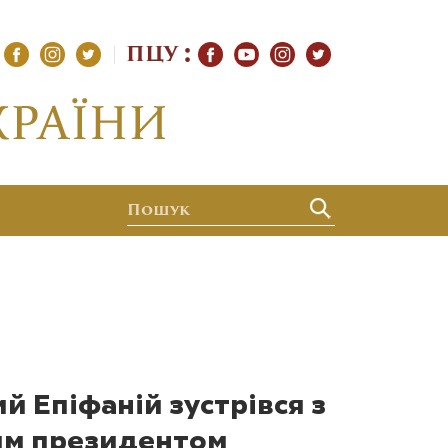
ПЦУ
 Епіфаній зустрівся з
им президентом