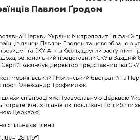
раїнців Павлом Ґродом
вославної Церкви України Митрополит Епіфаній п
раїнців паном Павлом Ґродом та новообраною уп
резидента СКУ, Анна Кісіль, другий заступник п
доха, регіональний представник СКУ в Західній Є
а Сергій Касянчук, директор представництва СКУ в
ископ Чернігівський і Ніжинський Євстратій та П
ії прот. Олександр Трофимлюк.
ли шляхи співпраці між Православною Церквою Ук
і стратегічних планів, які покликані поглибити зв
вною Церквою.
а спільна світлина.
itle=”28.1.19″]