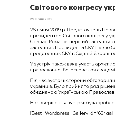
Світового конгресу ук
29 Січня 2019
28 січня 2019 р. Предстоятель Пра
президентом Світового конгресу ук
Стефан Романів, перший заступник п
заступник Президента СКУ, Павло Са
представник СКУ в Східній Європі т
У зустріч також взяв участь архієп
православної богословської академ
Під час зустрічі сторони обговори
українців. Було прийнято ряд рішень 
об’єднаною Українською Правосла
На завершення зустрічі була зроблен
[Best_Wordpress_Gallery id=”63″ gal_t